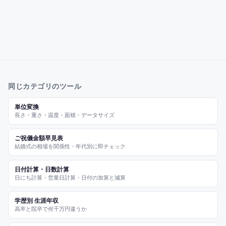
同じカテゴリのツール
単位変換
長さ・重さ・温度・面積・データサイズ
ご祝儀金額早見表
結婚式の相場を関係性・年代別に即チェック
日付計算・日数計算
日にち計算・営業日計算・日付の加算と減算
学歴別 生涯年収
高卒と院卒で何千万円違うか