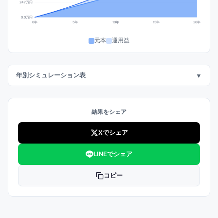
247万円
0.0万円
0年
5年
10年
15年
20年
元本
運用益
年別シミュレーション表
▼
結果をシェア
Xでシェア
LINEでシェア
コピー