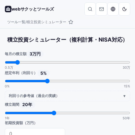
webサクッとツールズ
ツール一覧
積立投資シミュレーター
/
積立投資シミュレーター（複利計算・NISA対応）
3万円
毎月の積立額
0.5万
30万
想定年利（利回り）
5
%
0%
15%
利回りの参考値（過去の実績）
▼
20年
積立期間
1年
50年
初期投資額（万円）