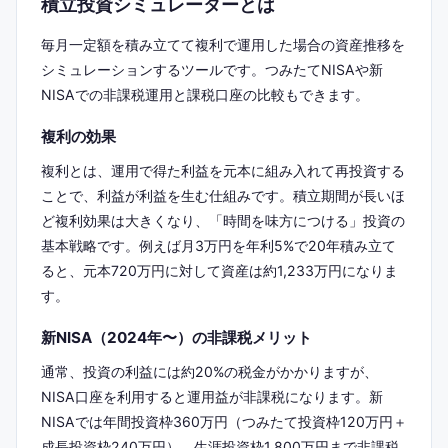
積立投資シミュレーターとは
毎月一定額を積み立てて複利で運用した場合の資産推移を
シミュレーションするツールです。つみたてNISAや新
NISAでの非課税運用と課税口座の比較もできます。
複利の効果
複利とは、運用で得た利益を元本に組み入れて再投資する
ことで、利益が利益を生む仕組みです。積立期間が長いほ
ど複利効果は大きくなり、「時間を味方につける」投資の
基本戦略です。例えば月3万円を年利5%で20年積み立て
ると、元本720万円に対して資産は約1,233万円になりま
す。
新NISA（2024年〜）の非課税メリット
通常、投資の利益には約20%の税金がかかりますが、
NISA口座を利用すると運用益が非課税になります。新
NISAでは年間投資枠360万円（つみたて投資枠120万円＋
成長投資枠240万円）、生涯投資枠1,800万円まで非課税