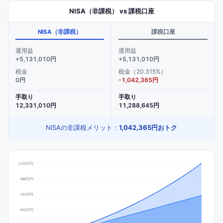
NISA（非課税） vs 課税口座
NISA（非課税）
課税口座
運用益
運用益
+
5,131,010円
+
5,131,010円
税金
税金（20.315%）
0円
-
1,042,365円
手取り
手取り
12,331,010円
11,288,645円
NISAの非課税メリット：
1,042,365円
おトク
1,233万円
986万円
740万円
493万円