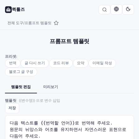
퀵툴즈
전체 도구
프롬프트 템플릿
/
프롬프트 템플릿
프리셋:
번역
글 다시 쓰기
코드 리뷰
요약
이메일 작성
블로그 글 구성
템플릿 편집
미리보기
템플릿
{{변수명}}
으로 변수 삽입
저장