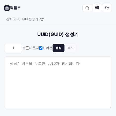
퀵툴즈
전체 도구
UUID 생성기
/
UUID(GUID) 생성기
개
대문자
하이픈
생성
복사