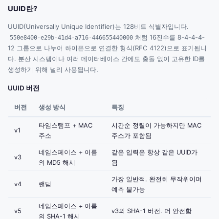
UUID란?
UUID(Universally Unique Identifier)는 128비트 식별자입니다.
처럼 16진수를 8-4-4-4-
550e8400-e29b-41d4-a716-446655440000
12 그룹으로 나누어 하이픈으로 연결한 형식(RFC 4122)으로 표기됩니
다. 분산 시스템이나 여러 데이터베이스 간에도 충돌 없이 고유한 ID를
생성하기 위해 널리 사용됩니다.
UUID 버전
버전
생성 방식
특징
타임스탬프 + MAC
시간순 정렬이 가능하지만 MAC
v1
주소
주소가 포함됨
네임스페이스 + 이름
같은 입력은 항상 같은 UUID가
v3
의 MD5 해시
됨
가장 일반적. 완전히 무작위이며
v4
랜덤
예측 불가능
네임스페이스 + 이름
v5
v3의 SHA-1 버전. 더 안전함
의 SHA-1 해시