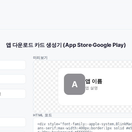
앱 다운로드 카드 생성기 (App Store·Google Play)
미리보기
앱 이름
A
앱 설명
HTML 코드
<div style="font-family:-apple-system,BlinkMa
ans-serif;max-width:400px;border:1px solid #e