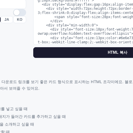
g:20px;background:#ffffff">

  <div style="display:flex;gap:16px;align-items:center">

    <div style="width:72px;height:72px;border-radius:16px;background:#8e8e9
3;flex-shrink:0;display:flex;align-items:cente
        <span style="font-size:28px;font-weight:700;color:#fff"></span>

JA
KO
      </div>

    <div style="min-width:0">

      <div style="font-size:18px;font-weight:700;color:#1c1c1e;white-space:n
owrap;overflow:hidden;text-overflow:ellipsis
      <div style="font-size:13px;color:#6e6e73;margin-top:2px;display:-webki
t-box;-webkit-line-clamp:2;-webkit-box-orient
명</div>

HTML 복사
    </div>

  </div>

  <div style="display:flex;gap:10px;margin-top:16px;flex-wrap:wrap"></div>

</div>
 앱의 다운로드 링크를 보기 좋은 카드 형식으로 표시하는 HTML 조각이에요. 
아서 보여줄 수 있어요.
를 넣고 싶을 때
배지가 들어간 카드를 추가하고 싶을 때
을 소개하고 싶을 때
요할 때