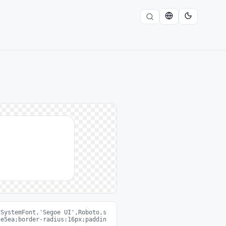
cSystemFont,'Segoe UI',Roboto,s
5e5ea;border-radius:16px;paddin