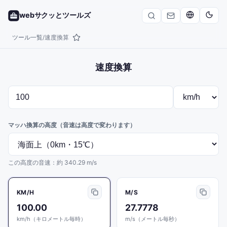
webサクッとツールズ
ツール一覧
速度換算
/
速度換算
マッハ換算の高度（音速は高度で変わります）
この高度の音速：約 340.29 m/s
KM/H
M/S
100.00
27.7778
km/h（キロメートル毎時）
m/s（メートル毎秒）