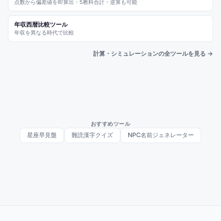
点数から偏差値を即算出・5教科合計・逆算も可能
年収西暦比較ツール
年収を異なる時代で比較
計算・シミュレーションの全ツールを見る →
おすすめツール
星座早見盤
難読漢字クイズ
NPC名前ジェネレーター