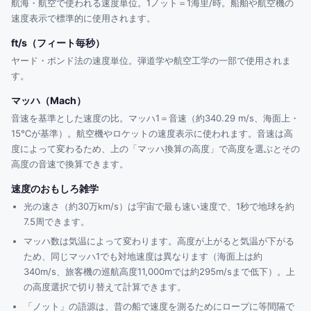
航海・航空で使われる速度単位。1ノット＝1海里/時。船舶や航空機の
速度表示で標準的に使用されます。
ft/s（フィート毎秒）
ヤード・ポンド法の速度単位。弾道学や航空工学の一部で使用されま
す。
マッハ（Mach）
音速を基準とした速度の比。マッハ1＝音速（約340.29 m/s、海面上・
15℃が基準）。航空機やロケットの速度表示に使われます。音速は高
度によって変わるため、上の「マッハ換算の高度」で高度を選ぶとその
高度の音速で換算できます。
速度のおもしろ雑学
光の速さ（約30万km/s）は宇宙で最も速い速度で、1秒で地球を約
7.5周できます。
マッハ数は気温によって変わります。高度が上がると気温が下がる
ため、同じマッハ1でも対地速度は異なります（海面上は約
340m/s、旅客機の巡航高度11,000mでは約295m/sまで低下）。上
の高度選択で切り替えて計算できます。
「ノット」の語源は、昔の船で速度を測るためにロープに等間隔で