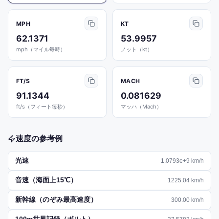
MPH
KT
62.1371
53.9957
mph（マイル毎時）
ノット（kt）
FT/S
MACH
91.1344
0.081629
ft/s（フィート毎秒）
マッハ（Mach）
速度の参考例
光速
1.0793e+9
km/h
音速（海面上15℃）
1225.04
km/h
新幹線（のぞみ最高速度）
300.00
km/h