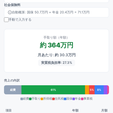
社会保険料
自動概算: 国保
50.7万円
+ 年金
20.4万円
=
71.1万円
手動で入力する
手取り額（年額）
約
364万円
月あたり: 約
30.3万円
実質税負担率:
27.3
%
売上の内訳
経費
61%
5%
8%
経費
手取り
所得税
住民税
国保
年金
事業税
項目
年額
月額