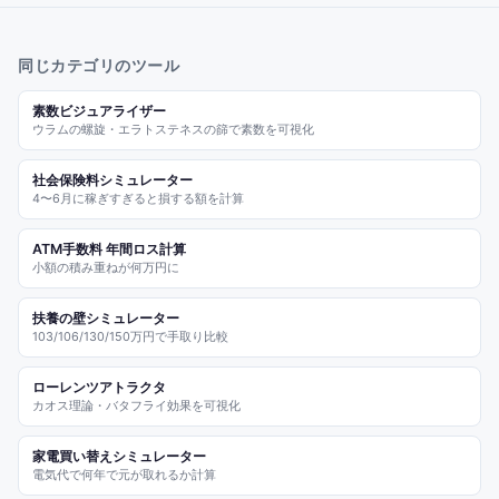
同じカテゴリのツール
素数ビジュアライザー
ウラムの螺旋・エラトステネスの篩で素数を可視化
社会保険料シミュレーター
4〜6月に稼ぎすぎると損する額を計算
ATM手数料 年間ロス計算
小額の積み重ねが何万円に
扶養の壁シミュレーター
103/106/130/150万円で手取り比較
ローレンツアトラクタ
カオス理論・バタフライ効果を可視化
家電買い替えシミュレーター
電気代で何年で元が取れるか計算