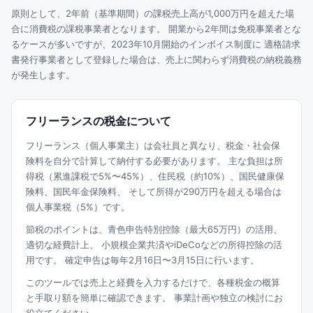
原則として、2年前（基準期間）の課税売上高が1,000万円を超えた場
合に消費税の課税事業者となります。 開業から2年間は免税事業者とな
るケースが多いですが、2023年10月開始のインボイス制度に 適格請求
書発行事業者として登録した場合は、売上に関わらず消費税の納税義務
が発生します。
フリーランスの税金について
フリーランス（個人事業主）は会社員と異なり、税金・社会保
険料を自分で計算して納付する必要があります。 主な負担は所
得税（累進課税で5%〜45%）、住民税（約10%）、国民健康保
険料、国民年金保険料、 そして所得が290万円を超える場合は
個人事業税（5%）です。
節税のポイントは、青色申告特別控除（最大65万円）の活用、
適切な経費計上、 小規模企業共済やiDeCoなどの所得控除の活
用です。 確定申告は毎年2月16日〜3月15日に行います。
このツールでは売上と経費を入力するだけで、各種税金の概算
と手取り額を簡単に確認できます。 事業計画や独立の検討にお