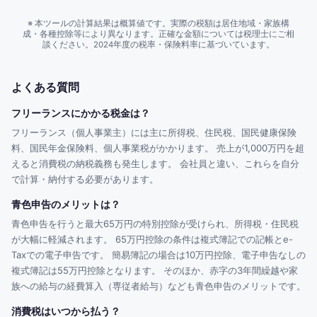
※ 本ツールの計算結果は概算値です。実際の税額は居住地域・家族構
成・各種控除等により異なります。正確な金額については税理士にご相
談ください。2024年度の税率・保険料率に基づいています。
よくある質問
フリーランスにかかる税金は？
フリーランス（個人事業主）には主に所得税、住民税、国民健康保険
料、国民年金保険料、個人事業税がかかります。 売上が1,000万円を超
えると消費税の納税義務も発生します。 会社員と違い、これらを自分
で計算・納付する必要があります。
青色申告のメリットは？
青色申告を行うと最大65万円の特別控除が受けられ、所得税・住民税
が大幅に軽減されます。 65万円控除の条件は複式簿記での記帳とe-
Taxでの電子申告です。 簡易簿記の場合は10万円控除、電子申告なしの
複式簿記は55万円控除となります。 そのほか、赤字の3年間繰越や家
族への給与の経費算入（専従者給与）なども青色申告のメリットです。
消費税はいつから払う？