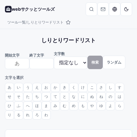
webサクッとツールズ
ツール一覧
しりとりワードリスト
/
しりとりワードリスト
文字数
開始文字
終了文字
検索
ランダム
文字を選択
あ
い
う
え
お
か
き
く
け
こ
さ
し
す
せ
そ
た
ち
つ
て
と
な
に
ぬ
ね
の
は
ひ
ふ
へ
ほ
ま
み
む
め
も
や
ゆ
よ
ら
り
る
れ
ろ
わ