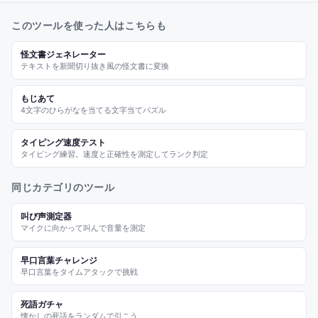
このツールを使った人はこちらも
怪文書ジェネレーター
テキストを新聞切り抜き風の怪文書に変換
もじあて
4文字のひらがなを当てる文字当てパズル
タイピング速度テスト
タイピング練習。速度と正確性を測定してランク判定
同じカテゴリのツール
叫び声測定器
マイクに向かって叫んで音量を測定
早口言葉チャレンジ
早口言葉をタイムアタックで挑戦
死語ガチャ
懐かしの死語をランダムで引こう