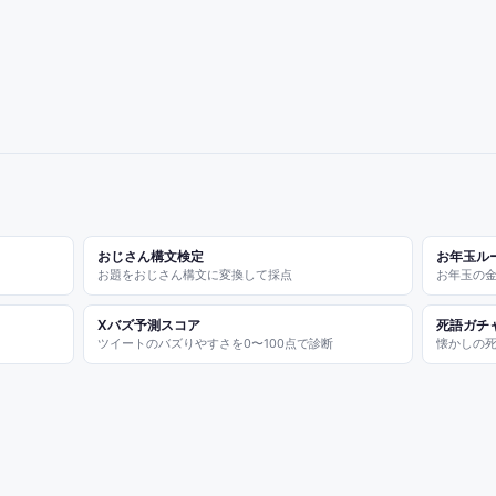
おじさん構文検定
お年玉ル
お題をおじさん構文に変換して採点
お年玉の
Xバズ予測スコア
死語ガチ
ツイートのバズりやすさを0〜100点で診断
懐かしの