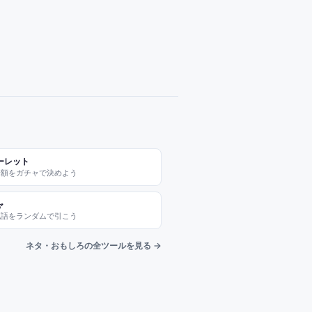
ーレット
金額をガチャで決めよう
ャ
死語をランダムで引こう
ネタ・おもしろの全ツールを見る →