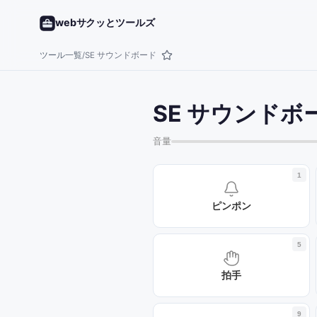
webサクッとツールズ
ツール一覧
SE サウンドボード
/
SE サウンドボ
音量
1
ピンポン
5
拍手
9