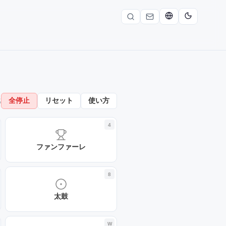
全停止
リセット
使い方
%
4
ファンファーレ
8
太鼓
W