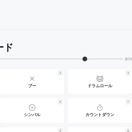
ード
80
2
3
ブー
ドラムロール
6
7
シンバル
カウントダウン
0
Q