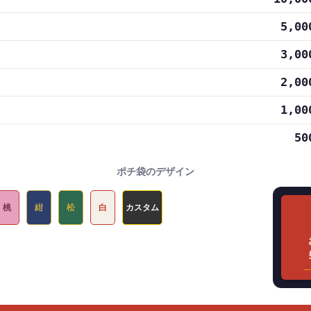
5,0
3,0
2,0
1,0
50
ポチ袋のデザイン
桃
紺
松
白
カスタム