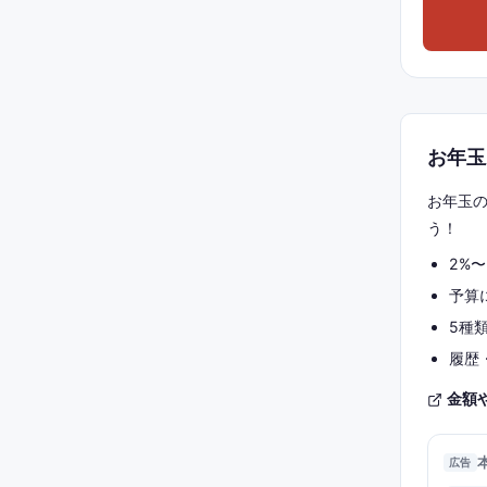
お年玉
お年玉
う！
2%
予算
5種
履歴
金額
広告