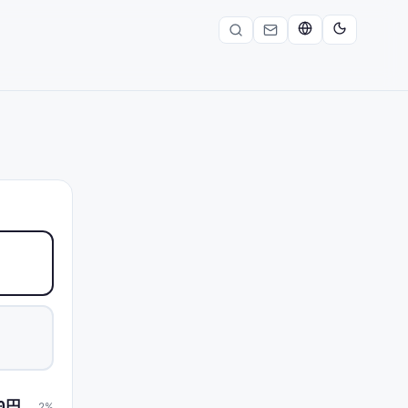
00円
2
%