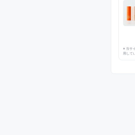
※ 当
用して