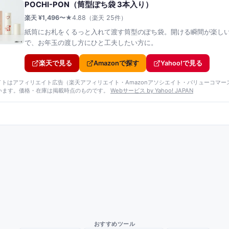
POCHI-PON（筒型ぽち袋 3本入り）
楽天 ¥
1,496
〜
★
4.88
（楽天
25
件）
紙筒にお札をくるっと入れて渡す筒型のぽち袋。開ける瞬間が楽し
で、お年玉の渡し方にひと工夫したい方に。
楽天で見る
Amazonで探す
Yahoo!で見る
サイトはアフィリエイト広告（楽天アフィリエイト・Amazonアソシエイト
・バリューコマー
います。価格・在庫は掲載時点のものです。
Webサービス by Yahoo! JAPAN
おすすめツール