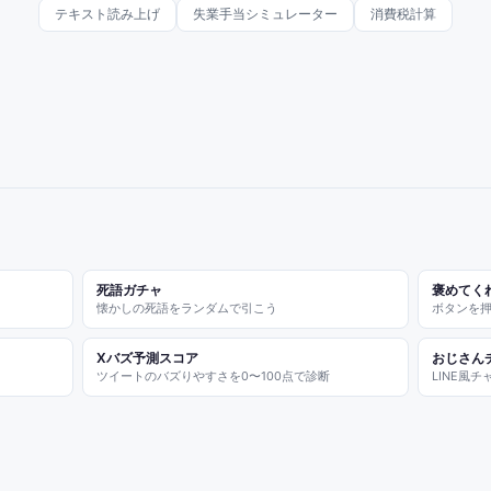
テキスト読み上げ
失業手当シミュレーター
消費税計算
死語ガチャ
褒めてく
懐かしの死語をランダムで引こう
ボタンを
Xバズ予測スコア
おじさん
ツイートのバズりやすさを0〜100点で診断
LINE風