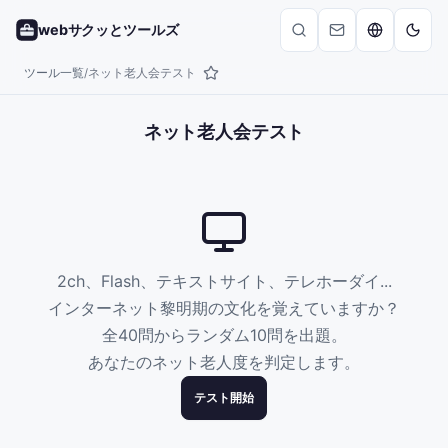
webサクッとツールズ
ツール一覧
ネット老人会テスト
/
ネット老人会テスト
2ch、Flash、テキストサイト、テレホーダイ...
インターネット黎明期の文化を覚えていますか？
全
40
問からランダム
10
問を出題。
あなたのネット老人度を判定します。
テスト開始