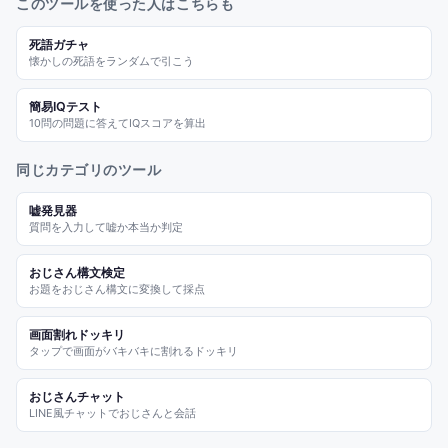
このツールを使った人はこちらも
死語ガチャ
懐かしの死語をランダムで引こう
簡易IQテスト
10問の問題に答えてIQスコアを算出
同じカテゴリのツール
嘘発見器
質問を入力して嘘か本当か判定
おじさん構文検定
お題をおじさん構文に変換して採点
画面割れドッキリ
タップで画面がバキバキに割れるドッキリ
おじさんチャット
LINE風チャットでおじさんと会話