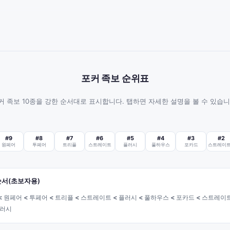
포커 족보 순위표
커 족보 10종을 강한 순서대로 표시합니다. 탭하면 자세한 설명을 볼 수 있습니
#
9
#
8
#
7
#
6
#
5
#
4
#
3
#
2
원페어
투페어
트리플
스트레이트
플러시
풀하우스
포카드
순서(초보자용)
<
원페어
<
투페어
<
트리플
<
스트레이트
<
플러시
<
풀하우스
<
포카드
<
스트레이
플러시