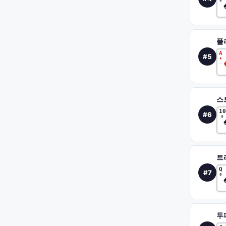
플
A
#
5
♦
스
10
#
6
♠
트
Q
#
7
♠
투