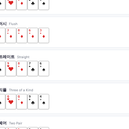
♠
♥
♦
♣
♠
러시
Flush
J
8
6
3
♦
♦
♦
♦
♦
♦
♦
♦
♦
트레이트
Straight
9
8
7
6
♥
♦
♣
♠
♠
♥
♦
♣
♠
리플
Three of a Kind
Q
Q
9
4
♥
♦
♣
♠
♠
♥
♦
♣
♠
페어
Two Pair