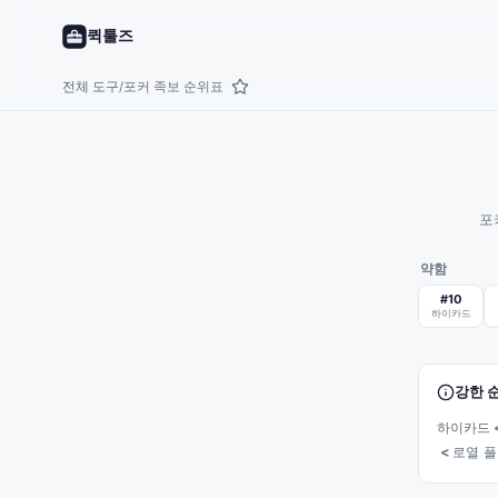
퀵툴즈
전체 도구
포커 족보 순위표
/
포
약함
#
10
하이카드
강한 
하이카드
<
로열 