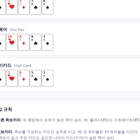
J
5
5
A
♥
♦
♣
♠
♠
♥
♦
♣
♠
페어
One Pair
10
A
8
3
♥
♦
♣
♠
♠
♥
♦
♣
♠
이카드
High Card
J
8
5
3
♥
♦
♣
♠
♠
♥
♦
♣
♠
교 규칙
다른 족보끼리:
위 랭킹에서 순위가 높은 쪽이 승리. 예: 플러시(#5)는 스트레이트(#6
족보끼리:
족보를 구성하는 카드의 숫자로 비교. 예: Q 트리플은 10 트리플을 이긴다.
족보가 같고 주요 카드도 같으면 나머지 카드(키커)가 높은 쪽이 승리.