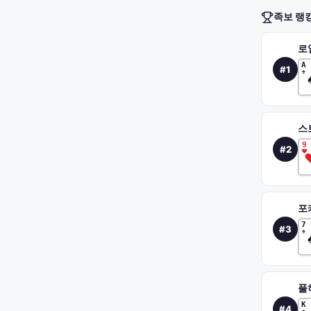
족보 랭
로
A
#
1
♠
스
9
#
2
♥
포
7
#
3
♠
풀
K
#
4
♠