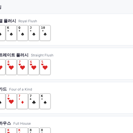
킹
열 플러시
Royal Flush
K
Q
J
10
♠
♠
♠
♠
♠
♠
♠
♠
♠
트레이트 플러시
Straight Flush
8
7
6
5
♥
♥
♥
♥
♥
♥
♥
♥
♥
카드
Four of a Kind
7
7
7
K
♥
♦
♣
♠
♠
♥
♦
♣
♠
하우스
Full House
K
K
8
8
♥
♦
♣
♠