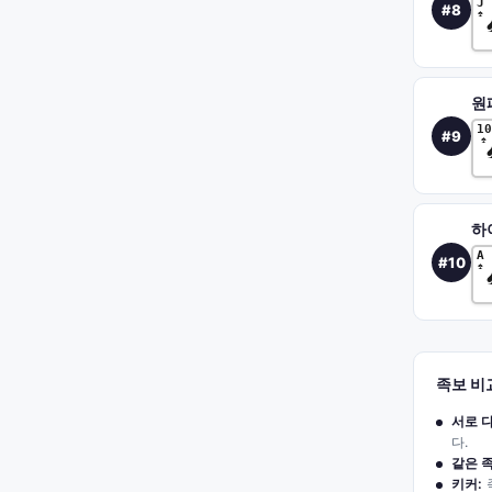
J
#
8
♠
원
10
#
9
♠
하
A
#
10
♠
족보 비
서로 
다.
같은 
키커: