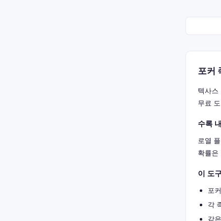
포커 
텍사스 
무료 도
수록 
로열 플
확률은 
이 도구
포커
각 
같은