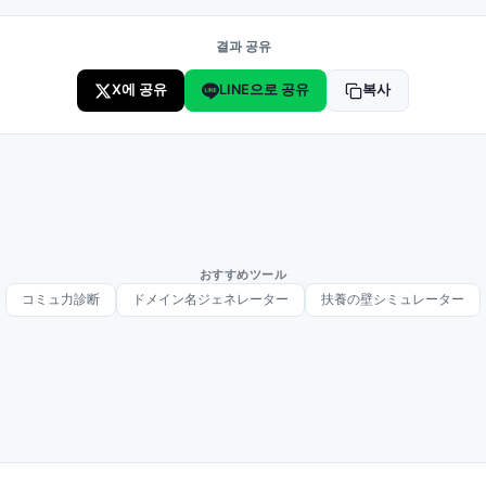
결과 공유
X에 공유
LINE으로 공유
복사
おすすめツール
コミュ力診断
ドメイン名ジェネレーター
扶養の壁シミュレーター