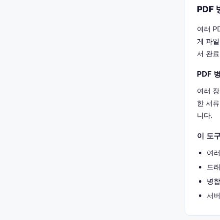
PDF
여러 P
게 파일
서 완료
PDF 
여러 장
한 서류
니다.
이 도구
여러
드래
병합
서버