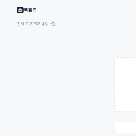
퀵툴즈
전체 도구
PDF 병합
/