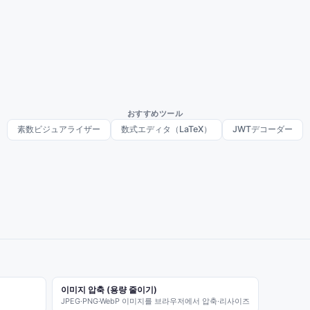
おすすめツール
素数ビジュアライザー
数式エディタ（LaTeX）
JWTデコーダー
이미지 압축 (용량 줄이기)
JPEG·PNG·WebP 이미지를 브라우저에서 압축·리사이즈