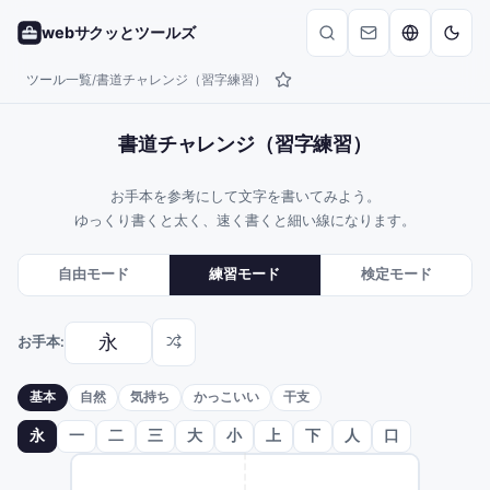
webサクッとツールズ
ツール一覧
書道チャレンジ（習字練習）
/
書道チャレンジ（習字練習）
お手本を参考にして文字を書いてみよう。
ゆっくり書くと太く、速く書くと細い線になります。
自由モード
練習モード
検定モード
お手本:
基本
自然
気持ち
かっこいい
干支
永
一
二
三
大
小
上
下
人
口