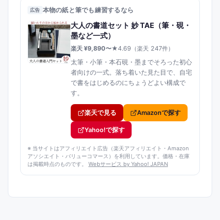
本物の紙と筆でも練習するなら
広告
大人の書道セット 妙 TAE（筆・硯・
墨など一式）
楽天 ¥
9,890
〜
★
4.69
（楽天
247
件）
太筆・小筆・本石硯・墨までそろった初心
者向けの一式。落ち着いた見た目で、自宅
で書をはじめるのにちょうどよい構成で
す。
楽天で見る
Amazonで探す
Yahoo!で探す
※ 当サイトはアフィリエイト広告（楽天アフィリエイト・Amazon
アソシエイト
・バリューコマース
）を利用しています。価格・在庫
は掲載時点のものです。
Webサービス by Yahoo! JAPAN