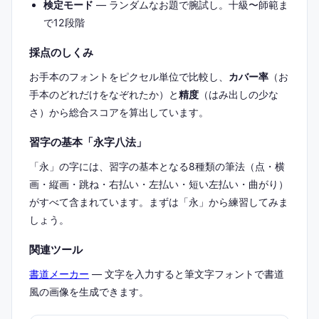
検定モード
— ランダムなお題で腕試し。十級〜師範ま
で12段階
採点のしくみ
お手本のフォントをピクセル単位で比較し、
カバー率
（お
手本のどれだけをなぞれたか）と
精度
（はみ出しの少な
さ）から総合スコアを算出しています。
習字の基本「永字八法」
「永」の字には、習字の基本となる8種類の筆法（点・横
画・縦画・跳ね・右払い・左払い・短い左払い・曲がり）
がすべて含まれています。まずは「永」から練習してみま
しょう。
関連ツール
書道メーカー
— 文字を入力すると筆文字フォントで書道
風の画像を生成できます。