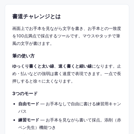
書道チャレンジとは
画面上でお手本を見ながら文字を書き、お手本との一致度
を100点満点で採点するツールです。マウスやタッチで筆
風の文字が書けます。
筆の使い方
ゆっくり書くと太い線
、
速く書くと細い線
になります。止
め・払いなどの強弱は書く速度で表現できます。一点で長
押しすると徐々に太くなります。
3つのモード
自由モード
— お手本なしで自由に書ける練習用キャン
バス
練習モード
— お手本を見ながら書いて採点。添削（赤
ペン先生）機能つき