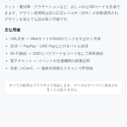
ドット・魔法陣・グラデーションなど、おしゃれなQRコードを生成で
きます。デザイン使用時は誤り訂正レベルH（30%）が自動適用され、
デザインを加えても読み取り可能です。
主な用途
URL共有 — WebサイトやSNSのリンクをすばやく共有
決済 — PayPay・LINE Payなどのモバイル決済
Wi-Fi接続 — SSIDとパスワードをコード化して簡単接続
電子チケット — イベントや交通機関の搭乗証明
名刺（vCard） — 連絡先情報をスキャンで即登録
すべての処理はブラウザ上で完結します。データがサーバーに送信され
ることはありません。