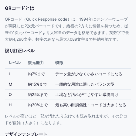
QRコードとは
QRコード（Quick Response code）は、1994年にデンソーウェーブ
が開発した2次元バーコードです。縦横の2方向に情報を持つため、従
来の1次元バーコードより大容量のデータを格納できます。英数字で最
大約4,296文字、数字のみなら最大7,089文字まで格納可能です。
誤り訂正レベル
レベル
復元能力
特徴
L
約7%まで
データ量が少なく小さいコードになる
M
約15%まで
一般的な用途に適したバランス型
Q
約25%まで
工場など汚れが生じやすい環境向け
H
約30%まで
最も高い耐損傷性・コードは大きくなる
レベルが高いほど一部が汚れたり欠けても読み取れますが、その分コー
ドが複雑（大きく）になります。
デザインテンプレート