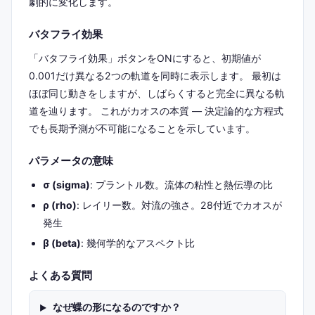
劇的に変化します。
バタフライ効果
「バタフライ効果」ボタンをONにすると、初期値が
0.001だけ異なる2つの軌道を同時に表示します。 最初は
ほぼ同じ動きをしますが、しばらくすると完全に異なる軌
道を辿ります。 これがカオスの本質 — 決定論的な方程式
でも長期予測が不可能になることを示しています。
パラメータの意味
σ (sigma)
: プラントル数。流体の粘性と熱伝導の比
ρ (rho)
: レイリー数。対流の強さ。28付近でカオスが
発生
β (beta)
: 幾何学的なアスペクト比
よくある質問
なぜ蝶の形になるのですか？