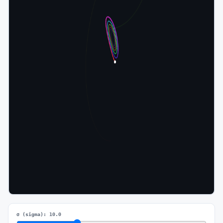
σ (sigma):
10.0