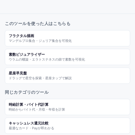
このツールを使った人はこちらも
フラクタル描画
マンデルブロ集合・ジュリア集合を可視化
素数ビジュアライザー
ウラムの螺旋・エラトステネスの篩で素数を可視化
星座早見盤
ドラッグで星空を探索・星座タップで解説
同じカテゴリのツール
時給計算・バイト代計算
時給からバイト代・月収・年収を計算
キャッシュレス還元比較
最適なカード・Payが即わかる