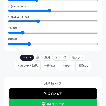
ρ (rho):
28.0
β (beta):
2.667
回転速度
描画速度
ネオン
炎
深海
オーロラ
モノクロ
バタフライ効果
一時停止
リセット
画像DL
結果をシェア
Xでシェア
LINEでシェア