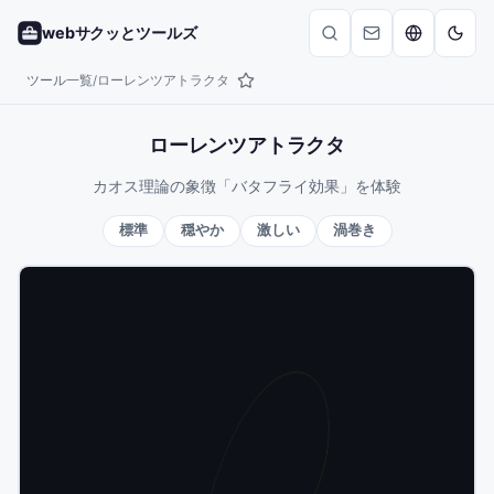
webサクッとツールズ
ツール一覧
ローレンツアトラクタ
/
ローレンツアトラクタ
カオス理論の象徴「バタフライ効果」を体験
標準
穏やか
激しい
渦巻き