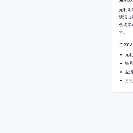
元利均
返済は
金均等
す。
このツ
元
毎
返
月