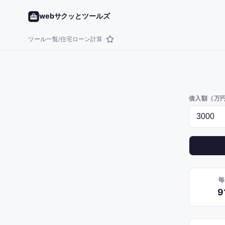
webサクッとツールズ
ツール一覧
住宅ローン計算
/
借入額（万
毎
9