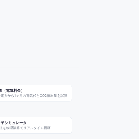
算（電気料金）
電力から1ヶ月の電気代とCO2排出量を試算
り子シミュレータ
道を物理演算でリアルタイム描画