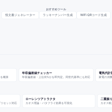
おすすめツール
怪文書ジェネレーター
ラッキーナンバー生成
WiFi QRコード生成
年収偏差値チェッカー
電気代計
金を概算
年収偏差値・上位何%かを即判定。同世代基準にも対応
家電の消費
ローレンツアトラクタ
二重振
プリセット対応
カオス理論・バタフライ効果を可視化
カオス軌