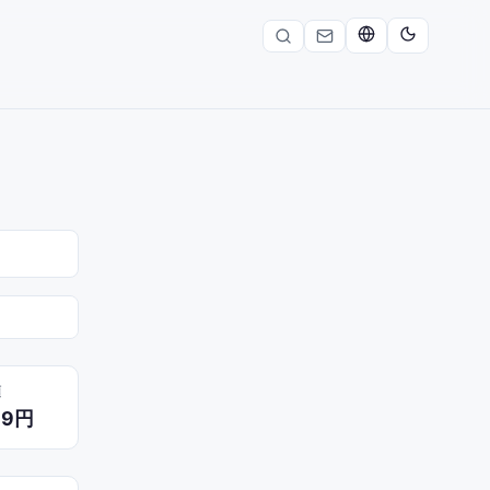
額
39円