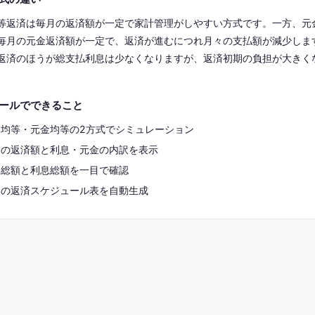
等返済は毎月の返済額が一定で家計管理がしやすい方式です。一方、元
毎月の元金返済額が一定で、返済が進むにつれ月々の支払額が減少しま
返済のほうが総支払利息は少なくなりますが、返済初期の負担が大きく
ールでできること
利均等・元金均等の2方式でシミュレーション
月の返済額と利息・元金の内訳を表示
済総額と利息総額を一目で確認
別の返済スケジュール表を自動生成