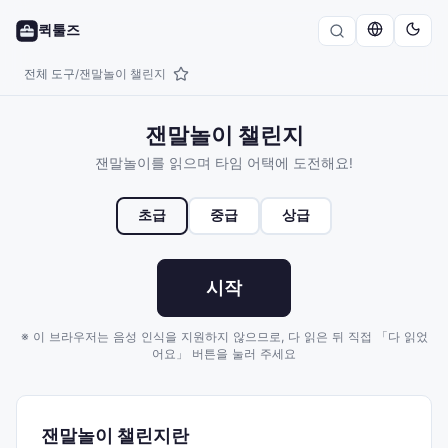
퀵툴즈
전체 도구
잰말놀이 챌린지
/
잰말놀이 챌린지
잰말놀이를 읽으며 타임 어택에 도전해요!
초급
중급
상급
시작
※ 이 브라우저는 음성 인식을 지원하지 않으므로, 다 읽은 뒤 직접 「다 읽었
어요」 버튼을 눌러 주세요
잰말놀이 챌린지란