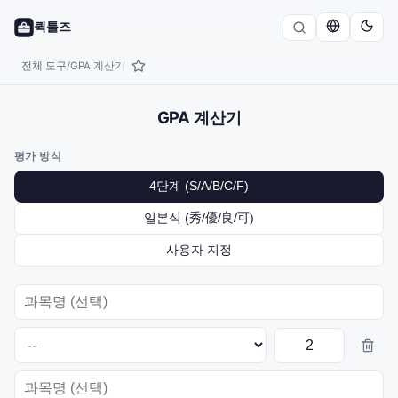
퀵툴즈
전체 도구
GPA 계산기
/
GPA 계산기
평가 방식
4단계 (S/A/B/C/F)
일본식 (秀/優/良/可)
사용자 지정