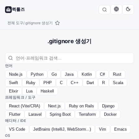
퀵툴즈
전체 도구
.gitignore 생성기
/
.gitignore 생성기
언어
Node.js
Python
Go
Java
Kotlin
C#
Rust
Swift
Ruby
PHP
C
C++
Dart
R
Scala
Elixir
Lua
Haskell
프레임워크 / 도구
React (Vite/CRA)
Next.js
Ruby on Rails
Django
Flutter
Laravel
Spring Boot
Terraform
Docker
에디터 / IDE
VS Code
JetBrains (IntelliJ, WebStorm...)
Vim
Emacs
OS