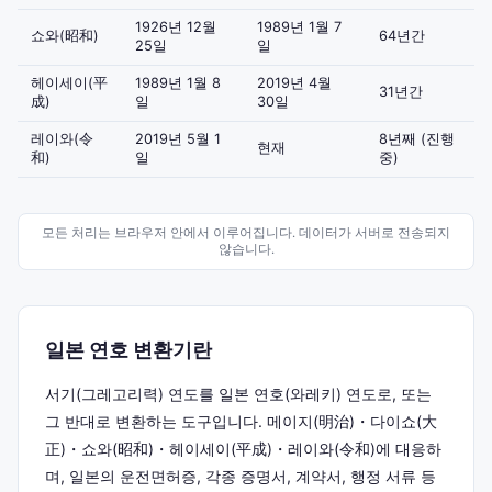
1926년 12월
1989년 1월 7
쇼와(昭和)
64년간
25일
일
헤이세이(平
1989년 1월 8
2019년 4월
31년간
成)
일
30일
레이와(令
2019년 5월 1
8년째 (진행
현재
和)
일
중)
모든 처리는 브라우저 안에서 이루어집니다. 데이터가 서버로 전송되지
않습니다.
일본 연호 변환기란
서기(그레고리력) 연도를 일본 연호(와레키) 연도로, 또는
그 반대로 변환하는 도구입니다. 메이지(明治)・다이쇼(大
正)・쇼와(昭和)・헤이세이(平成)・레이와(令和)에 대응하
며, 일본의 운전면허증, 각종 증명서, 계약서, 행정 서류 등