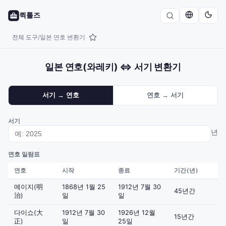
퀵툴즈
전체 도구
일본 연호 변환기
/
일본 연호(와레키) ⇔ 서기 변환기
서기 → 연호
연호 → 서기
서기
년
연호 일람표
연호
시작
종료
기간(년)
메이지(明
1868년 1월 25
1912년 7월 30
45년간
治)
일
일
다이쇼(大
1912년 7월 30
1926년 12월
15년간
正)
일
25일