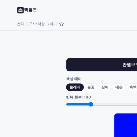
퀵툴즈
전체 도구
프랙탈 그리기
/
만델브
색상 테마
클래식
불꽃
심해
네온
흑백
반복 횟수: 100