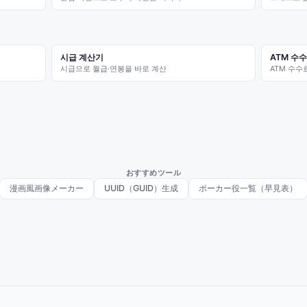
시급 계산기
ATM 수
시급으로 월급·연봉을 바로 계산
ATM 수수
おすすめツール
漫画風画像メーカー
UUID（GUID）生成
ポーカー役一覧（早見表）