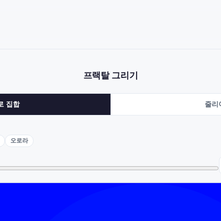
프랙탈 그리기
로 집합
줄리
오로라