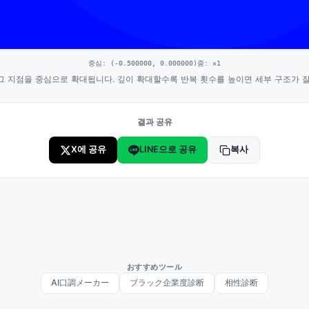
중심
: (
-0.500000
,
0.000000
)
줌
: ×
1
그 지점을 중심으로 확대됩니다. 깊이 확대할수록 반복 횟수를 높이면 세부 구조가 잘
결과 공유
X에 공유
LINE으로 공유
복사
おすすめツール
AI口調メーカー
ブラック企業度診断
相性診断