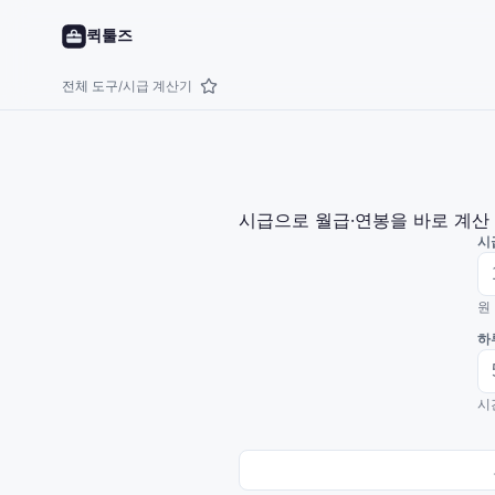
퀵툴즈
전체 도구
시급 계산기
/
시급으로 월급·연봉을 바로 계산
시
원
하
시