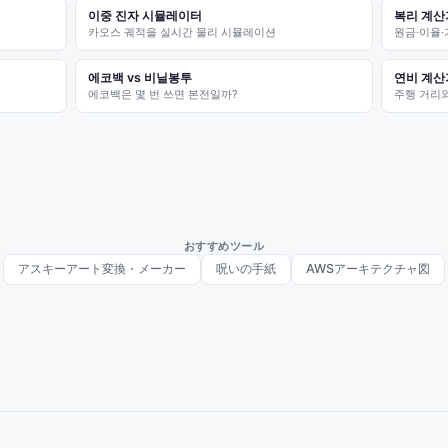
이중 진자 시뮬레이터
복리 계산
카오스 궤적을 실시간 물리 시뮬레이션
원금·이율
에코백 vs 비닐봉투
연비 계산
에코백은 몇 번 쓰면 본전일까?
주행 거리
おすすめツール
アスキーアート変換・メーカー
呪いの手紙
AWSアーキテクチャ図