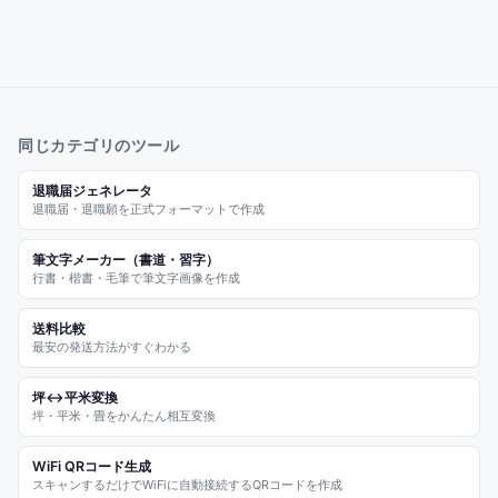
同じカテゴリのツール
退職届ジェネレータ
退職届・退職願を正式フォーマットで作成
筆文字メーカー（書道・習字）
行書・楷書・毛筆で筆文字画像を作成
送料比較
最安の発送方法がすぐわかる
坪↔平米変換
坪・平米・畳をかんたん相互変換
WiFi QRコード生成
スキャンするだけでWiFiに自動接続するQRコードを作成