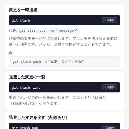
変更を一時退避
git stash
Copy
代替:
git stash push -m "<message>"
作業中の変更を一時的に退避します。ブランチを切り替える前に
使うと便利です。メッセージ付きで保存することもできます。
例:
git stash push -m "WIP: ログイン画面"
退避した変更の一覧
git stash list
Copy
退避された変更の一覧を表示します。各エントリには番号
（stash@{0}等）が付きます。
退避した変更を戻す（削除あり）
git stash pop
Copy