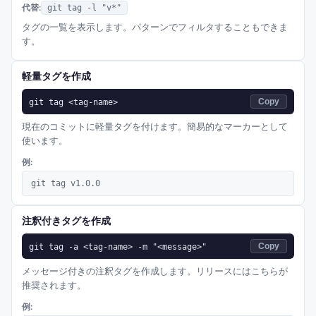
代替:
git tag -l "v*"
タグの一覧を表示します。パターンでフィルタすることもできま
す。
軽量タグを作成
git tag <tag-name>
Copy
現在のコミットに軽量タグを付けます。簡易的なマーカーとして
使います。
例:
git tag v1.0.0
注釈付きタグを作成
git tag -a <tag-name> -m "<message>"
Copy
メッセージ付きの注釈タグを作成します。リリースにはこちらが
推奨されます。
例: