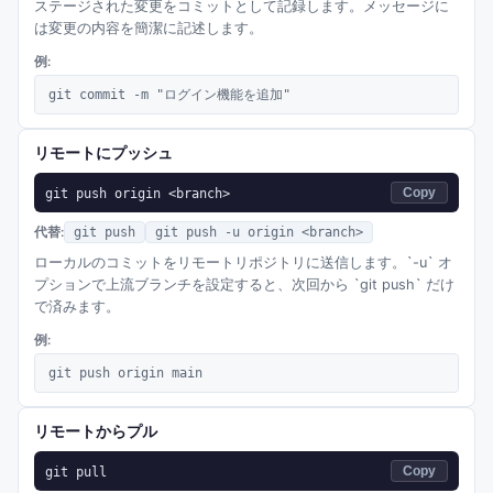
ステージされた変更をコミットとして記録します。メッセージに
は変更の内容を簡潔に記述します。
例:
git commit -m "ログイン機能を追加"
リモートにプッシュ
git push origin <branch>
Copy
代替:
git push
git push -u origin <branch>
ローカルのコミットをリモートリポジトリに送信します。`-u` オ
プションで上流ブランチを設定すると、次回から `git push` だけ
で済みます。
例:
git push origin main
リモートからプル
git pull
Copy