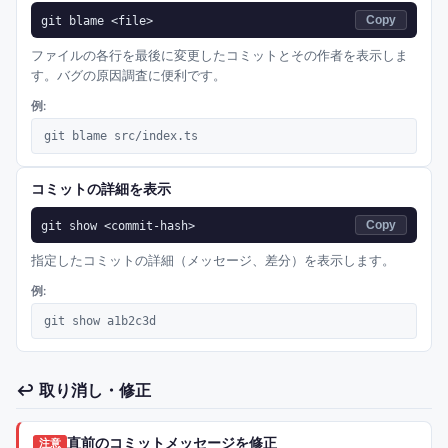
git blame <file>
Copy
ファイルの各行を最後に変更したコミットとその作者を表示しま
す。バグの原因調査に便利です。
例:
git blame src/index.ts
コミットの詳細を表示
git show <commit-hash>
Copy
指定したコミットの詳細（メッセージ、差分）を表示します。
例:
git show a1b2c3d
↩️
取り消し・修正
直前のコミットメッセージを修正
注意