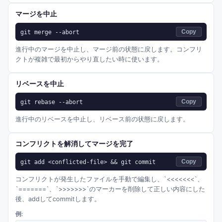
マージを中止
git merge --abort
Copy
進行中のマージを中止し、マージ前の状態に戻します。コンフリ
クトが複雑で最初からやり直したい時に使います。
リベースを中止
git rebase --abort
Copy
進行中のリベースを中止し、リベース前の状態に戻します。
コンフリクトを解消してマージを完了
git add <conflicted-file> && git commit
Copy
コンフリクトが発生したファイルを手動で編集し、`<<<<<<<`、
`=======`、`>>>>>>>`のマーカーを削除して正しい内容にした
後、addしてcommitします。
例: