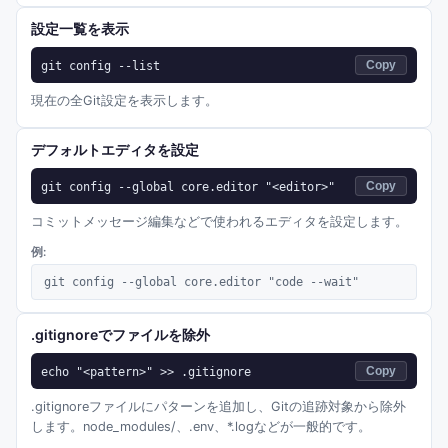
設定一覧を表示
git config --list
Copy
現在の全Git設定を表示します。
デフォルトエディタを設定
git config --global core.editor "<editor>"
Copy
コミットメッセージ編集などで使われるエディタを設定します。
例:
git config --global core.editor "code --wait"
.gitignoreでファイルを除外
echo "<pattern>" >> .gitignore
Copy
.gitignoreファイルにパターンを追加し、Gitの追跡対象から除外
します。node_modules/、.env、*.logなどが一般的です。