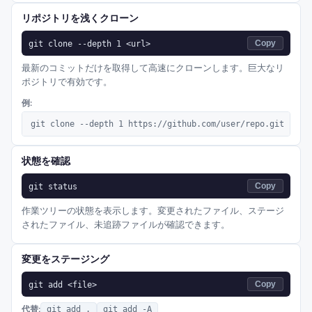
リポジトリを浅くクローン
git clone --depth 1 <url>
Copy
最新のコミットだけを取得して高速にクローンします。巨大なリ
ポジトリで有効です。
例:
git clone --depth 1 https://github.com/user/repo.git
状態を確認
git status
Copy
作業ツリーの状態を表示します。変更されたファイル、ステージ
されたファイル、未追跡ファイルが確認できます。
変更をステージング
git add <file>
Copy
代替:
git add .
git add -A