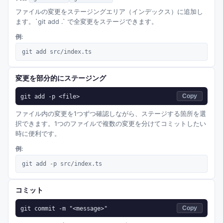
ファイルの変更をステージングエリア（インデックス）に追加し
ます。`git add .` で全変更をステージできます。
例:
git add src/index.ts
変更を部分的にステージング
git add -p <file>
Copy
ファイル内の変更を1つずつ確認しながら、ステージする箇所を選
択できます。1つのファイルで複数の変更を分けてコミットしたい
時に便利です。
例:
git add -p src/index.ts
コミット
git commit -m "<message>"
Copy