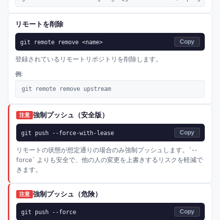
リモートを削除
git remote remove <name>
Copy
登録されているリモートリポジトリを削除します。
例:
git remote remove upstream
強制プッシュ（安全版）
注意
git push --force-with-lease
Copy
リモートの状態が想定通りの場合のみ強制プッシュします。`--
force` よりも安全で、他の人の変更を上書きするリスクを軽減で
きます。
強制プッシュ（危険）
注意
git push --force
Copy