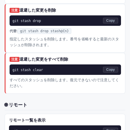
退避した変更を削除
注意
git stash drop
Copy
代替:
git stash drop stash@{n}
指定したスタッシュを削除します。番号を省略すると最新のスタ
ッシュが削除されます。
退避した変更をすべて削除
注意
git stash clear
Copy
すべてのスタッシュを削除します。復元できないので注意してく
ださい。
🌐
リモート
リモート一覧を表示