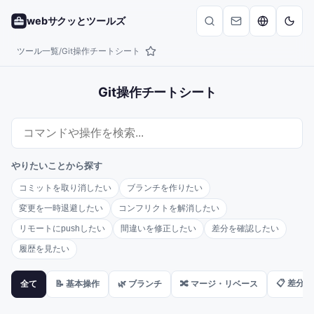
webサクッとツールズ
ツール一覧
Git操作チートシート
/
Git操作チートシート
やりたいことから探す
コミットを取り消したい
ブランチを作りたい
変更を一時退避したい
コンフリクトを解消したい
リモートにpushしたい
間違いを修正したい
差分を確認したい
履歴を見たい
📋
差分・
全て
📝
基本操作
🌿
ブランチ
🔀
マージ・リベース