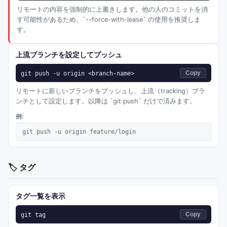
リモートの内容を強制的に上書きします。他の人のコミットを消
す可能性があるため、`--force-with-lease` の使用を推奨しま
す。
上流ブランチを設定してプッシュ
git push -u origin <branch-name>
Copy
リモートに新しいブランチをプッシュし、上流（tracking）ブラ
ンチとして設定します。以降は `git push` だけで済みます。
例:
git push -u origin feature/login
🏷️
タグ
タグ一覧を表示
git tag
Copy