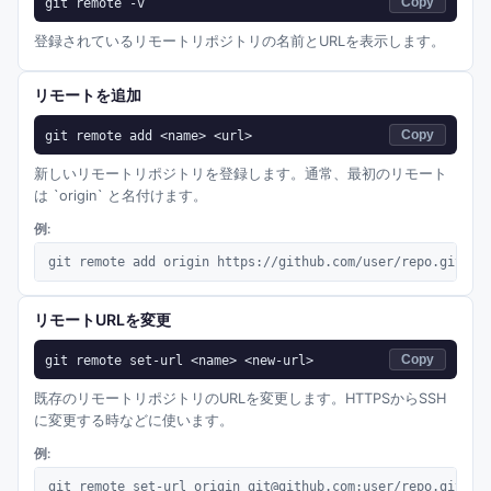
git remote -v
Copy
登録されているリモートリポジトリの名前とURLを表示します。
リモートを追加
git remote add <name> <url>
Copy
新しいリモートリポジトリを登録します。通常、最初のリモート
は `origin` と名付けます。
例:
git remote add origin https://github.com/user/repo.git
リモートURLを変更
git remote set-url <name> <new-url>
Copy
既存のリモートリポジトリのURLを変更します。HTTPSからSSH
に変更する時などに使います。
例:
git remote set-url origin git@github.com:user/repo.git