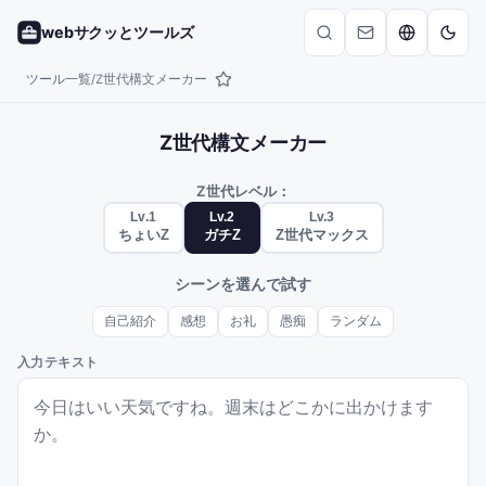
webサクッとツールズ
ツール一覧
Z世代構文メーカー
/
Z世代構文メーカー
Z世代レベル：
Lv.
1
Lv.
2
Lv.
3
ちょいZ
ガチZ
Z世代マックス
シーンを選んで試す
自己紹介
感想
お礼
愚痴
ランダム
入力テキスト