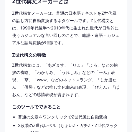
Z世代構文メーカーとは
Z世代構文メーカーは、普通の日本語テキストをZ世代風
の話し方に自動変換するネタツールです。Z世代構文と
は、1990年代後半〜2010年代に生まれた世代が日常的に
使うカジュアルな言い回しのことで、略語・造語・カジュ
アルな語尾変換が特徴です。
Z世代構文の特徴
Z世代構文には、「あざます」「りょ」「よろ」などの挨
拶の省略、「わかりみ」「うれしみ」などの「〜み」表
現、「草」「www」などのネットスラング、「しか勝た
ん」「優勝」などの推し文化由来の表現、「ぴえん」「ぱ
おん」などの感情表現が含まれます。
このツールでできること
普通の文章をワンクリックでZ世代風に自動変換
3段階のZ世代レベル（ちょいZ・ガチZ・Z世代マック