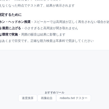
えなくなった時点でテスト終了、結果が表示されます
測定するために
ホン・ヘッドホン推奨
- スピーカーでは高周波が正しく再生されない場合が
を適度に上げる
- 小さすぎると高周波が聞き取れません
な環境で実施
- 周囲の騒音は結果に影響します
はあくまで目安です。正確な聴力検査は耳鼻科で受診してください
おすすめツール
速度換算
画像結合
robots.txt テスター