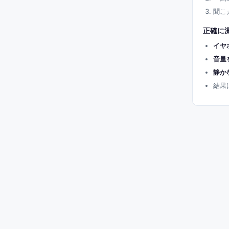
聞こ
正確に
イヤ
音量
静か
結果