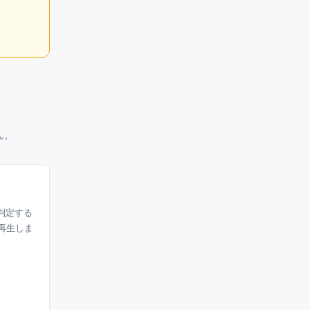
ん。
判定する
を再生しま