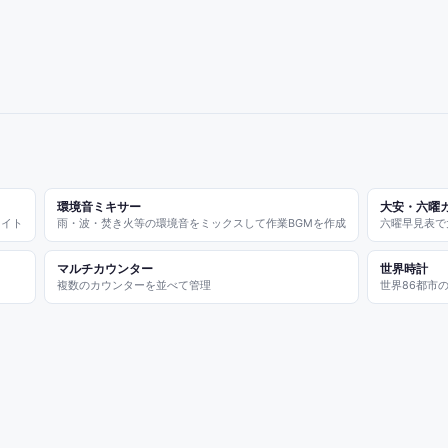
環境音ミキサー
大安・六曜
ライト
雨・波・焚き火等の環境音をミックスして作業BGMを作成
六曜早見表で
マルチカウンター
世界時計
複数のカウンターを並べて管理
世界86都市