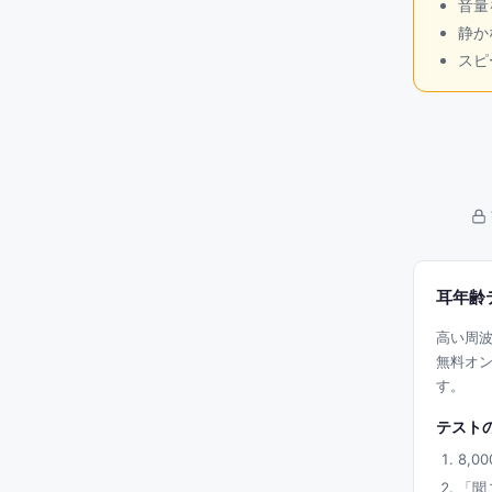
音量
静か
スピ
耳年齢
高い周
無料オンラ
す。
テスト
8,
「聞