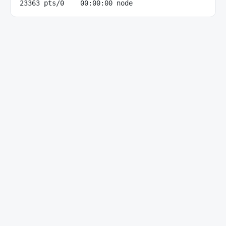
23363 pts/0    00:00:00 node