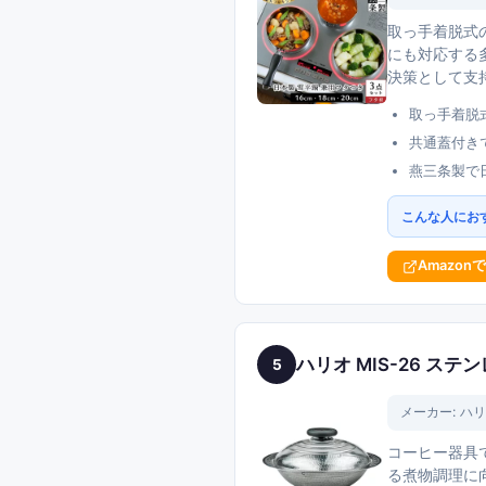
取っ手着脱式
にも対応する
決策として支
取っ手着脱
共通蓋付き
燕三条製で
こんな人にお
Amazon
ハリオ MIS-26 ステ
5
メーカー:
ハリ
コーヒー器具で
る煮物調理に