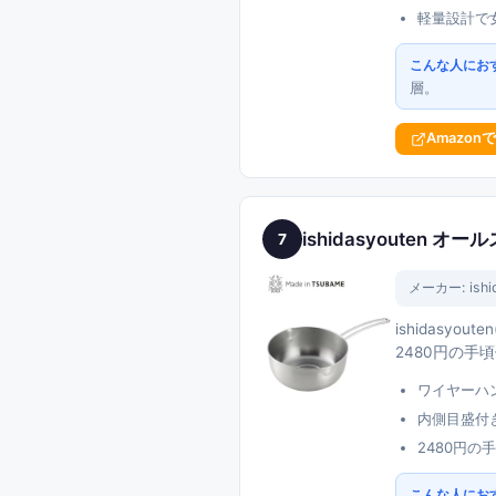
軽量設計で
こんな人にお
層。
Amazon
ishidasyouten
7
メーカー:
ish
ishidas
2480円の
ワイヤーハ
内側目盛付
2480円
こんな人にお