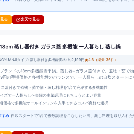
で見る
楽天で見る
鍋 18cm 蒸し器付き ガラス蓋 多機能 一人暮らし 蒸し鍋
NGYUANJI
タイプ:
蒸し器付き多機能
価格:
約2,199円
4.6
（楽天
36
件）
NJIブランドの18cm多機能雪平鍋。蒸し器+ガラス蓋付きで、煮物・茹
199円の手頃価格と多機能性のバランスで、一人暮らしの自炊スタート
ラス蓋付きで煮物・茹で物・蒸し料理を1台で完結する多機能性
準サイズで一人暮らし〜夫婦の主菜調理にもちょうどよい容量
の手頃価格で多機能オールインワンを入手できるコスパ良好な選択
自炊スタートで1台で複数調理をこなしたい層、蒸し料理を取り入れた
すすめ