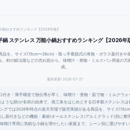
小鍋おすすめランキング【2026年版】
平鍋 ステンレス 万能小鍋おすすめランキング【2026年
商品を、サイズ(15cm〜26cm)・取っ手着脱式の有無・ガラス蓋付き
み、村の鍛冶屋などの売れ筋から、味噌汁・煮物・ミルクパン用途の万
成。
最終更新:
2026-07-27
ぎ口付き・薄手構造で熱伝導が早く、味噌汁・煮物・茹で物・ミルクウォ
のような跡)が名前の由来で、燕三条をはじめとする日本製ステンレスは
は2026年時点の楽天市場で販売実績がある商品を、サイズ(15cm/16cm
蒸し器付きなどの機能・素材(オールステンレス/アルミクラッド)別に整
味噌汁専用に気軽な小鍋を増やしたい家庭まで、シーン別に選びやすい