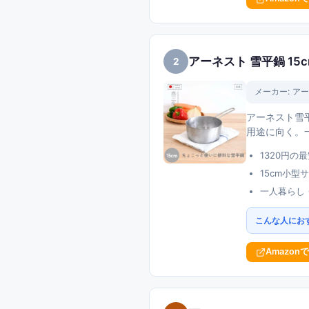
アーネスト 雪平鍋 15
2
メーカー:
アー
アーネスト雪
用途に向く。
1320円
15cm小
一人暮らし
こんな人にお
Amazon