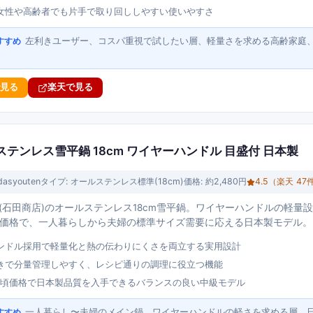
女性や高齢者でも片手で取り回ししやすい使いやすさ
左利きユーザー、コスパ重視で試したい層、軽量さを求める高齢家庭
すすめ
で見る
楽天で見る
 オールステンレス雪平鍋 18cm ワイヤーハンドル 目盛付 日本製
idasyouten
タイプ:
オールステンレス標準(18cm)
価格:
約2,480円
4.5
（楽天
47
youten(石田商店)のオールステンレス18cm雪平鍋。ワイヤーハンドルの
手頃価格で、一人暮らしから夫婦の標準サイズ需要に応える日本製モデル。
ンドル採用で軽量化と熱の伝わりにくさを両立する実用設計
きで分量管理しやすく、レシピ通りの調理に役立つ機能
の手頃価格で日本製品質を入手できるバランスの良い中級モデル
一人暮らし〜夫婦のメイン鍋、ワイヤーハンドルの軽さを求める層、
すすめ