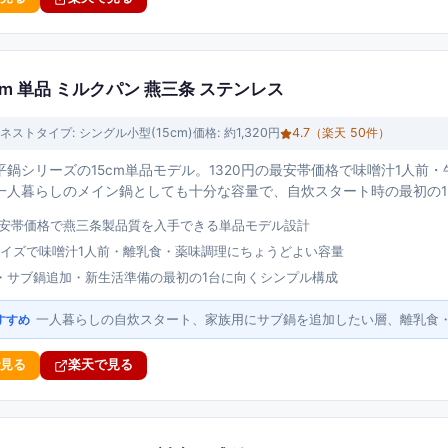
cm 単品 ミルクパン 燕三条 ステンレス
ネスト
タイプ:
シングル小型(15cm)
価格:
約1,320円
4.7
（楽天
50
件）
平鍋シリーズの15cm単品モデル。1320円の最安帯価格で味噌汁1人前
一人暮らしのメイン鍋としても十分な容量で、自炊スタート時の最初の
の最安帯価格で燕三条製品質を入手できる単品モデル設計
型サイズで味噌汁1人前・離乳食・薬味調理にちょうどよい容量
・サブ鍋追加・新生活準備の最初の1台に向くシンプル構成
一人暮らしの自炊スタート、家族用にサブ鍋を追加したい層、離乳食
すすめ
で見る
楽天で見る