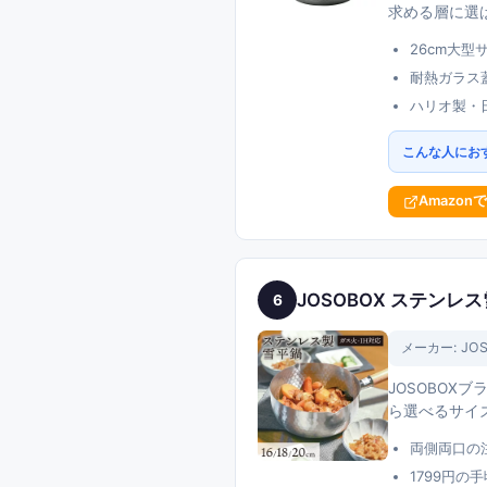
求める層に選
26cm大
耐熱ガラス
ハリオ製・
こんな人にお
Amazon
JOSOBOX ステンレス
6
メーカー:
JO
JOSOBOX
ら選べるサイ
両側両口の
1799円