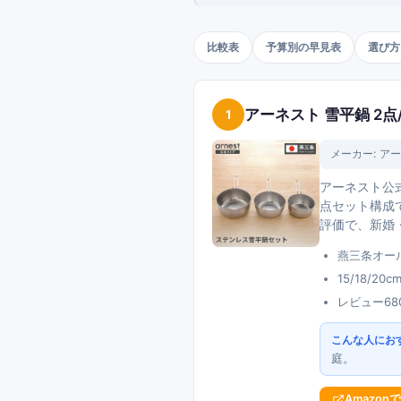
比較表
予算別の早見表
選び方
アーネスト 雪平鍋 2点/
1
メーカー:
アー
アーネスト公式
点セット構成
評価で、新婚
燕三条オー
15/18/
レビュー68
こんな人にお
庭。
Amazon