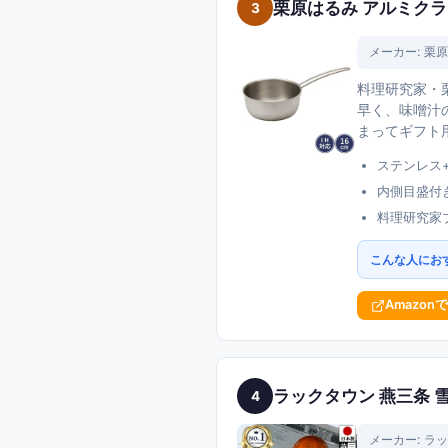
栗原はるみ アルミクラッ
3
メーカー:
栗原
料理研究家・
早く、味噌汁
まってギフト
ステンレス
内側目盛付
料理研究家
こんな人にお
Amazon
ラックタウン 燕三条 雪平
4
メーカー:
ラッ