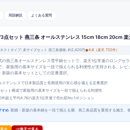
用語解説
よくある質問
3点セット 燕三条 オールステンレス 15cm 18cm 20cm 楽
ネスト
タイプ:
多サイズセット 燕三条
価格:
約2,420円
4.8
（楽天
732
件）
の燕三条オールステンレス雪平鍋セットで、楽天1位常連のロングセラー。1
で、家族用の基本サイズを一括で揃えられる利便性が支持される。レビュー
・新築の基本セットとしての定番選択。
ルステンレスで日本製品質と長期使用の安心感を備える定番選択
20cmセット構成で家族用の基本サイズを一括で揃えられる利便性
0件超え平均4.76の楽天1位常連で売れ筋No.1ポジション
新婚・新築の基本鍋を一括で揃える層、燕三条品質を重視する施主、
すすめ
で見る
楽天で見る