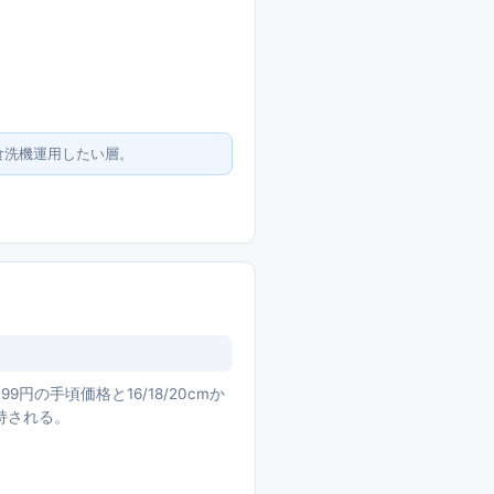
食洗機運用したい層。
円の手頃価格と16/18/20cmか
持される。