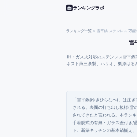
ランキングラボ
ランキング一覧
>
雪平鍋 ステンレス 万能
雪
IH・ガス火対応のステンレス雪平鍋
ネスト燕三条製、ハリオ、栗原はる
「雪平鍋(ゆきひらなべ)」は注
される。表面の打ち出し模様(雪
されてきたと言われる。本ランキングで
手着脱式の有無・ガラス蓋付き/
ト、新築キッチンの基本鍋揃え、