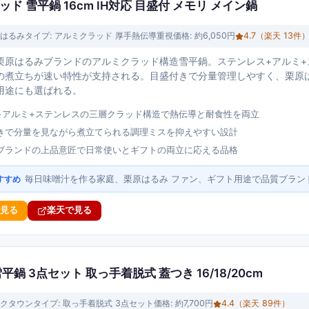
ド 雪平鍋 16cm IH対応 目盛付 メモリ メイン鍋
はるみ
タイプ:
アルミクラッド 厚手熱伝導重視
価格:
約6,050円
4.7
（楽天
13
件
栗原はるみブランドのアルミクラッド構造雪平鍋。ステンレス+アルミ+
の煮立ちが速い特性が支持される。目盛付きで分量管理しやすく、栗原
用途にも選ばれる。
+アルミ+ステンレスの三層クラッド構造で熱伝導と耐食性を両立
きで分量を見ながら煮立てられる調理ミスを抑えやすい設計
ブランドの上品意匠で日常使いとギフトの両立に応える品格
毎日味噌汁を作る家庭、栗原はるみ ファン、ギフト用途で品質ブラン
すすめ
で見る
楽天で見る
鍋 3点セット 取っ手着脱式 蓋つき 16/18/20cm
クタウン
タイプ:
取っ手着脱式 3点セット
価格:
約7,700円
4.4
（楽天
89
件）