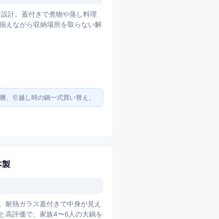
ス設計。蓋付きで煮物や蒸し料理
を揃えながら収納場所を取らない解
る層、引越し時の鍋一式買い替え。
本製
デル。耐熱ガラス蓋付きで中身が見え
と高評価で、家族4〜6人の大鍋を