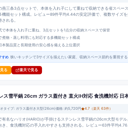
の燕三条3点セットで、本体を入れ子にして重ねて収納できる省スペー
多機能セット構成。レビュー89件平均4.44の安定評価で、複数サイズ
持される。
式で本体を入れ子に重ね、3点セットを1点分の収納スペースで保管
で煮物・蒸し料理にも対応する多機能セット構成
日本製品質と長期使用の安心感を備える上位選択
狭いキッチンで3サイズを揃えたい家庭、収納スペース節約を重視す
すすめ
で見る
楽天で見る
ンレス雪平鍋 26cm ガラス蓋付き 直火IH対応 食洗機対応 日
オ
タイプ:
ガラス蓋付き大型(26cm)
価格:
約5,720円
4.7
（楽天
63
件）
有名なハリオ(HARIO)が手掛けるステンレス雪平鍋の26cm大型モ
向き、食洗機対応の手入れやすさも支持される。レビュー63件平均4.76