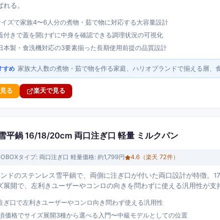
ばれる。
型サイズで家族4〜6人分の煮物・茹で物に対応する大容量設計
蓋付きで蓋を開けずに中身を確認できる調理状況の可視化
日本製・食洗機対応の3要素揃った長期使用前提の品質設計
家族大人数の煮物・茹で物を作る家庭、ハリオブランドで揃える層、
すすめ
で見る
楽天で見る
雪平鍋 16/18/20cm 両口注ぎ口 軽量 ミルクパン
SOBOX
タイプ:
両口注ぎ口 軽量
価格:
約1,799円
4.6
（楽天
72
件）
ブランドのステンレス雪平鍋で、両側に注ぎ口が付いた両口設計が特徴。1799
ズ展開で、左利きユーザーやコンロの向きを問わずに使える汎用性が支
注ぎ口で左利きユーザーやコンロ向き問わず使える汎用性
の手頃価格でサイズ展開3種から選べる入門〜中級モデルとしての位置