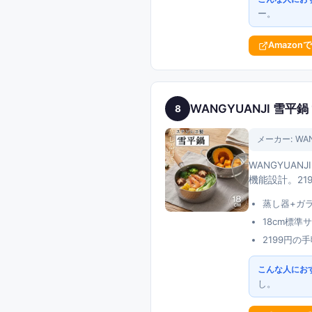
ー。
Amazon
WANGYUANJI 雪平
8
メーカー:
WA
WANGYUA
機能設計。2
蒸し器+ガ
18cm標
2199円
こんな人にお
し。