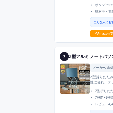
ボタン1つ
取材中・着
こんな人にお
Amazon
Z型アルミ ノートパソ
7
メーカー:
dotl
Z型折りたたみ
性に優れ、テ
Z型折りた
7段階+9
レビュー4,4