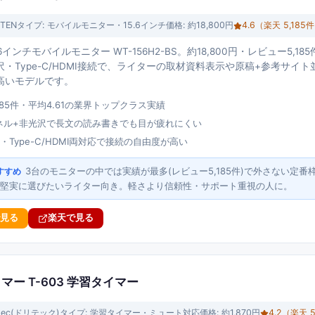
TEN
タイプ:
モバイルモニター・15.6インチ
価格:
約18,800円
4.6
（楽天
5,185
件
.6インチモバイルモニター WT-156H2-BS。約18,800円・レビュー5,185件
・Type-C/HDMI接続で、ライターの取材資料表示や原稿+参考サイ
高いモデルです。
185件・平均4.61の業界トップクラス実績
Sパネル+非光沢で長文の読み書きでも目が疲れにくい
・Type-C/HDMI両対応で接続の自由度が高い
3台のモニターの中では実績が最多(レビュー5,185件)で外さない定
すすめ
堅実に選びたいライター向き。軽さより信頼性・サポート重視の人に。
で見る
楽天で見る
イマー T-603 学習タイマー
etec(ドリテック)
タイプ:
学習タイマー・ミュート対応
価格:
約1,870円
4.2
（楽天