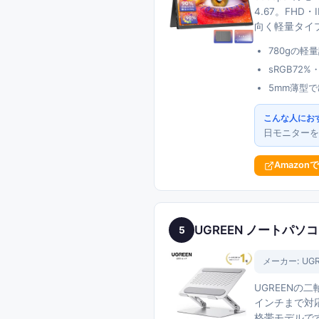
4.67。FH
向く軽量タイ
780gの軽
sRGB72
5mm薄型
こんな人にお
日モニターを
Amazon
UGREEN ノートパソ
5
メーカー:
UG
UGREENの
インチまで対
格帯モデルで