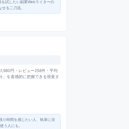
善を試したい副業Webライターの
なせる二刀流。
1,980円・レビュー258件・平均
何分」を直感的に把握できる視覚タ
で残り時間を感じたい人、執筆に没
で使う人にも。