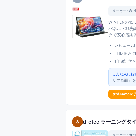
メーカー:
WIN
WINTENの15
パネル・非光沢
きで安心感も
レビュー5,
FHD IP
1年保証付き
こんな人にお
サブ画面」を
Amazon
dretec ラーニングタ
3
メーカー:
dr