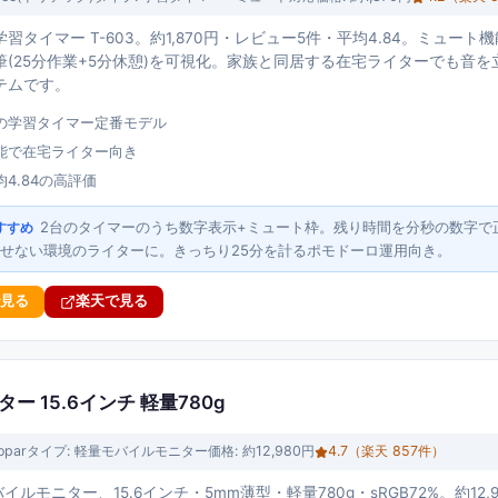
習タイマー T-603。約1,870円・レビュー5件・平均4.84。ミュー
筆(25分作業+5分休憩)を可視化。家族と同居する在宅ライターでも音
テムです。
の学習タイマー定番モデル
能で在宅ライター向き
4.84の高評価
2台のタイマーのうち数字表示+ミュート枠。残り時間を分秒の数字で
すすめ
せない環境のライターに。きっちり25分を計るポモドーロ運用向き。
で見る
楽天で見る
ター 15.6インチ 軽量780g
opar
タイプ:
軽量モバイルモニター
価格:
約12,980円
4.7
（楽天
857
件）
モバイルモニター、15.6インチ・5mm薄型・軽量780g・sRGB72%。約12