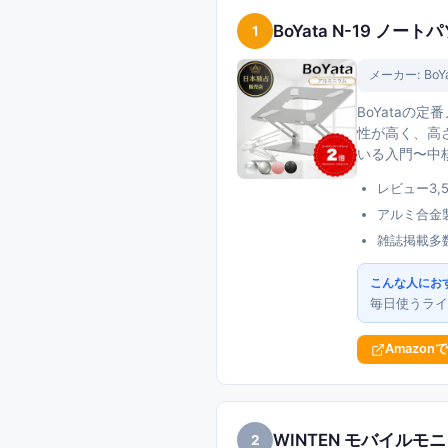
BoYata N-19 ノ
1
メーカー:
BoY
BoYataの定
性が高く、高
いる入門〜中
レビュー3,
アルミ合金
雑誌掲載多
こんな人にお
毎日使うライ
Amazon
WINTEN モバイルモニタ
2