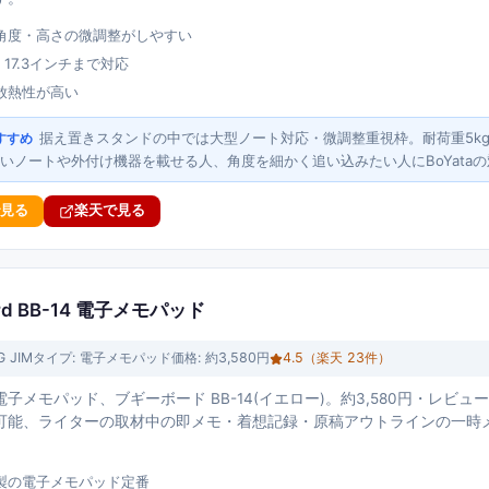
角度・高さの微調整がしやすい
・17.3インチまで対応
放熱性が高い
据え置きスタンドの中では大型ノート対応・微調整重視枠。耐荷重5kg・1
すすめ
いノートや外付け機器を載せる人、角度を細かく追い込みたい人にBoYata
で見る
楽天で見る
Board BB-14 電子メモパッド
G JIM
タイプ:
電子メモパッド
価格:
約3,580円
4.5
（楽天
23
件）
子メモパッド、ブギーボード BB-14(イエロー)。約3,580円・レビュー
可能、ライターの取材中の即メモ・着想記録・原稿アウトラインの一時
製の電子メモパッド定番