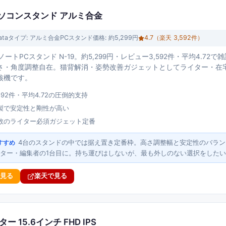
ートパソコンスタンド アルミ合金
ata
タイプ:
アルミ合金PCスタンド
価格:
約5,299円
4.7
（楽天
3,592
件）
番ノートPCスタンド N-19。約5,299円・レビュー3,592件・平均4.
さ・角度調整自在。猫背解消・姿勢改善ガジェットとしてライター・在
核機です。
592件・平均4.72の圧倒的支持
製で安定性と剛性が高い
数のライター必須ガジェット定番
4台のスタンドの中では据え置き定番枠。高さ調整幅と安定性のバラ
すすめ
ター・編集者の1台目に。持ち運びはしないが、最も外しのない選択をした
で見る
楽天で見る
ー 15.6インチ FHD IPS