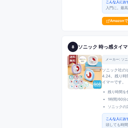
こんな人にお
入門に。最
Amazon
ソニック 時っ感タイマー
8
メーカー:
ソニ
ソニック社のビジ
4.24。残
イマーです。
残り時間を
1時間/60
ソニックの
こんな人にお
頭しても時間