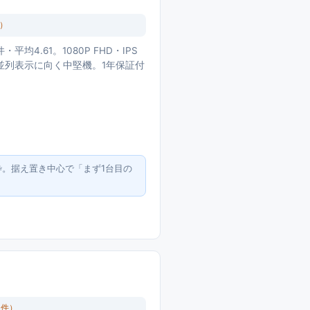
）
・平均4.61。1080P FHD・IPS
ト並列表示に向く中堅機。1年保証付
番枠。据え置き中心で「まず1台目の
5
件）