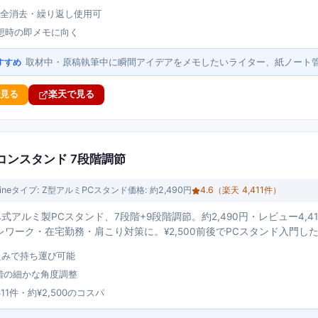
で全消去・繰り返し使用可
想時の即メモに向く
取材中・原稿執筆中に瞬間アイデアをメモしたいライター、紙ノート
すすめ
で見る
楽天で見る
コンスタンド 7段階調節
ine
タイプ:
Z型アルミPCスタンド
価格:
約2,490円
4.6
（楽天
4,411
件）
式アルミ製PCスタンド、7段階+9段階調節。約2,490円・レビュー4,4
レワーク・在宅勤務・肩こり対策に。¥2,500前後でPCスタンド入門
たみで持ち運び可能
段階の細かな角度調整
11件・約¥2,500のコスパ