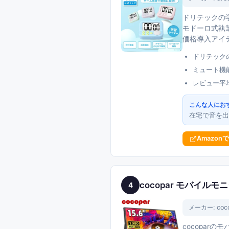
ドリテックの学
モドーロ式執
価格導入アイ
ドリテック
ミュート機
レビュー平均
こんな人にお
在宅で音を出
Amazon
cocopar モバイルモニ
4
メーカー:
coc
cocoparの