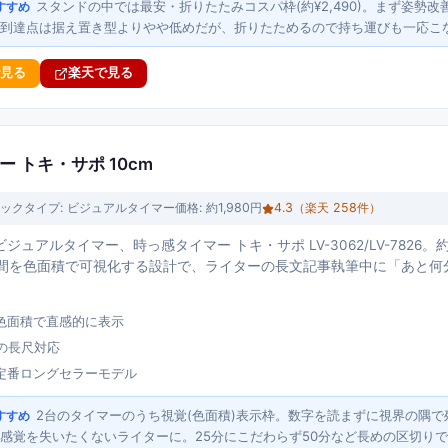
スタンドの中では最安・折りたたみコスパ枠(約¥2,490)。まず姿勢改
すすめ
高到達点は据え置き型よりやや低めだが、折りたためるので持ち運びも一応こ
で見る
楽天で見る
 トキ・サポ 10cm
ック
タイプ:
ビジュアルタイマー
価格:
約1,980円
4.3
（楽天
258
件）
ュアルタイマー、時っ感タイマー トキ・サポ LV-3062/LV-7826。約
り時間を色面積で可視化する設計で、ライターの長文記事執筆中に「あと
色面積で直感的に表示
分の長尺対応
定番ロングセラーモデル
2台のタイマーのうち視覚(色面積)表示枠。数字を読まずに視界の隅
すすめ
感覚を失いたくないライターに。25分にこだわらず50分など長めの区切り