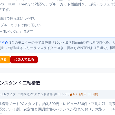
D・IPS・HDR・FreeSync対応で、ブルーカット機能付き。出張・カ
プです。
量設計で持ち運びしやすい
%・ブルーカットで目に優しい
で出張バッグにも収納可
3台のモニターの中で最軽量(780g)・最薄(5mm)の持ち運び特化枠
すすめ
担いで移動するフリーランスライター向き。価格もWINTENより手頃で、機
で見る
楽天で見る
コンスタンド 二軸構造
REEN
タイプ:
二軸構造PCスタンド
価格:
約3,399円
4.7
（楽天
336
件）
二軸構造ノートPCスタンド。約3,399円・レビュー336件・平均4.71。耐荷
応のアルミ製。安定性と微調整性のバランスが取れており、大型ノート
す。