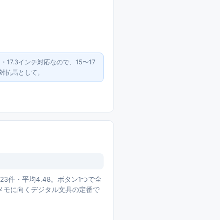
7.3インチ対応なので、15〜17
の対抗馬として。
23件・平均4.48。ボタン1つで全
メモに向くデジタル文具の定番で