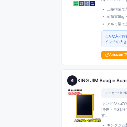
二軸構造で
耐荷重5kg
アルミ製で
こんな人にお
インチの大き
Amazon
KING JIM Boogie 
6
メーカー:
KIN
キングジムの電
消去・再利用
す。
キングジム