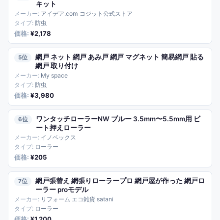
キット
アイデア.com コジット公式ストア
防虫
¥2,178
網戸 ネット 網戸 あみ戸 網戸 マグネット 簡易網戸 貼る
5
網戸 取り付け
My space
防虫
¥3,980
ワンタッチローラーNW ブルー 3.5mm〜5.5mm用 ビ
6
ート押えローラー
イノベックス
ローラー
¥205
網戸張替え 網張りローラープロ 網戸屋が作った 網戸ロ
7
ーラー proモデル
リフォーム エコ雑貨 satani
ローラー
¥1,200