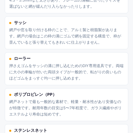
4.5・5.5mmなど太さがあり、フレームの溝幅に合ったサイズを
選ばないと網が緩んだり入らなかったりします。
サッシ
網戸や窓を取り付ける枠のことで、アルミ製と樹脂製がありま
す。網戸の場合はこの枠の溝にゴムで網を固定する構造で、枠が
歪んでいると張り替えてもきれいに仕上がりません。
ローラー
押さえゴムをサッシの溝に押し込むためのDIY専用道具です。両端
に大小の車輪が付いた両頭タイプが一般的で、転がりの良いもの
ほどゴムをまっすぐ均一に押し込めます。
ポリプロピレン（PP）
網戸ネットで最も一般的な素材で、軽量・耐水性があり安価なの
が特徴です。耐用年数の目安は5〜7年程度で、ガラス繊維やポリ
エステルより寿命は短めです。
ステンレスネット