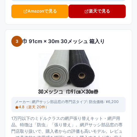
Amazonで見る
楽天で見る
巾 91cm × 30m 30メッシュ 箱入り
3
メーカー:
網戸サッシ部品窓の専門店
タイプ:
防虫
価格:
¥6,200
4.8
（楽天
20
件）
1万円以下のミドルクラスの網戸張り替えキット・網戸用
品。特徴は「防虫」「張り替え」。網戸サッシ部品窓の専
門店取り扱いで、購入者からの評価も高いモデル。レビュ