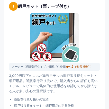
網戸ネット（面テープ付き)
1
メーカー:
通販奉行
タイプ:
-
価格:
¥1,048
4.2
（楽天
99
件）
3,000円以下のコスパ重視モデルの網戸張り替えキット・
網戸用品。通販奉行取り扱いで、購入者からの評価も高い
モデル。レビューで具体的な使用感を確認してから購入す
る人が多い安心の選択肢です。
通販奉行取り扱いの実績
網戸張り替えキット・網戸用品の定番仕様