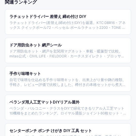
関連ランキング
ラチェットドライバー 差替え 締め付け DIY
ラチェットドライバー(差替え/締め付け/DIY)を厳選。KTC DBR16・アネ
ックス クイックボール72・ベッセル ボールラチェット2200・TONE オ
フセット式・PB SWISS ツイスター8510・Wera 8001A SBラチェット・
シグネット 52380 スタビー・スエカゲ Pro-Auto 伸縮式・TRUSCO オフ
セット7本組・エンジニア プチラチェ DR-54 を整理。
ドア用防虫ネット 網戸シール
ドア用防虫ネット・網戸を玄関用マグネット・車載・暖簾型で比較。
mitas公式・CIVIL LIFE・FIELDOOR・カーチスダイレクト・ブロッサ
ム・NET STAGE・Aショップ・SUGOI・ライブストアー・すまいのコン
ビニなど、880〜4,080円から幅広く整理しました。
手作り味噌キット
自宅で味噌を仕込める手作り味噌キットを、出来上がり量や麹の種類、
手軽さ、レビュー評価で比較しました。樽付きの本格セットから煮大豆
入りの簡単キット、お試しサイズまで、味噌蔵や麹屋の材料セット10種
をランキングしています。
ベランダ用人工芝マットDIYリアル屋外
ベランダ・バルコニー・テラスをDIYで緑化できるリアル人工芝マット
10機種をまとめたランキング。ロイヤル通販ジョイント60枚セット・モ
ダンデコ高密度ロール・アイリスオーヤマ防草シート一体型・グッドラ
イフウッドのロールとジョイントパネルなどタイプ・サイズ別に整理す
る。
センターポンチ ポンチ けがき DIY 工具 セット