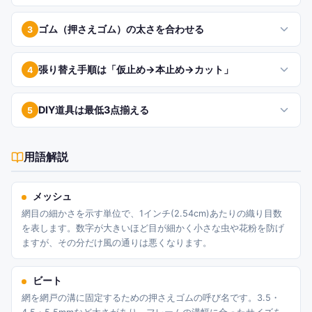
ゴム（押さえゴム）の太さを合わせる
3
張り替え手順は「仮止め→本止め→カット」
4
DIY道具は最低3点揃える
5
用語解説
メッシュ
網目の細かさを示す単位で、1インチ(2.54cm)あたりの織り目数
を表します。数字が大きいほど目が細かく小さな虫や花粉を防げ
ますが、その分だけ風の通りは悪くなります。
ビート
網を網戸の溝に固定するための押さえゴムの呼び名です。3.5・