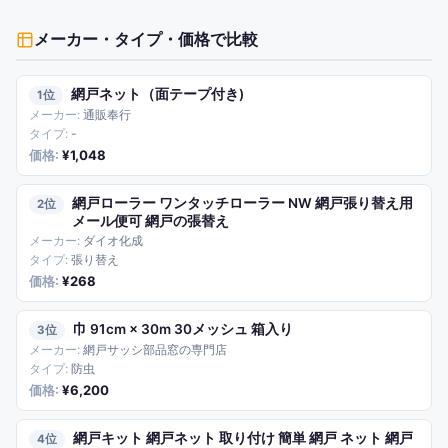
メーカー・タイプ・価格
で比較
網戸ネット（面テープ付き)
1
通販奉行
-
¥1,048
網戸ローラー ワンタッチローラー NW 網戸張り替え用
2
メール便可 網戸の張替え
ダイオ化成
張り替え
¥268
巾 91cm × 30m 30メッシュ 箱入り
3
網戸サッシ部品窓の専門店
防虫
¥6,200
網戸キット 網戸ネット 取り付け 簡単 網戸 ネット 網戸
4