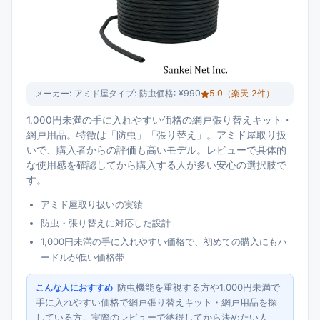
メーカー:
アミド屋
タイプ:
防虫
価格:
¥990
5.0
（楽天
2
件）
1,000円未満の手に入れやすい価格の網戸張り替えキット・
網戸用品。特徴は「防虫」「張り替え」。アミド屋取り扱
いで、購入者からの評価も高いモデル。レビューで具体的
な使用感を確認してから購入する人が多い安心の選択肢で
す。
アミド屋取り扱いの実績
防虫・張り替えに対応した設計
1,000円未満の手に入れやすい価格で、初めての購入にもハ
ードルが低い価格帯
防虫機能を重視する方や1,000円未満で
こんな人におすすめ
手に入れやすい価格で網戸張り替えキット・網戸用品を探
している方。実際のレビューで納得してから決めたい人