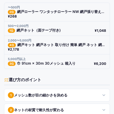
〜500円
網戸ローラー ワンタッチローラー NW 網戸張り替え用 メール便可 網戸の張替え
2
位
¥268
500〜2,000円
網戸ネット（面テープ付き)
¥1,048
1
位
2,000〜5,000円
網戸キット 網戸ネット 取り付け 簡単 網戸 ネット 網戸 キット
4
位
¥2,178
5,000円以上
巾 91cm × 30m 30メッシュ 箱入り
¥6,200
3
位
選び方のポイント
メッシュ数が目の細かさを決める
1
ネットの材質で耐久性が変わる
2