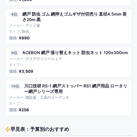
網戸 防虫 ゴム 網押えゴムギザ付切売り 直径4.5mm 長
8
さ20m 黒
アミド屋
防虫
¥990
ACEBON 網戸 張り替えキット 防虫ネット 120x300cm
9
アクアデイリーストア
-
¥3,509
川口技研 RS-1 網戸ストッパー RS1 網戸用品 ロータリ
10
ー網戸シリーズ専用
測定器・工具のイーデンキ
-
¥258
早見表：予算別のおすすめ