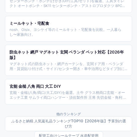
センターポンチ・ポンチ(けがき/DIY/工具/セット)を厳選。工具ダイレ
クト オートポンチ・SK11 センターポンチ・アストロプロダクツ 8PCピ
ンポンチ・シグネット 60501・ストレート ブラスピンポンチ・TRUSCO
TPO8S・TONE PP800P・モクバ ピンポンチ・エンジニア TZ-14・新潟
精機 超硬チップ付 を整理。
ミールキット・宅配食
nosh、Oisix、ヨシケイ等のミールキット・宅配食を比較。一人暮ら
し〜家族向け。
防虫ネット 網戸 マグネット 玄関 ベランダ ペット対応【2026年
版】
マグネット式の防虫ネット・網戸カーテンを、玄関ドア用・ベランダ
用・賃貸貼り付け式・サイド/センター開き・車中泊用などタイプ別に
比較。Sekey・カーメイトなどブランド分散で取り付けやすさを整理し
ました。
玄能 金槌 八角 両口 大工 DIY
玄能・金槌(八角/両口/大工/DIY)を厳選。土牛 グラス柄両口玄能・オー
エッチ工業 サムライ両口ハンマー・須佐製作所 王将 先切金槌・角利 ネ
ールハンマー・兼古 ANEX 交換ハンマー・長谷伸 磨き八角玄能・SK11
角箱屋槌・CSK 丸玄能・龍馬 舟手玄能・アストロプロダクツ ボールピ
ンハンマー を整理。
他のランキング
ふるさと納税 人気返礼品ランキングTOP10【2026年版】予算別の選
び方
配管工向けシールテープ 水道配管用