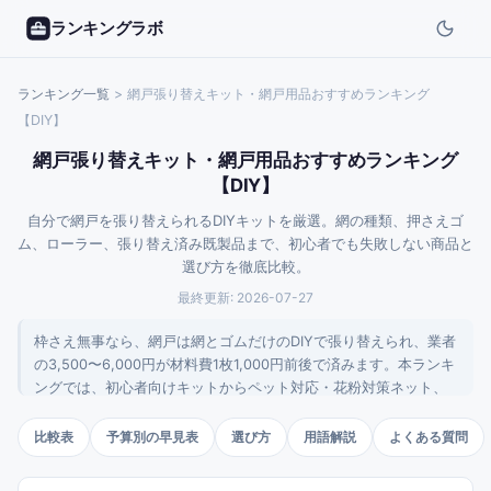
ランキングラボ
ランキング一覧
>
網戸張り替えキット・網戸用品おすすめランキング
【DIY】
網戸張り替えキット・網戸用品おすすめランキング
【DIY】
自分で網戸を張り替えられるDIYキットを厳選。網の種類、押さえゴ
ム、ローラー、張り替え済み既製品まで、初心者でも失敗しない商品と
選び方を徹底比較。
最終更新:
2026-07-27
枠さえ無事なら、網戸は網とゴムだけのDIYで張り替えられ、業者
の3,500〜6,000円が材料費1枚1,000円前後で済みます。本ランキ
ングでは、初心者向けキットからペット対応・花粉対策ネット、
必須道具のローラーやゴムまで用途別に10点を厳選しました。失
敗を防ぐ最大の勘所は、メッシュ数とゴムの太さを用途・既存の
比較表
予算別の早見表
選び方
用語解説
よくある質問
溝に合わせて選ぶことです。