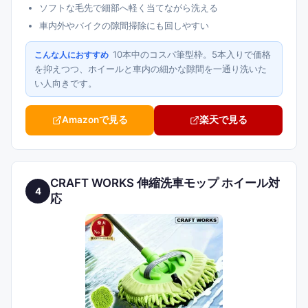
ソフトな毛先で細部へ軽く当てながら洗える
車内外やバイクの隙間掃除にも回しやすい
10本中のコスパ筆型枠。5本入りで価格
こんな人におすすめ
を抑えつつ、ホイールと車内の細かな隙間を一通り洗いた
い人向きです。
Amazonで見る
楽天で見る
CRAFT WORKS 伸縮洗車モップ ホイール対
4
応