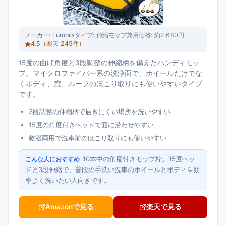
メーカー:
Lumora
タイプ:
伸縮モップ兼用
価格:
約2,680円
4.5
（楽天
245
件）
15度の曲げ角度と3段調整の伸縮柄を備えたハンディモッ
プ。マイクロファイバー系の洗浄面で、ホイールだけでな
くボディ、窓、ルーフのほこり取りにも使いやすいタイプ
です。
3段調整の伸縮柄で届きにくい場所を洗いやすい
15度の角度付きヘッドで面に沿わせやすい
乾湿両用で洗車前のほこり取りにも使いやすい
10本中の角度付きモップ枠。15度ヘッ
こんな人におすすめ
ドと3段伸縮で、普段の手洗い洗車のホイールとボディを効
率よく洗いたい人向きです。
Amazonで見る
楽天で見る