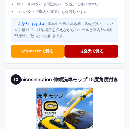
ホイールやタイヤ周辺のパーツ洗いに使いやすい
コンパクトで車内や玄関にも保管しやすい
10本中の最小本数枠。3本だけのコンパ
こんな人におすすめ
クト構成で、収納場所を抑えながらホイールと車内外の細
部掃除に使いたい人向きです。
Amazonで見る
楽天で見る
nicoselection 伸縮洗車モップ 15度角度付き
10