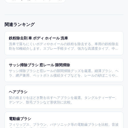
関連ランキング
鉄粉除去剤 車 ボディ ホイール 洗車
洗車で落ちにくいボディやホイールの鉄粉を除去する、車用の鉄粉除去
剤を10種紹介します。スプレー手軽タイプ、強力な高濃度タイプ、中
性・大容量の業務用、粘土付きの下地処理セットなど、選ぶポイントも
まとめました。
サッシ掃除ブラシ 窓レール 隙間掃除
サッシ掃除ブラシと窓レールの隙間掃除グッズを厳選。細溝ブラシ、ヘ
ラ、網戸兼用、ペットボトル接続タイプなどを、レールの砂ぼこりや水
垢の落としやすさで比較します。
ヘアブラシ
髪の絡まりをほどき艶を出すヘアブラシを厳選。タングルティーザー、
デンマン、獣毛ブラシなど形状別に比較。
電動歯ブラシ
フィリップス、ブラウン、パナソニック等の電動歯ブラシを比較。音波