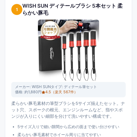
WISH SUN ディテールブラシ 5本セット 柔
1
らかい豚毛
メーカー:
WISH SUN
タイプ:
ディテール筆セット
価格:
約1,880円
4.5
（楽天
567
件）
柔らかい豚毛素材の筆型ブラシを5サイズ揃えたセット。ナ
ット穴、スポークの根元、エンジンルームなど、指やスポ
ンジが入りにくい細部を分けて洗いやすい構成です。
5サイズ入りで細い隙間から広めの面まで使い分けやすい
柔らかい豚毛素材でホイール周りに当てやすい