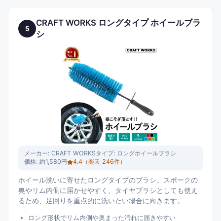
CRAFT WORKS ロングタイプ ホイールブラ
5
シ
メーカー:
CRAFT WORKS
タイプ:
ロングホイールブラシ
価格:
約1,580円
4.4
（楽天
246
件）
ホイール洗いに寄せたロングタイプのブラシ。スポークの
奥やリム内側に届かせやすく、タイヤブラシとしても使え
るため、足回りを重点的に洗いたい場合に向きます。
ロング形状でリム内側や奥まった汚れに届きやすい