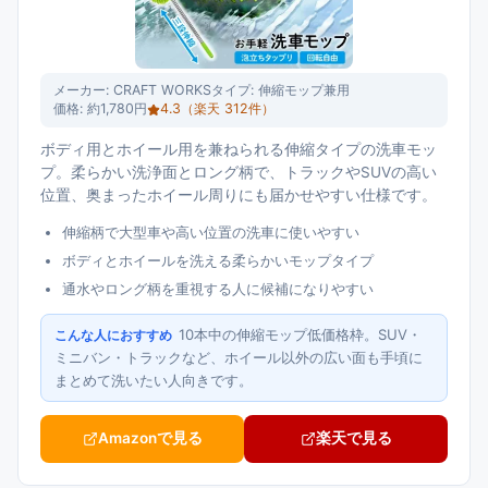
メーカー:
CRAFT WORKS
タイプ:
伸縮モップ兼用
価格:
約1,780円
4.3
（楽天
312
件）
ボディ用とホイール用を兼ねられる伸縮タイプの洗車モッ
プ。柔らかい洗浄面とロング柄で、トラックやSUVの高い
位置、奥まったホイール周りにも届かせやすい仕様です。
伸縮柄で大型車や高い位置の洗車に使いやすい
ボディとホイールを洗える柔らかいモップタイプ
通水やロング柄を重視する人に候補になりやすい
10本中の伸縮モップ低価格枠。SUV・
こんな人におすすめ
ミニバン・トラックなど、ホイール以外の広い面も手頃に
まとめて洗いたい人向きです。
Amazonで見る
楽天で見る