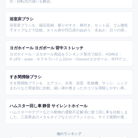
式・回転式の違いも解説。
浴室床ブラシ
浴室床ブラシを、磁石収納、握りやすさ、柄付き、セット品、ゴム微粒
子タイプなどで比較。タイル床や凹凸床のぬめり、水あか、日々の掃除
しやすさを見て選べる10点です。
ヨガホイール ヨガポール 背中ストレッチ
ヨガホイール・ヨガポール商品をランキング形式で紹介。ASMILE・
IF.LIFE・aube・キラキラハイム32cm・Classortヨガポール・RITFITコ
ルク・ハーフポールを、ホイール径・素材（TPE/コルク/EVA）・形状
で比較する。
すき間掃除ブラシ
すき間掃除ブラシを、エアコン、水筒、浴室、乾燥機、サッシ、シンク
まわりなど用途別に比較。細い溝や奥まったホコリを掃除しやすい商品
を整理します。
ハムスター回し車 静音 サイレントホイール
ハムスターやデグーなど小動物の運動不足解消に使う回し車を比較しま
した。三晃商会のメタルタイプなどのブランドから、サイズ展開や透明
タイプ、木製・天然素材タイプ、ハリネズミにも使える多動物・調整タ
イプまで、素材と静音性別に整理しています。
他のランキング