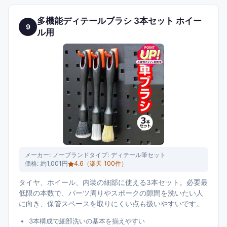
多機能ディテールブラシ 3本セット ホイー
9
ル用
メーカー:
ノーブランド
タイプ:
ディテール筆セット
価格:
約1,001円
4.6
（楽天
100
件）
タイヤ、ホイール、内装の細部に使える3本セット。必要最
低限の本数で、パーツ周りやスポークの隙間を洗いたい人
に向き、保管スペースを取りにくい点も扱いやすいです。
3本構成で細部洗いの基本を揃えやすい