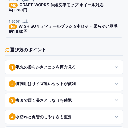
1,500〜1,800円
CRAFT WORKS 伸縮洗車モップ ホイール対応
4
位
約1,780円
1,800円以上
WISH SUN ディテールブラシ 5本セット 柔らかい豚毛
1
位
約1,880円
選び方のポイント
毛先の柔らかさとコシを両方見る
1
隙間用はサイズ違いセットが便利
2
奥まで届く長さとしなりを確認
3
水切れと保管のしやすさも重要
4