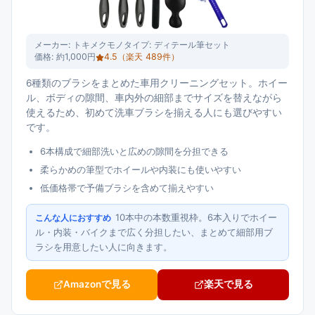
メーカー:
トキメクモノ
タイプ:
ディテール筆セット
価格:
約1,000円
4.5
（楽天
489
件）
6種類のブラシをまとめた車用クリーニングセット。ホイー
ル、ボディの隙間、車内外の細部までサイズを替えながら
使えるため、初めて洗車ブラシを揃える人にも選びやすい
です。
6本構成で細部洗いと広めの隙間を分担できる
柔らかめの筆型でホイールや内装にも使いやすい
低価格帯で予備ブラシを含めて揃えやすい
10本中の本数重視枠。6本入りでホイー
こんな人におすすめ
ル・内装・バイクまで広く分担したい、まとめて細部用ブ
ラシを用意したい人に向きます。
Amazonで見る
楽天で見る