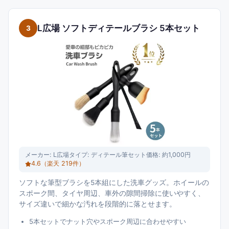
L広場 ソフトディテールブラシ 5本セット
3
メーカー:
L広場
タイプ:
ディテール筆セット
価格:
約1,000円
4.6
（楽天
219
件）
ソフトな筆型ブラシを5本組にした洗車グッズ。ホイールの
スポーク間、タイヤ周辺、車外の隙間掃除に使いやすく、
サイズ違いで細かな汚れを段階的に落とせます。
5本セットでナット穴やスポーク周辺に合わせやすい