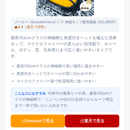
メーカー:
nicoselection
タイプ:
伸縮モップ兼用
価格:
約2,980円
4.4
（楽天
119
件）
最長102cmクラスの伸縮柄と角度付きヘッドを備えた洗車
モップ。マイクロファイバーの柔らかい洗浄面で、ホイー
ル、ボディ、窓、天井周りまで広く使いやすいタイプで
す。
最長102cmクラスの伸縮柄で高い場所に届きやすい
角度付きヘッドでホイールや窓に沿わせやすい
マイクロファイバー面で乾湿両用に使いやすい
10本中の最長リーチ枠。最長102cmク
こんな人におすすめ
ラスの伸縮柄で、ミニバンやSUVの足回りからルーフ周辺
まで一本で洗いたい人向きです。
Amazonで見る
楽天で見る