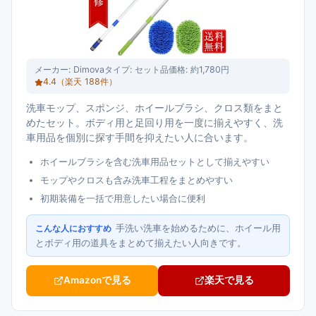
メーカー:
Dimova
タイプ:
セット品
価格:
約1,780円
4.4
（楽天
188
件）
洗車モップ、スポンジ、ホイールブラシ、クロス類をまと
めたセット。ボディ用と足回り用を一度に揃えやすく、洗
車用品を個別に探す手間を抑えたい人に合います。
ホイールブラシを含む洗車用品セットとして揃えやすい
モップやクロスも含み洗車工程をまとめやすい
初期装備を一括で用意したい場合に便利
手洗い洗車を始めるために、ホイール用
こんな人におすすめ
とボディ用の道具をまとめて揃えたい人向きです。
Amazonで見る
楽天で見る