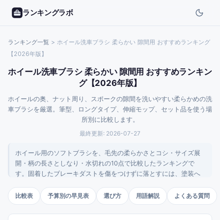
ランキングラボ
ランキング一覧
>
ホイール洗車ブラシ 柔らかい 隙間用 おすすめランキング
【2026年版】
ホイール洗車ブラシ 柔らかい 隙間用 おすすめランキン
グ【2026年版】
ホイールの奥、ナット周り、スポークの隙間を洗いやすい柔らかめの洗
車ブラシを厳選。筆型、ロングタイプ、伸縮モップ、セット品を使う場
所別に比較します。
最終更新:
2026-07-27
ホイール用のソフトブラシを、毛先の柔らかさとコシ・サイズ展
開・柄の長さとしなり・水切れの10点で比較したランキングで
す。固着したブレーキダストを傷をつけずに落とすには、塗装へ
の当たりの優しさと、隙間や奥まで届く形状の両立が肝心。洗う
対象に合わせて選びやすいよう整理しました。
比較表
予算別の早見表
選び方
用語解説
よくある質問