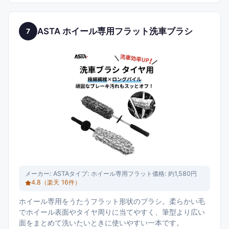
ASTA ホイール専用フラット洗車ブラシ
7
メーカー:
ASTA
タイプ:
ホイール専用フラット
価格:
約1,580円
4.8
（楽天
16
件）
ホイール専用をうたうフラット形状のブラシ。柔らかい毛
でホイール表面やタイヤ周りに当てやすく、筆型より広い
面をまとめて洗いたいときに使いやすい一本です。