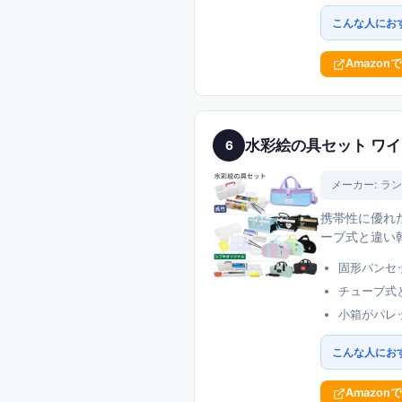
こんな人にお
Amazon
水彩絵の具セット ワイド
6
メーカー:
ラン
携帯性に優れ
ーブ式と違い
固形パンセ
チューブ式
小箱がパレ
こんな人にお
Amazon