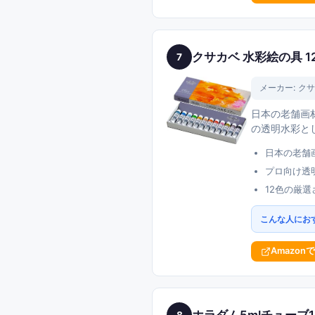
クサカベ 水彩絵の具 1
7
メーカー:
クサ
日本の老舗画
の透明水彩と
日本の老舗
プロ向け透
12色の厳
こんな人にお
Amazon
ホラダム5mlチューブ