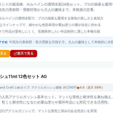
ランドの最高峰、ホルベインの透明水彩24色セット。プロの画家も愛用
高生の美術部・受験対策から大人の趣味まで、本格派の定番。
ホルベインの透明水彩で、プロの画家も愛用する発色の美しさと表現力
富なラインナップで、細やかな色彩表現や重ね塗りの層が自在に作れる
さで作品が退色しにくく、長期保存したい作品制作に適した本格仕様
中高生の美術部・美大受験を目指す方。大人の趣味として本格的に水
すすめ
で見る
楽天で見る
11ml 12色セット AG
 and Craft Lab
タイプ:
アクリルガッシュ
価格:
約1,190円
4.9
（楽天
68
件）
の人気アクリルガッシュ基本セット。マットな発色と耐水性を兼ね備え、
。乾くと耐水性になるため重ね塗りや屋外作品にも対応できる汎用性。
彩のアクリルガッシュで、マットな発色と深みのある色合いを実現