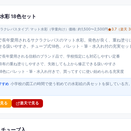
水彩 18色セット
ラクレパス
タイプ:
マット水彩（学童向け）
価格:
約1,500〜2,500円
3.7
（楽天
3
で長年愛用されるサクラクレパスのマット水彩。発色が良く、重ね塗り
せる扱いやすさ。チューブ式18色、パレット・筆・水入れ付の充実セッ
で長年愛用される信頼のブランド品で、学校指定にも対応しやすい定番
特有の重ね塗りしやすさで、失敗しても上から修正できる扱いやすさ
18色にパレット・筆・水入れ付きで、買ってすぐに使い始められる充実度
小学校の図工の時間で使う初めての水彩絵の具セットを探している方
すすめ
で見る
楽天で見る
リチューブ入