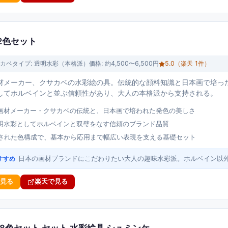
2色セット
カベ
タイプ:
透明水彩（本格派）
価格:
約4,500〜6,500円
5.0
（楽天
1
件）
材メーカー、クサカベの水彩絵の具。伝統的な顔料知識と日本画で培っ
してホルベインと並ぶ信頼性があり、大人の本格派から支持される。
画材メーカー・クサカベの伝統と、日本画で培われた発色の美しさ
明水彩としてホルベインと双璧をなす信頼のブランド品質
選された色構成で、基本から応用まで幅広い表現を支える基礎セット
日本の画材ブランドにこだわりたい大人の趣味水彩派。ホルベイン以
すすめ
で見る
楽天で見る
18色セット セット 水彩絵具 シュミンケ