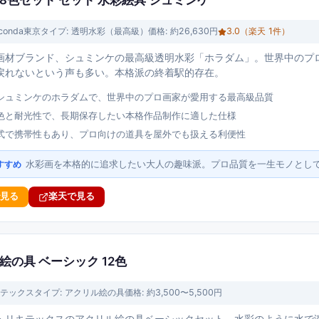
aconda東京
タイプ:
透明水彩（最高級）
価格:
約26,630円
3.0
（楽天
1
件）
画材ブランド、シュミンケの最高級透明水彩「ホラダム」。世界中のプ
戻れないという声も多い。本格派の終着駅的存在。
シュミンケのホラダムで、世界中のプロ画家が愛用する最高級品質
色と耐光性で、長期保存したい本格作品制作に適した仕様
式で携帯性もあり、プロ向けの道具を屋外でも扱える利便性
水彩画を本格的に追求したい大人の趣味派。プロ品質を一生モノとし
すすめ
で見る
楽天で見る
絵の具 ベーシック 12色
テックス
タイプ:
アクリル絵の具
価格:
約3,500〜5,500円