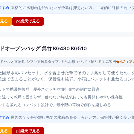
本格的に水彩画を始めたいが予算は抑えたい方。世界的に評価の高い
すすめ
で見る
楽天で見る
オープンバッグ 呉竹 KG430 KG510
ドセルと文房具 シブヤ文房具
タイプ:
固形水彩（パン）
価格:
約2,270円
4.7
（楽
た固形水彩パンセット。水を含ませた筆でそのまま溶かして使うため、
乾燥で固まることがなく、保管性も抜群。小箱にパレットも兼ねるコン
ットで携帯性抜群、屋外スケッチや旅行先での制作に最適
と違って乾燥で固まらず、使わない時期があっても再開しやすい保存性
ットを兼ねるコンパクト設計で、最小限の荷物で創作を楽しめる
屋外スケッチや旅行先での水彩画を楽しみたい方。保管性が良く使い
すすめ
で見る
楽天で見る