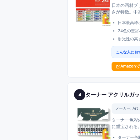
日本の画材ブ
さが特徴。中
日本最高峰
24色の豊
耐光性の高
こんな人にお
Amazon
ターナー アクリルガッシュ
4
メーカー:
Art
ターナー色彩
に重宝される
ターナー色