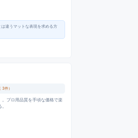
とは違うマットな表現を求める方
天
3
件）
」。プロ用品質を手頃な価格で楽
る。