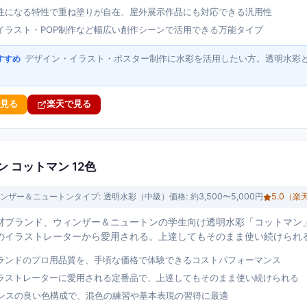
性になる特性で重ね塗りが自在、屋外展示作品にも対応できる汎用性
イラスト・POP制作など幅広い創作シーンで活用できる万能タイプ
デザイン・イラスト・ポスター制作に水彩を活用したい方。透明水彩
すすめ
で見る
楽天で見る
 コットマン 12色
ンザー＆ニュートン
タイプ:
透明水彩（中級）
価格:
約3,500〜5,000円
5.0
（楽
材ブランド、ウィンザー＆ニュートンの学生向け透明水彩「コットマン
のイラストレーターから愛用される。上達してもそのまま使い続けられ
ランドのプロ用品質を、手頃な価格で体験できるコストパフォーマンス
ラストレーターに愛用される定番品で、上達してもそのまま使い続けられる
ランスの良い色構成で、混色の練習や基本表現の習得に最適