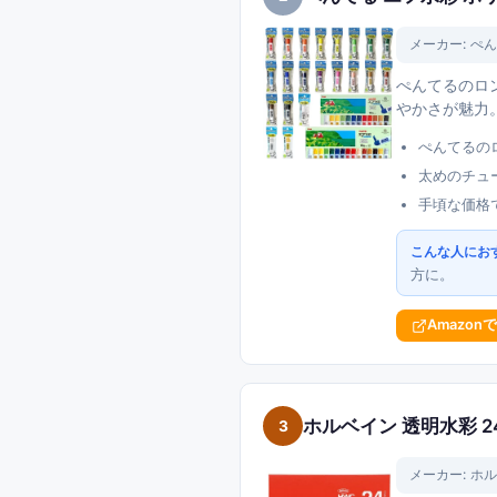
メーカー:
ぺん
ぺんてるのロ
やかさが魅力
ぺんてるの
太めのチュ
手頃な価格
こんな人にお
方に。
Amazon
ホルベイン 透明水彩 
3
メーカー:
ホル