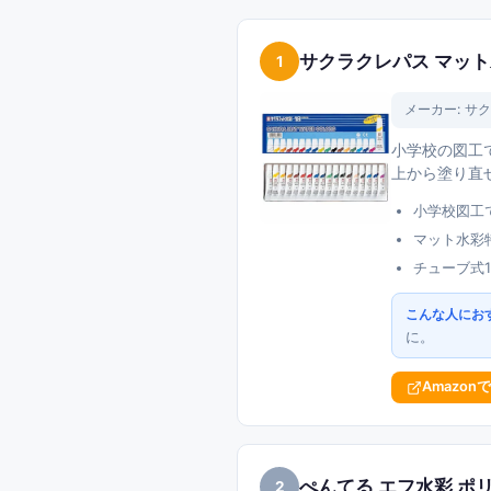
サクラクレパス マット
1
メーカー:
サク
小学校の図工
上から塗り直
小学校図工
マット水彩
チューブ式
こんな人にお
に。
Amazon
ぺんてる エフ水彩 ポ
2