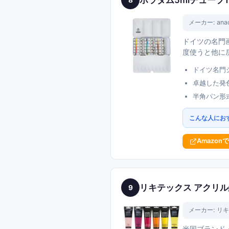
8
メーカー:
an
ドイツの名門
度使うと他に
ドイツ名門
卓越した発
半角パン形
こんな人にお
Amazon
リキテックス アクリル
9
メーカー:
リキ