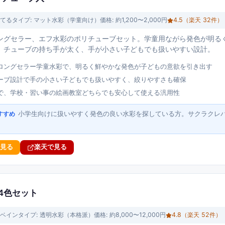
てる
タイプ:
マット水彩（学童向け）
価格:
約1,200〜2,000円
4.5
（楽天
32
件）
ングセラー、エフ水彩のポリチューブセット。学童用ながら発色が明る
。チューブの持ち手が太く、手が小さい子どもでも扱いやすい設計。
ロングセラー学童水彩で、明るく鮮やかな発色が子どもの意欲を引き出す
ーブ設計で手の小さい子どもでも扱いやすく、絞りやすさも確保
で、学校・習い事の絵画教室どちらでも安心して使える汎用性
小学生向けに扱いやすく発色の良い水彩を探している方。サクラクレ
すすめ
で見る
楽天で見る
24色セット
ベイン
タイプ:
透明水彩（本格派）
価格:
約8,000〜12,000円
4.8
（楽天
52
件）