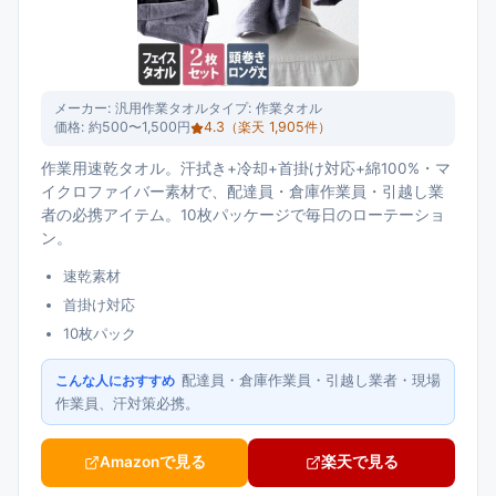
メーカー:
汎用作業タオル
タイプ:
作業タオル
価格:
約500〜1,500円
4.3
（楽天
1,905
件）
作業用速乾タオル。汗拭き+冷却+首掛け対応+綿100%・マ
イクロファイバー素材で、配達員・倉庫作業員・引越し業
者の必携アイテム。10枚パッケージで毎日のローテーショ
ン。
速乾素材
首掛け対応
10枚パック
配達員・倉庫作業員・引越し業者・現場
こんな人におすすめ
作業員、汗対策必携。
Amazonで見る
楽天で見る