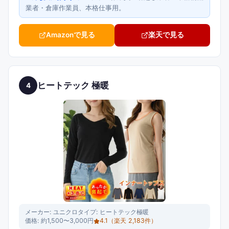
業者・倉庫作業員、本格仕事用。
Amazonで見る
楽天で見る
ヒートテック 極暖
4
メーカー:
ユニクロ
タイプ:
ヒートテック極暖
価格:
約1,500〜3,000円
4.1
（楽天
2,183
件）