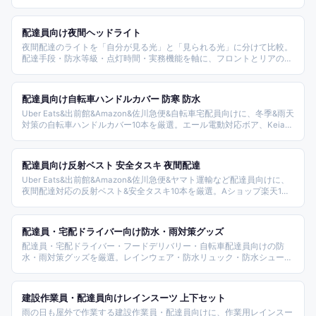
商品を整理しました。
配達員向け夜間ヘッドライト
夜間配達のライトを「自分が見る光」と「見られる光」に分けて比較。
配達手段・防水等級・点灯時間・実務機能を軸に、フロントとリアの組
み合わせで安全と法令の両方をカバーします。
配達員向け自転車ハンドルカバー 防寒 防水
Uber Eats&出前館&Amazon&佐川急便&自転車宅配員向けに、冬季&雨天
対策の自転車ハンドルカバー10本を厳選。エール電動対応ボア、Keia公
式オールシーズン、socca MARUTO日本製、CREAS WING大型、自転車
グッズキアーロHC-Round、アエトニクスAX-23、Sorayu、生活アイデ
ィア館ネオプレーンまで防寒&防水軸でカバー。
配達員向け反射ベスト 安全タスキ 夜間配達
Uber Eats&出前館&Amazon&佐川急便&ヤマト運輸など配達員向けに、
夜間配達対応の反射ベスト&安全タスキ10本を厳選。Aショップ楽天1位
ベスト、EcoRideWorld、プランドルPR-REF04/PR-REF02TA、L広場高弾
力、レーベンウッド柔軟素材、TERUI LED充電式まで装着方式&視認性
別にカバー。
配達員・宅配ドライバー向け防水・雨対策グッズ
配達員・宅配ドライバー・フードデリバリー・自転車配達員向けの防
水・雨対策グッズを厳選。レインウェア・防水リュック・防水シューズ
カバー・レインキャップ・防水スマホケース・レインポンチョ・リュッ
クカバー・防水グローブ・防水スプレー・レインバイザーなど雨天配達
で必携のアイテムを比較したランキング。
建設作業員・配達員向けレインスーツ 上下セット
雨の日も屋外で作業する建設作業員・配達員向けに、作業用レインスー