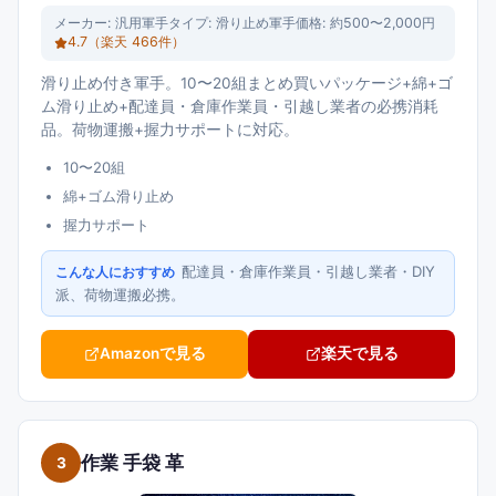
メーカー:
汎用軍手
タイプ:
滑り止め軍手
価格:
約500〜2,000円
4.7
（楽天
466
件）
滑り止め付き軍手。10〜20組まとめ買いパッケージ+綿+ゴ
ム滑り止め+配達員・倉庫作業員・引越し業者の必携消耗
品。荷物運搬+握力サポートに対応。
10〜20組
綿+ゴム滑り止め
握力サポート
配達員・倉庫作業員・引越し業者・DIY
こんな人におすすめ
派、荷物運搬必携。
Amazonで見る
楽天で見る
作業 手袋 革
3