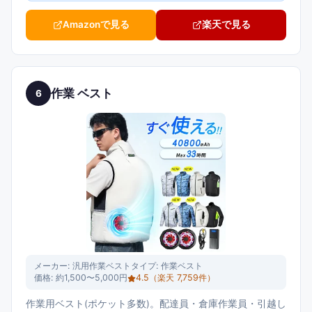
Amazonで見る
楽天で見る
作業 ベスト
6
メーカー:
汎用作業ベスト
タイプ:
作業ベスト
価格:
約1,500〜5,000円
4.5
（楽天
7,759
件）
作業用ベスト(ポケット多数)。配達員・倉庫作業員・引越し