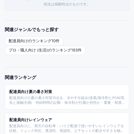
状況は掲載時点のものです。
関連ジャンルでもっと探す
配達員
向けのランキング
10
件
プロ・職人向け (生活)
のランキング
193
件
関連ランキング
配達員向け夏の暑さ対策
配達員向けの夏の暑さ対策10点を、冷やす仕組み(送風/保冷剤とPCM/気
化と接触冷感)・持続時間の記載・保冷剤が付属か別売か・重量・制度
上の区分で比較した2026年版ランキング。掲載価格は約545円から約
9,900円までです。
配達員向けレインウェア
配達員向けに、雨天の自転車・バイク配達で使いやすいレインウェアを
比較。リュック対応、透湿性、視認性、上下セットの動きやすさを軸に