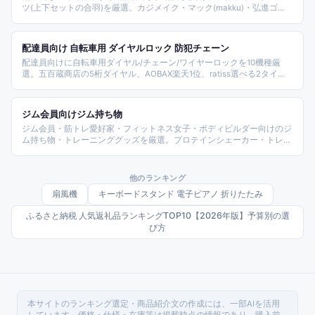
ツ(上下セットの合羽)を厳選。カジメイク・マック(makku)・弘進ゴ
ム・カヴァーワーク・富士手袋工業など実在メーカーのモデルを、防水
の耐水圧・蒸れにくい透湿性・動きやすいストレッチ・上下セットの使
い勝手で比較しました。濡れても蒸れず動きやすい一着選びの参考にし
配達員向け 自転車用 ダイヤルロック 防犯チェーン
てください。
配達員向けに自転車用ダイヤル/チェーン/ワイヤーロックを10機種厳
選。五百蔵商店の5桁ダイヤル、AOBAX楽天1位、ratiss選べる2タイ
プ、TOMOYAブラケット付き、PeachCraftバイク兼用4桁、
Mountainrangeスペアキー付きまでバランス良く紹介する。配達中の短
時間休憩や荷物受け渡し時の盗難防止対策の選び方を整理した。
ジム会員向けジム持ち物
ジム会員・筋トレ愛好家・フィットネス女子・ボディビルダー向けのジ
ム持ち物・トレーニンググッズを厳選。プロテインシェーカー・トレー
ニンググローブ・リストラップ・パワーグリップ・トレーニングベルト
など本格筋トレで必携のアイテムを比較したランキング。
他のランキング
扇風機
キーボードスタンド 電子ピアノ 折りたたみ
ふるさと納税 人気返礼品ランキングTOP10【2026年版】予算別の選
び方
本サイトのランキング選定・商品紹介文の作成には、一部AIを活用