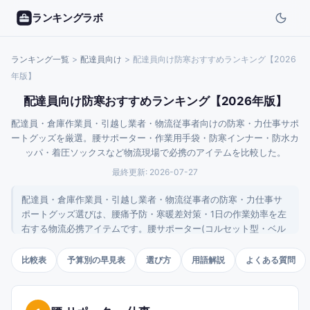
ランキングラボ
ランキング一覧
>
配達員
向け
>
配達員向け防寒おすすめランキング【2026
年版】
配達員向け防寒おすすめランキング【2026年版】
配達員・倉庫作業員・引越し業者・物流従事者向けの防寒・力仕事サポ
ートグッズを厳選。腰サポーター・作業用手袋・防寒インナー・防水カ
ッパ・着圧ソックスなど物流現場で必携のアイテムを比較した。
最終更新:
2026-07-27
配達員・倉庫作業員・引越し業者・物流従事者の防寒・力仕事サ
ポートグッズ選びは、腰痛予防・寒暖差対策・1日の作業効率を左
右する物流必携アイテムです。腰サポーター(コルセット型・ベル
ト型)はAmazon配送・佐川急便・ヤマト運輸の配達員、倉庫作業
員、引越し業者の腰痛予防対策で、3,000〜10,000円の主流価格
比較表
予算別の早見表
選び方
用語解説
よくある質問
帯。作業用手袋(革製・ゴム製・滑り止め)は荷物運搬時の手の保護
用で、軍手500〜1,500円から本格革手袋2,000〜5,000円まで幅広
い。防寒インナー(ヒートテック・ユニクロ・ワークマン)は冬期の