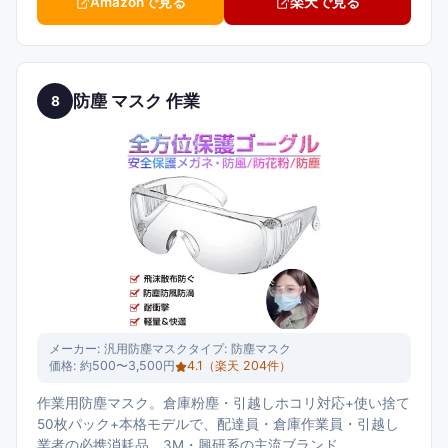
Amazonで見る
楽天で見る
防塵 マスク 作業
8
メーカー:
汎用防塵マスク
タイプ:
防塵マスク
価格:
約500〜3,500円
4.1
（楽天
204
件）
作業用防塵マスク。倉庫粉塵・引越しホコリ対応+使い捨て
50枚パック+本格モデルで、配達員・倉庫作業員・引越し
業者の必携消耗品。3M・興研系の主流ブランド。