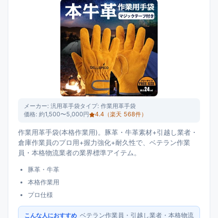
メーカー:
汎用革手袋
タイプ:
作業用革手袋
価格:
約1,500〜5,000円
4.4
（楽天
568
件）
作業用革手袋(本格作業用)。豚革・牛革素材+引越し業者・
倉庫作業員のプロ用+握力強化+耐久性で、ベテラン作業
員・本格物流業者の業界標準アイテム。
豚革・牛革
本格作業用
プロ仕様
ベテラン作業員・引越し業者・本格物流
こんな人におすすめ