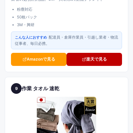
粉塵対応
50枚パック
3M・興研
配達員・倉庫作業員・引越し業者・物流
こんな人におすすめ
従事者、毎日必携。
Amazonで見る
楽天で見る
作業 タオル 速乾
9