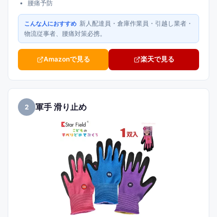
腰痛予防
新人配達員・倉庫作業員・引越し業者・
こんな人におすすめ
物流従事者、腰痛対策必携。
Amazonで見る
楽天で見る
軍手 滑り止め
2