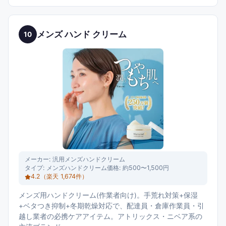
メンズ ハンド クリーム
10
メーカー:
汎用メンズハンドクリーム
タイプ:
メンズハンドクリーム
価格:
約500〜1,500円
4.2
（楽天
1,674
件）
メンズ用ハンドクリーム(作業者向け)。手荒れ対策+保湿
+ベタつき抑制+冬期乾燥対応で、配達員・倉庫作業員・引
越し業者の必携ケアアイテム。アトリックス・ニベア系の