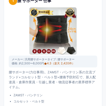
腰 サポーター 仕事
1
屋外作業対応の必携で、半袖・長袖の使い分けが業界標準。防水
カッパ・作業ベスト・着圧ソックス・防塵マスクは、配達員・倉
庫作業員の健康維持の主流装備。新人配達員・倉庫作業員から本
格物流業者までのモデルを500円〜10,000円の価格帯で整理しま
した。
メーカー:
汎用腰サポーター
タイプ:
腰サポーター
価格:
約2,500〜8,000円
4.3
（楽天
2,420
件）
腰サポーター(力仕事用)。ZAMST・バンテリン系の主流ブ
ランド+コルセット型・ベルト型+腰痛予防対応で、新人配
達員・倉庫作業員・引越し業者・物流従事者の業界標準ア
イテム。
ZAMST・バンテリン
コルセット・ベルト型