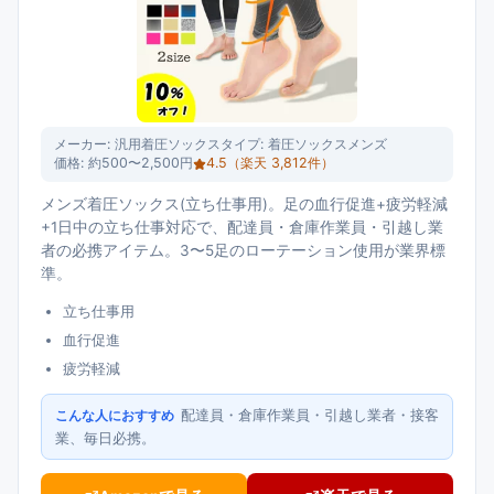
メーカー:
汎用着圧ソックス
タイプ:
着圧ソックスメンズ
価格:
約500〜2,500円
4.5
（楽天
3,812
件）
メンズ着圧ソックス(立ち仕事用)。足の血行促進+疲労軽減
+1日中の立ち仕事対応で、配達員・倉庫作業員・引越し業
者の必携アイテム。3〜5足のローテーション使用が業界標
準。
立ち仕事用
血行促進
疲労軽減
配達員・倉庫作業員・引越し業者・接客
こんな人におすすめ
業、毎日必携。