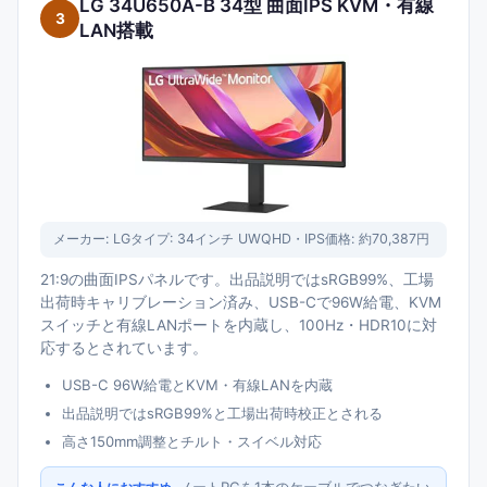
LG 34U650A-B 34型 曲面IPS KVM・有線
3
LAN搭載
メーカー:
LG
タイプ:
34インチ UWQHD・IPS
価格:
約70,387円
21:9の曲面IPSパネルです。出品説明ではsRGB99%、工場
出荷時キャリブレーション済み、USB-Cで96W給電、KVM
スイッチと有線LANポートを内蔵し、100Hz・HDR10に対
応するとされています。
USB-C 96W給電とKVM・有線LANを内蔵
出品説明ではsRGB99%と工場出荷時校正とされる
高さ150mm調整とチルト・スイベル対応