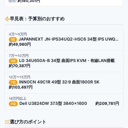
約180,301円
早見表：予算別のおすすめ
4万〜5万円
JAPANNEXT JN-IPS34UQ2-HSC6 34型 IPS UWQHD
1
位
約49,980円
7万〜10万円
LG 34U650A-B 34型 曲面IPS KVM・有線LAN搭載
3
位
約70,387円
10万〜15万円
INNOCN 49C1R 49型 32:9 曲面1800R 5K
7
位
約103,497円
18万円以上
Dell U3824DW 37.5型 3840×1600
約209,781円
4
位
選び方のポイント