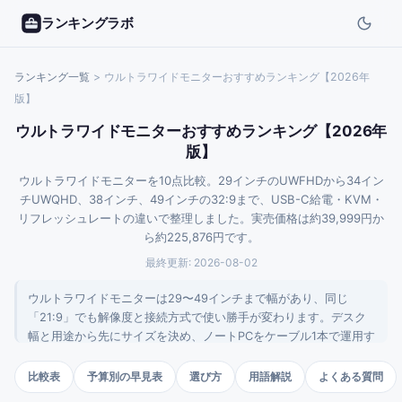
ランキングラボ
ランキング一覧
>
ウルトラワイドモニターおすすめランキング【2026年
版】
ウルトラワイドモニターおすすめランキング【2026年
版】
ウルトラワイドモニターを10点比較。29インチのUWFHDから34イン
チUWQHD、38インチ、49インチの32:9まで、USB-C給電・KVM・
リフレッシュレートの違いで整理しました。実売価格は約39,999円か
ら約225,876円です。
最終更新:
2026-08-02
ウルトラワイドモニターは29〜49インチまで幅があり、同じ
「21:9」でも解像度と接続方式で使い勝手が変わります。デスク
幅と用途から先にサイズを決め、ノートPCをケーブル1本で運用す
るならUSB-C給電とKVMの有無を確認するのが失敗しないコツで
す。実売4万円台から22万円台まで10点を比較しました。
比較表
予算別の早見表
選び方
用語解説
よくある質問