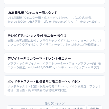
USB扇風機 PCモニター用スタンド
USB扇風機 PCモニター用・卓上モデルを比較。リズム公式 静音、
ilychee 10000mAh大容量、Life on Productsクリップ、M-Show 3D首振
りなど、設置方式と機能で選びやすく整理しました。
テレビドアホン カメラ付 モニター 後付け
玄関の来客対応に使うカメラ付きテレビドアホン・インターホンを、パ
ナソニックやアイホン、アイリスオーヤマ、SwitchBotなど10種紹介し
ます。工事不要のワイヤレスから電源直結式、スマホ連動、防水カメラ
まで、選ぶポイントをまとめました。
デザイナー向けカラーマネジメントモニター
グラフィックデザイナー・イラストレーター・フォトグラファー向けモ
ニターを厳選。AdobeRGB/DCI-P3カバー率・ハードウェアキャリブ対
応で比較。
ポッドキャスター・配信者向けモニターヘッドホン
ポッドキャスト・配信・収録用のモニターヘッドホンを厳選。フラット
特性・遮音性・長時間装着の疲労軽減で比較。
他のランキング
オーディオインターフェース
ラーメンスープ 小袋
扇風機