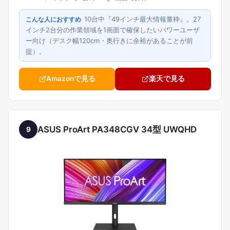
10台中『49インチ最大情報量枠』。27
こんな人におすすめ
インチ2台分の作業領域を1画面で確保したいパワーユーザ
ー向け（デスク幅120cm・奥行きに余裕があることが前
提）。
Amazonで見る
楽天で見る
ASUS ProArt PA348CGV 34型 UWQHD
9