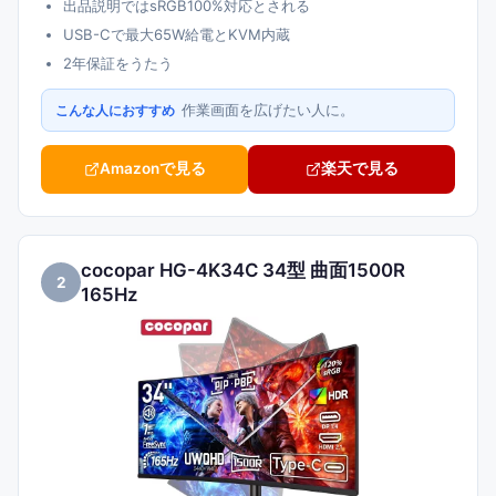
出品説明ではsRGB100%対応とされる
USB-Cで最大65W給電とKVM内蔵
2年保証をうたう
作業画面を広げたい人に。
こんな人におすすめ
Amazonで見る
楽天で見る
cocopar HG-4K34C 34型 曲面1500R
2
165Hz