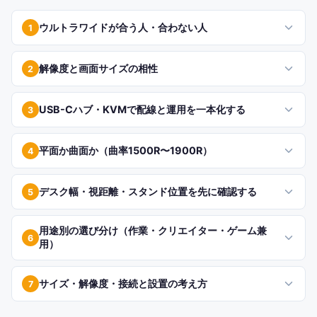
ウルトラワイドが合う人・合わない人
1
解像度と画面サイズの相性
2
USB-Cハブ・KVMで配線と運用を一本化する
3
平面か曲面か（曲率1500R〜1900R）
4
デスク幅・視距離・スタンド位置を先に確認する
5
用途別の選び分け（作業・クリエイター・ゲーム兼
6
用）
サイズ・解像度・接続と設置の考え方
7