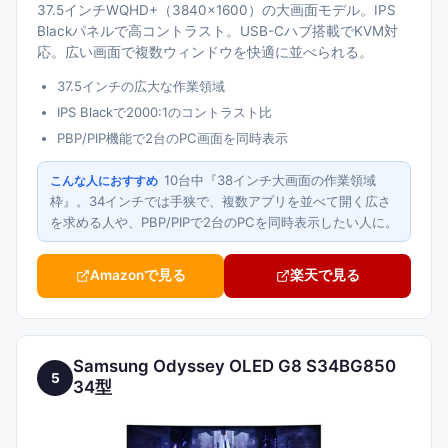
37.5インチWQHD+（3840×1600）の大画面モデル。IPS
Blackパネルで高コントラスト。USB-Cハブ搭載でKVM対
応。広い画面で複数ウィンドウを快適に並べられる。
37.5インチの広大な作業領域
IPS Blackで2000:1のコントラスト比
PBP/PIP機能で2台のPC画面を同時表示
10台中『38インチ大画面の作業領域
こんな人におすすめ
枠』。34インチでは手狭で、複数アプリを並べて開く広さ
を求める人や、PBP/PIPで2台のPCを同時表示したい人に。
Amazonで見る
楽天で見る
Samsung Odyssey OLED G8 S34BG850
5
34型