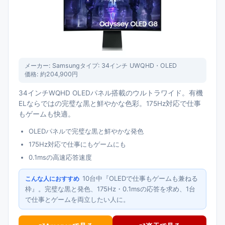
メーカー:
Samsung
タイプ:
34インチ UWQHD・OLED
価格:
約204,900円
34インチWQHD OLEDパネル搭載のウルトラワイド。有機
ELならではの完璧な黒と鮮やかな色彩。175Hz対応で仕事
もゲームも快適。
OLEDパネルで完璧な黒と鮮やかな発色
175Hz対応で仕事にもゲームにも
0.1msの高速応答速度
10台中『OLEDで仕事もゲームも兼ねる
こんな人におすすめ
枠』。完璧な黒と発色、175Hz・0.1msの応答を求め、1台
で仕事とゲームを両立したい人に。