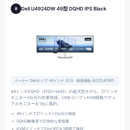
Dell U4924DW 49型 DQHD IPS Black
8
メーカー:
Dell
タイプ:
49インチ 32:9・曲面
価格:
約225,876円
49インチDQHD（5120×1440）の超大型モデル。27インチ
モニター2台分の作業領域。USB-Cハブ＋KVM搭載でデュ
アルモニターを1台に集約。
49インチで27インチ×2台分の画面
DQHD解像度で圧倒的な情報量
KVMスイッチで2台のPCを1画面で操作