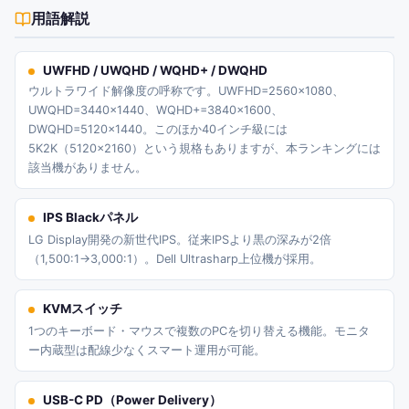
用語解説
UWFHD / UWQHD / WQHD+ / DWQHD
ウルトラワイド解像度の呼称です。UWFHD=2560×1080、
UWQHD=3440×1440、WQHD+=3840×1600、
DWQHD=5120×1440。このほか40インチ級には
5K2K（5120×2160）という規格もありますが、本ランキングには
該当機がありません。
IPS Blackパネル
LG Display開発の新世代IPS。従来IPSより黒の深みが2倍
（1,500:1→3,000:1）。Dell Ultrasharp上位機が採用。
KVMスイッチ
1つのキーボード・マウスで複数のPCを切り替える機能。モニタ
ー内蔵型は配線少なくスマート運用が可能。
USB-C PD（Power Delivery）