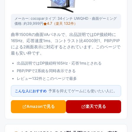
メーカー:
cocopar
タイプ:
34インチ UWQHD・曲面ゲーミング
価格:
約39,999円
4.7
（楽天
132
件）
曲率1500Rの曲面VAパネルで、出品説明ではDP接続時に
165Hz、応答速度1ms、コントラスト比4000対1、PBP/PIP
による2画面表示に対応するとされています。このページで
最も安い枠です。
出品説明ではDP接続時165Hz・応答1msとされる
PBP/PIPで2系統を同時表示できる
レビュー132件とこのページで最多
予算を抑えてゲームにも使いたい人に。
こんな人におすすめ
Amazonで見る
楽天で見る