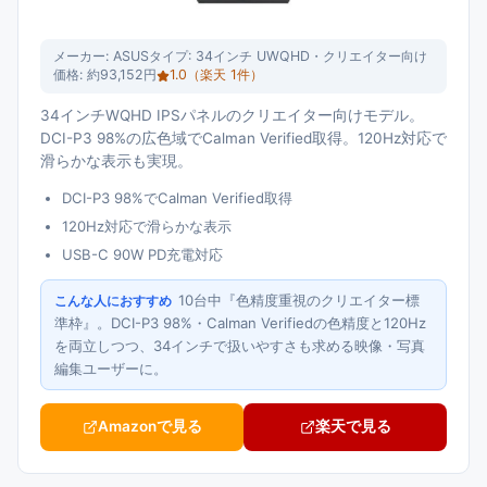
メーカー:
ASUS
タイプ:
34インチ UWQHD・クリエイター向け
価格:
約93,152円
1.0
（楽天
1
件）
34インチWQHD IPSパネルのクリエイター向けモデル。
DCI-P3 98%の広色域でCalman Verified取得。120Hz対応で
滑らかな表示も実現。
DCI-P3 98%でCalman Verified取得
120Hz対応で滑らかな表示
USB-C 90W PD充電対応
10台中『色精度重視のクリエイター標
こんな人におすすめ
準枠』。DCI-P3 98%・Calman Verifiedの色精度と120Hz
を両立しつつ、34インチで扱いやすさも求める映像・写真
編集ユーザーに。
Amazonで見る
楽天で見る