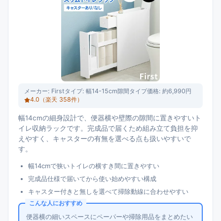
メーカー:
First
タイプ:
幅14-15cm隙間タイプ
価格:
約6,990円
4.0
（楽天
358
件）
幅14cmの細身設計で、便器横や壁際の隙間に置きやすいト
イレ収納ラックです。完成品で届くため組み立て負担を抑
えやすく、キャスターの有無を選べる点も扱いやすいで
す。
幅14cmで狭いトイレの横すき間に置きやすい
完成品仕様で届いてから使い始めやすい構成
キャスター付きと無しを選べて掃除動線に合わせやすい
こんな人におすすめ
便器横の細いスペースにペーパーや掃除用品をまとめたい