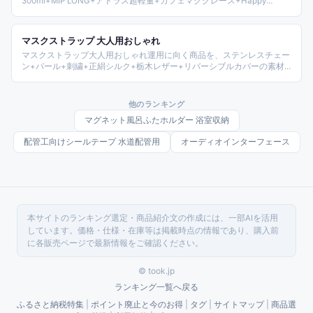
300ml+MIP LONG+アトラス超軽量+カフェマググレース+Happy
gift+ピーコック+タイガー MMP-W+サーモス JOJ+キャプテンスタッグ
HDの容量別+ブランド別で整理した2026年版ガイドとされる。
マスクストラップ 大人用おしゃれ
マスクストラップ大人用おしゃれ運用に向く商品を、ステンレスチェー
ン+パール+刺繍+正絹シルク+栃木レザー+リバーシブルカバーの素材
別+価格帯別で整理。マスクチェーン+マスクコード+マスク紐の3WAY
設計を比較する2026年版ガイドとされる。
他のランキング
マグネット風呂ふたホルダー 浴室収納
配管工向けシールテープ 水道配管用
オーディオインターフェース
本サイトのランキング選定・商品紹介文の作成には、一部AIを活用
しています。価格・仕様・在庫等は掲載時点の情報であり、購入前
に各販売ページで最新情報をご確認ください。
© took.jp
ランキング一覧へ戻る
ふるさと納税特集
|
ポイント廃止と今のお得
|
タグ
|
サイトマップ
|
商品選