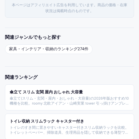
本ページはアフィリエイト広告を利用しています。商品の価格・在庫
状況は掲載時点のものです。
関連ジャンルでもっと探す
家具・インテリア・収納
のランキング
274
件
関連ランキング
傘立て スリム 玄関 屋内 おしゃれ 大容量
傘立て(スリム・玄関・屋内・おしゃれ・大容量)の2026年版おすすめ10
機種を比較。roomy 北欧アイアン・山崎実業 tower 引っ掛けアンブレ
ラ・Vidas 10本収納・タンスのゲン信楽焼陶器・FIVE HUNDRED
WORKS.・MARUSYOU スクエア・八番屋業務用・山崎smartマグネット
など、スリム/マグネット/陶器/業務用大容量タイプを横断選定した。
トイレ収納 スリムラック キャスター付き
トイレのすき間に置きやすいキャスター付きスリム収納ラックを比較。
トイレットペーパー、掃除道具、生理用品を隠して収納できる薄型ワゴ
ンや扉付きラックを中心に選びました。