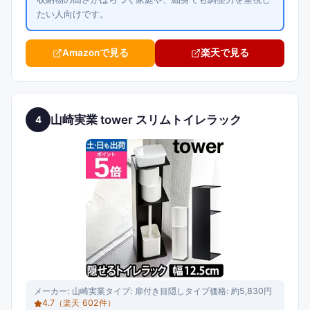
たい人向けです。
Amazonで見る
楽天で見る
山崎実業 tower スリムトイレラック
4
メーカー:
山崎実業
タイプ:
扉付き目隠しタイプ
価格:
約5,830円
4.7
（楽天
602
件）