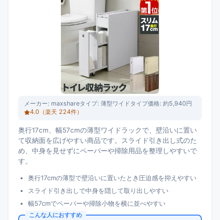
メーカー:
maxshare
タイプ:
薄型ワイドタイプ
価格:
約5,940円
4.0
（楽天
224
件）
奥行17cm、幅57cmの薄型ワイドラックで、壁沿いに置い
て収納面を広げやすい商品です。スライド引き出し式のた
め、中身を見せずにペーパーや掃除用品を整理しやすいで
す。
奥行17cmの薄型で壁沿いに置いたとき圧迫感を抑えやすい
スライド引き出しで中身を隠して取り出しやすい
幅57cmでペーパーや掃除小物を横に並べやすい
こんな人におすすめ