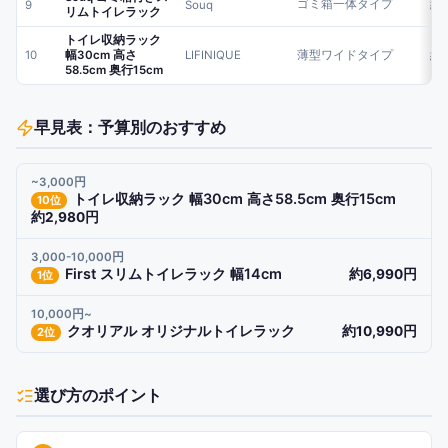
ゴミ箱一体タイプ
約7
9
Souq
リムトイレラック
トイレ収納ラック
10
幅30cm 高さ
LIFINIQUE
薄型ワイドタイプ
約2
58.5cm 奥行15cm
早見表：予算別のおすすめ
~3,000円
トイレ収納ラック 幅30cm 高さ58.5cm 奥行15cm
10
位
約2,980円
3,000-10,000円
First スリムトイレラック 幅14cm
約6,990円
1
位
10,000円~
クオリアル オリジナルトイレラック
約10,990円
2
位
選び方のポイント