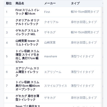
順位
商品名
メーカー
タイプ
価
First スリムトイレ
幅14-15cm隙間タイプ
約6
1
First
ラック 幅14cm
クオリアル オリジ
クオリアル
扉付き目隠しタイプ
約1
2
ナルトイレラック
ゲキカグ スリムト
ゲキカグ
幅14-15cm隙間タイプ
約1
3
イレラック M/L
山崎実業 tower ス
山崎実業
扉付き目隠しタイプ
約5
4
リムトイレラック
トイレ収納 スリム
薄型 スライド引き
5
maxshare
薄型ワイドタイプ
約5
出し 奥行17cm 幅
57cm
エアリゾーム スリ
6
ム薄型トイレラッ
エアリゾーム
薄型ワイドタイプ
約6
ク
トイレ収納 スリム
7
奥行15cm 幅60cm
スマイルプライス
薄型ワイドタイプ
約3
オープンラック
ゲキカグ 扉付き薄
ゲキカグ
扉付き目隠しタイプ
約9
8
型トイレラック
Souq ゴミ箱付きス