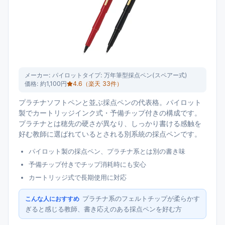
メーカー:
パイロット
タイプ:
万年筆型採点ペン(スペアー式)
価格:
約1,100円
4.6
（楽天
33
件）
プラチナソフトペンと並ぶ採点ペンの代表格。パイロット
製でカートリッジインク式・予備チップ付きの構成です。
プラチナとは穂先の硬さが異なり、しっかり書ける感触を
好む教師に選ばれているとされる別系統の採点ペンです。
パイロット製の採点ペン、プラチナ系とは別の書き味
予備チップ付きでチップ消耗時にも安心
カートリッジ式で長期使用に対応
プラチナ系のフェルトチップが柔らかす
こんな人におすすめ
ぎると感じる教師、書き応えのある採点ペンを好む方