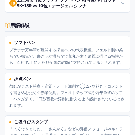
10
SK-1SR vs 10位エナージェル クレナ
用語解説
ソフトペン
プラチナ万年筆が展開する採点ペンの代表機種。フェルト製の柔
らかい穂先で、書き味が滑らかで花丸が太く綺麗に描ける特性か
ら、40年以上にわたり全国の教師に支持されているとされます。
採点ペン
教師がテスト答案・宿題・ノート添削で◯△×や花丸・コメント
を書き込むための赤筆記具。フェルトチップ式や万年筆式のソフ
トペンが多く、1日数百枚の添削に耐えるよう設計されているとさ
れます。
ごほうびスタンプ
「よくできました」「さんかく」などの評価メッセージやキャラ