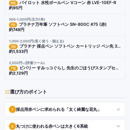
パイロット 水性ボールペン Vコーン 赤 LVE-10EF-R
6
位
約95円
500-1,000円(主力1本)
プラチナ万年筆 ソフトペン SN-800C #75 (赤)
1
位
約748円
1,000-2,000円(長く使う・揃える)
プラチナ 採点ペン ソフトペン カートリッジ ペン先 3点フルセット
3
位
約1,533円
2,000円~(評価ツール)
ビバリー すみっコぐらし 先生のごほうびスタンプセット
7
位
約2,129円
選び方のポイント
採点用赤ペンに求められる「太く綺麗な花丸」
1
丸つけに使われる赤ペンは大きく6系統
2