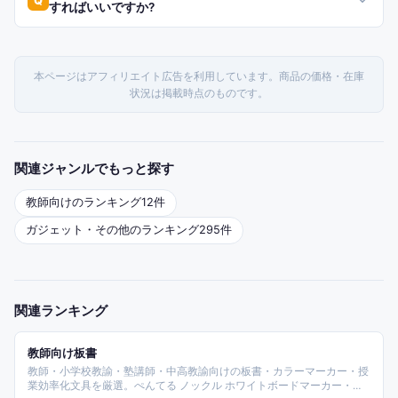
Q
すればいいですか?
本ページはアフィリエイト広告を利用しています。商品の価格・在庫
状況は掲載時点のものです。
関連ジャンルでもっと探す
教師
向けのランキング
12
件
ガジェット・その他
のランキング
295
件
関連ランキング
教師向け板書
教師・小学校教諭・塾講師・中高教諭向けの板書・カラーマーカー・授
業効率化文具を厳選。ぺんてる ノックル ホワイトボードマーカー・パ