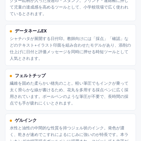
クター絵柄が入った浸透印・スタンプ。プリント・連絡帳に押し
て児童の達成感を高めるツールとして、小学校現場で広く使われ
ているとされます。
データネームEX
シャチハタが展開する日付印。教師向けには「採点」「確認」な
どのテキスト+イラスト印面を組み合わせたモデルがあり、添削の
仕上げに日付と評価メッセージを同時に押せる時短ツールとして
人気とされます。
フェルトチップ
繊維を固めた柔らかい穂先のこと。軽い筆圧でもインクが乗って
太く滑らかな線が書けるため、花丸を多用する採点ペンに広く採
用されています。ボールペンのような筆圧が不要で、長時間の採
点でも手が疲れにくいとされます。
ゲルインク
水性と油性の中間的な性質を持つジェル状のインク。発色が濃
く、乾きが速めでこすれによるにじみに強いのが特長です。本ラ