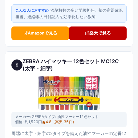
添削枚数の多い学級担任、塾の宿題確認
こんな人におすすめ
担当、連絡帳の日付記入を効率化したい教師
Amazonで見る
楽天で見る
ZEBRA ハイマッキー 12色セット MC12C
9
(太字・細字)
メーカー:
ZEBRA
タイプ:
油性マーカー12色セット
価格:
約1,520円
4.8
（楽天
35
件）
両端に太字・細字の2タイプを備えた油性マーカーの定番12