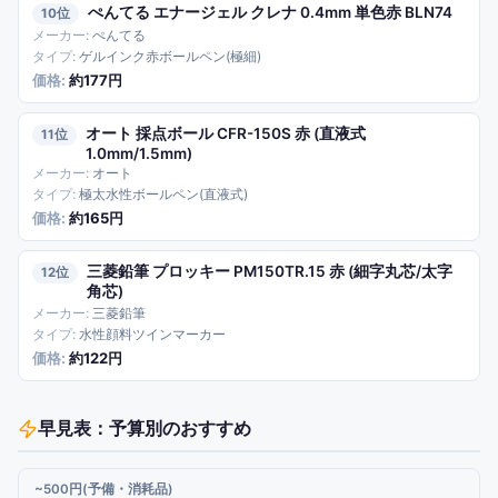
ぺんてる エナージェル クレナ 0.4mm 単色赤 BLN74
10
ぺんてる
ゲルインク赤ボールペン(極細)
約177円
オート 採点ボール CFR-150S 赤 (直液式
11
1.0mm/1.5mm)
オート
極太水性ボールペン(直液式)
約165円
三菱鉛筆 プロッキー PM150TR.15 赤 (細字丸芯/太字
12
角芯)
三菱鉛筆
水性顔料ツインマーカー
約122円
早見表：予算別のおすすめ
~500円(予備・消耗品)