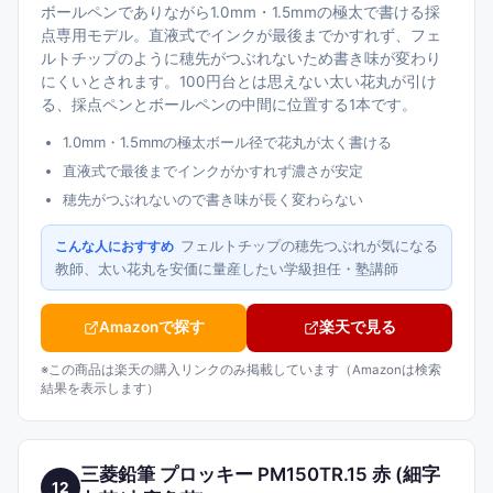
ボールペンでありながら1.0mm・1.5mmの極太で書ける採
点専用モデル。直液式でインクが最後までかすれず、フェ
ルトチップのように穂先がつぶれないため書き味が変わり
にくいとされます。100円台とは思えない太い花丸が引け
る、採点ペンとボールペンの中間に位置する1本です。
1.0mm・1.5mmの極太ボール径で花丸が太く書ける
直液式で最後までインクがかすれず濃さが安定
穂先がつぶれないので書き味が長く変わらない
フェルトチップの穂先つぶれが気になる
こんな人におすすめ
教師、太い花丸を安価に量産したい学級担任・塾講師
Amazonで探す
楽天で見る
※この商品は楽天の購入リンクのみ掲載しています（Amazonは検索
結果を表示します）
三菱鉛筆 プロッキー PM150TR.15 赤 (細字
12