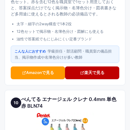
色セット。赤を含む12色を職員室で1セット用意しておく
と、答案採点だけでなく掲示物・名簿色分け・図表書きな
ど多用途に使えるとされる教師の必須備品です。
太字・細字の2way構造で1本2役
12色セットで掲示物・名簿色分け・図解にも使える
油性で答案紙でもにじみにくい定番ブランド
学級担任・部活顧問・職員室の備品担
こんな人におすすめ
当、掲示物作成や名簿色分けが多い教師
Amazonで見る
楽天で見る
ぺんてる エナージェル クレナ 0.4mm 単色
10
赤 BLN74