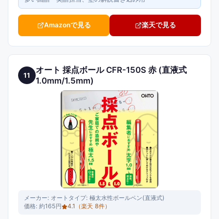
Amazonで見る
楽天で見る
オート 採点ボール CFR-150S 赤 (直液式
11
1.0mm/1.5mm)
メーカー:
オート
タイプ:
極太水性ボールペン(直液式)
価格:
約165円
4.1
（楽天
8
件）