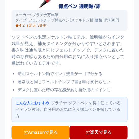
メーカー:
プラチナ万年筆
タイプ:
フェルトチップ採点ペン(スケルトン軸)
価格:
約786円
4.2
（楽天
38
件）
ソフトペンの限定スケルトン軸モデル。透明軸からインク
残量が見え、補充タイミングが分かりやすいとされます。
書き味は通常版と同じフェルトチップで、デスクに置いた
時の存在感もあるため自分用のお気に入り採点ペンとして
選ばれているモデルです。
透明スケルトン軸でインク残量が一目で分かる
通常版と同じフェルトチップで書き味は変わらない
デスクに置いた時の存在感があり自分用のメインに
プラチナ ソフトペンを長く使っている
こんな人におすすめ
ベテラン教師、自分用のお気に入り採点ペンを探している
方
Amazonで見る
楽天で見る