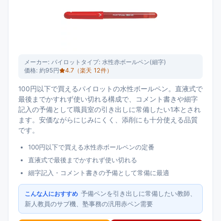
メーカー:
パイロット
タイプ:
水性赤ボールペン(細字)
価格:
約95円
4.7
（楽天
12
件）
100円以下で買えるパイロットの水性ボールペン。直液式で
最後までかすれず使い切れる構成で、コメント書きや細字
記入の予備として職員室の引き出しに常備したい1本とされ
ます。安価ながらにじみにくく、添削にも十分使える品質
です。
100円以下で買える水性赤ボールペンの定番
直液式で最後までかすれず使い切れる
細字記入・コメント書きの予備として常備に最適
予備ペンを引き出しに常備したい教師、
こんな人におすすめ
新人教員のサブ機、塾事務の汎用赤ペン需要