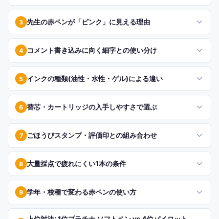
先生の赤ペンが「ピンク」に見える理由
3
コメント書き込みに向く細字との使い分け
4
インクの種類(油性・水性・ゲル)による違い
5
替芯・カートリッジの入手しやすさで選ぶ
6
ごほうびスタンプ・評価印との組み合わせ
7
大量採点で疲れにくい1本の条件
8
学年・校種で変わる赤ペンの使い方
9
上位対決: 1位プラチナ ソフトペン vs 4位パイロット