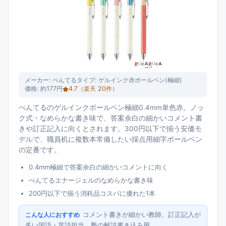
メーカー:
ぺんてる
タイプ:
ゲルインク赤ボールペン(極細)
価格:
約177円
4.7
（楽天
20
件）
ぺんてるのゲルインクボールペン極細0.4mm単色赤。ノッ
ク式・なめらかな書き味で、答案余白の細かいコメント書
きや訂正記入に向くとされます。300円以下で揃う安価モ
デルで、職員机に複数本常備したい採点用細字ボールペン
の定番です。
0.4mm極細で答案余白の細かいコメントに向く
ぺんてるエナージェルのなめらかな書き味
200円以下で揃う消耗品コスパに優れた1本
コメント書きが細かい教師、訂正記入が
こんな人におすすめ
多い国語・英語担当、塾の解説書き込み用