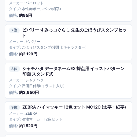
パイロット
水性赤ボールペン(細字)
約95円
ビバリー すみっコぐらし 先生のごほうびスタンプセッ
7
ト
ビバリー
ごほうびスタンプ(浸透印キャラクター)
約2,129円
シャチハタ データネームEX 採点用 イラストパターン
8
印面 スタンド式
シャチハタ
評価日付印(イラスト入り)
約3,950円
ZEBRA ハイマッキー 12色セット MC12C (太字・細字)
9
ZEBRA
油性マーカー12色セット
約1,520円