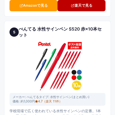
Amazonで見る
楽天で見る
ぺんてる 水性サインペン S520 赤×10本セ
5
ット
メーカー:
ぺんてる
タイプ:
水性サインペン(まとめ買い)
価格:
約1,000円
4.7
（楽天
11
件）
学校現場で広く使われている水性サインペンの定番。1本