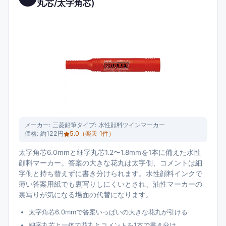
丸芯/太字角芯)
メーカー:
三菱鉛筆
タイプ:
水性顔料ツインマーカー
価格:
約122円
5.0
（楽天
1
件）
太字角芯6.0mmと細字丸芯1.2〜1.8mmを1本に備えた水性
顔料マーカー。答案の大きな花丸は太字側、コメントは細
字側と持ち替えずに書き分けられます。水性顔料インクで
薄い答案用紙でも裏写りしにくいとされ、油性マーカーの
裏写りが気になる場面の代替になります。
太字角芯6.0mmで答案いっぱいの大きな花丸が引ける
細字丸芯と一体で花丸とコメントを1本で書き分け