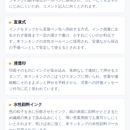
ンキングの細字採点ボールペンに採用され、コピーしても文字が
にじみにくいため、コメント記入に向くとされます。
直液式
インクをタンクから直接ペン先へ供給する方式。インク残量に左
右されず最後まで一定の濃さで書け、かすれにくいのが利点で
す。本ランキングの水性ボールペンに採用され、安価ながら採点
の予備ペンとして安定して使えるとされます。
浸透印
印面そのものにインクが染み込み、朱肉なしで連続して押せるス
タンプ。本ランキングのごほうびスタンプに用いられ、答案や連
絡帳にそのままポンと押せる手軽さから、児童への評価メッセー
ジ付与に広く使われています。
水性顔料インク
色の粒子を水に分散させたインク。紙の表面に顔料がとどまるた
め繊維の奥まで染み込みにくく、薄い答案用紙でも裏写りしにく
いとされます。乾けば水に強く、本ランキングの水性顔料マーカ
ーに採用されています。