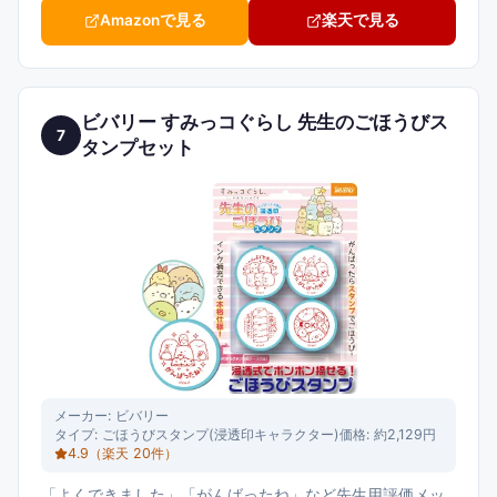
Amazonで見る
楽天で見る
ビバリー すみっコぐらし 先生のごほうびス
7
タンプセット
メーカー:
ビバリー
タイプ:
ごほうびスタンプ(浸透印キャラクター)
価格:
約2,129円
4.9
（楽天
20
件）
「よくできました」「がんばったね」など先生用評価メッ