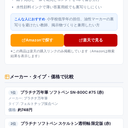
水性顔料インクで薄い答案用紙でも裏写りしにくい
小学校低学年の担任、油性マーカーの裏
こんな人におすすめ
写りを避けたい教師、掲示物づくりと兼用したい方
Amazonで探す
楽天で見る
※この商品は楽天の購入リンクのみ掲載しています（Amazonは検索
結果を表示します）
メーカー・タイプ・価格
で比較
プラチナ万年筆 ソフトペン SN-800C #75 (赤)
1
プラチナ万年筆
フェルトチップ採点ペン
約748円
プラチナ ソフトペン スケルトン透明軸 限定版 (赤)
2