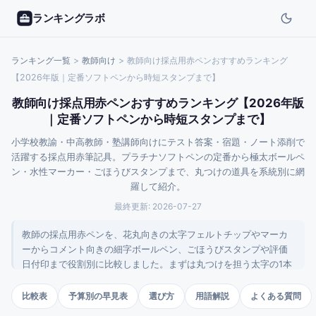
ランキングラボ
ランキング一覧
>
教師
向け
>
教師向け採点用赤ペンおすすめランキング
【2026年版｜定番ソフトペンから時短スタンプまで】
教師向け採点用赤ペンおすすめランキング【2026年版
｜定番ソフトペンから時短スタンプまで】
小学校教諭・中高教師・塾講師向けにテスト答案・宿題・ノート添削で
活躍する採点用赤筆記具。プラチナソフトペンの定番から極太ボールペ
ン・水性マーカー・ごほうびスタンプまで、丸つけの道具を系統別に網
羅して紹介。
最終更新:
2026-07-27
教師の採点用赤ペンを、花丸向きの太字フェルトチップやマーカ
ーからコメント向きの細字ボールペン、ごほうびスタンプや評価
日付印まで役割別に比較しました。まずは丸つけを担う太字の1本
を主力に選び、細かいコメント用の細字を足すのが失敗しにくい
選び方です。「先生の赤ペンはなぜピンクに見えるのか」「どこ
比較表
予算別の早見表
選び方
用語解説
よくある質問
で売っているのか」といったよくある疑問も下のQ&Aでまとめて