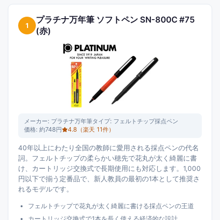
います。
プラチナ万年筆 ソフトペン SN-800C #75
1
(赤)
メーカー:
プラチナ万年筆
タイプ:
フェルトチップ採点ペン
価格:
約748円
4.8
（楽天
11
件）
40年以上にわたり全国の教師に愛用される採点ペンの代名
詞。フェルトチップの柔らかい穂先で花丸が太く綺麗に書
け、カートリッジ交換式で長期使用にも対応します。1,000
円以下で揃う定番品で、新人教員の最初の1本として推奨さ
れるモデルです。
フェルトチップで花丸が太く綺麗に書ける採点ペンの王道
カートリッジ交換式で1本を長く使える経済的な設計