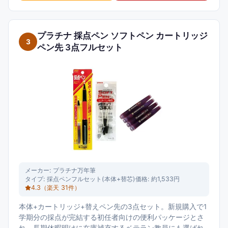
プラチナ 採点ペン ソフトペン カートリッジ
3
ペン先 3点フルセット
メーカー:
プラチナ万年筆
タイプ:
採点ペンフルセット(本体+替芯)
価格:
約1,533円
4.3
（楽天
31
件）
本体+カートリッジ+替えペン先の3点セット。新規購入で1
学期分の採点が完結する初任者向けの便利パッケージとさ
れ、長期休暇明けに在庫補充するベテラン教員にも選ばれ