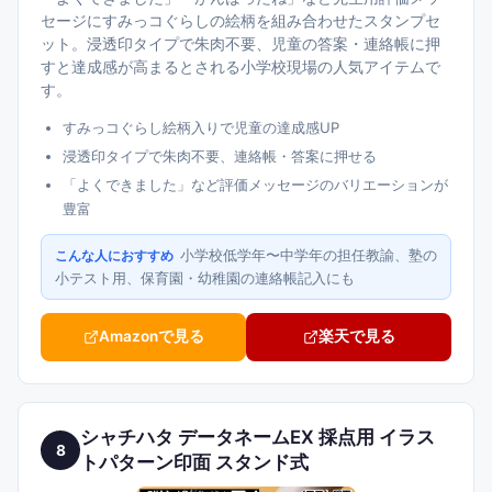
セージにすみっコぐらしの絵柄を組み合わせたスタンプセ
ット。浸透印タイプで朱肉不要、児童の答案・連絡帳に押
すと達成感が高まるとされる小学校現場の人気アイテムで
す。
すみっコぐらし絵柄入りで児童の達成感UP
浸透印タイプで朱肉不要、連絡帳・答案に押せる
「よくできました」など評価メッセージのバリエーションが
豊富
小学校低学年〜中学年の担任教諭、塾の
こんな人におすすめ
小テスト用、保育園・幼稚園の連絡帳記入にも
Amazonで見る
楽天で見る
シャチハタ データネームEX 採点用 イラス
8
トパターン印面 スタンド式