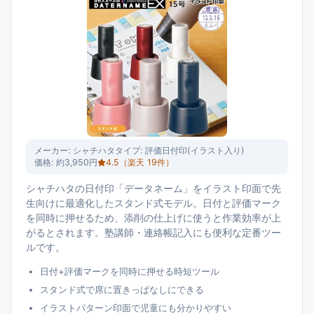
メーカー:
シャチハタ
タイプ:
評価日付印(イラスト入り)
価格:
約3,950円
4.5
（楽天
19
件）
シャチハタの日付印「データネーム」をイラスト印面で先
生向けに最適化したスタンド式モデル。日付と評価マーク
を同時に押せるため、添削の仕上げに使うと作業効率が上
がるとされます。塾講師・連絡帳記入にも便利な定番ツー
ルです。
日付+評価マークを同時に押せる時短ツール
スタンド式で席に置きっぱなしにできる
イラストパターン印面で児童にも分かりやすい