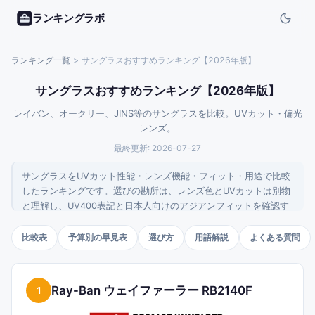
ランキングラボ
ランキング一覧
>
サングラスおすすめランキング【2026年版】
サングラスおすすめランキング【2026年版】
レイバン、オークリー、JINS等のサングラスを比較。UVカット・偏光
レンズ。
最終更新:
2026-07-27
サングラスをUVカット性能・レンズ機能・フィット・用途で比較
したランキングです。選びの勘所は、レンズ色とUVカットは別物
と理解し、UV400表記と日本人向けのアジアンフィットを確認す
ること。定番ブランドから度付き2WAY、スマートサングラスまで
用途別に10本を整理しました。
比較表
予算別の早見表
選び方
用語解説
よくある質問
Ray-Ban ウェイファーラー RB2140F
1