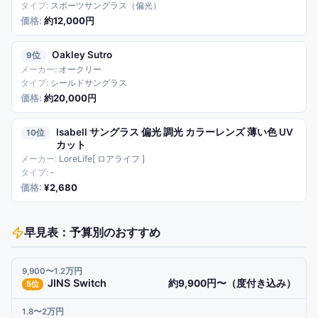
スポーツサングラス（偏光）
約12,000円
Oakley Sutro
9
オークリー
シールドサングラス
約20,000円
Isabell サングラス 偏光 調光 カラーレンズ 薄い色 UV
10
カット
LoreLife[ ロアライフ ]
-
¥2,680
早見表：予算別のおすすめ
9,900〜1.2万円
JINS Switch
約9,900円〜（度付き込み）
5
位
1.8〜2万円