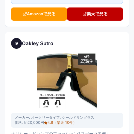
Amazonで見る
楽天で見る
Oakley Sutro
9
メーカー:
オークリー
タイプ:
シールドサングラス
価格:
約20,000円
4.8
（楽天
10
件）
大型シールドレンズのファッション&スポーツモデル。