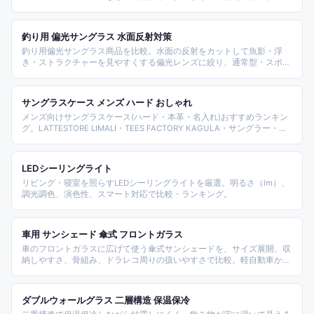
ト・IKEA・無印良品など多様な選択肢を、用途・素材・予算で比較・ラ
ンキング。
釣り用 偏光サングラス 水面反射対策
釣り用偏光サングラス商品を比較。水面の反射をカットして魚影・浮
き・ストラクチャーを見やすくする偏光レンズに絞り、通常型・スポー
ツ交換レンズ・オーバーグラス・クリップオン・鯖江ネオコントラスト
までタイプ別に整理しました。海釣り・川釣り・ボートゲームから運転
兼用まで選びやすい構成です。
サングラスケース メンズ ハード おしゃれ
メンズ向けサングラスケース(ハード・本革・名入れ)おすすめランキン
グ。LATTESTORE LIMALI・TEES FACTORY KAGULA・サングラー・フ
リースピリッツ・Direct Glass Labo・ミディ・Plus Nao・All Right
Leather・リーコレ・アリスの商品を、タイプ(ハード/革)・素材・価格
帯で比較します。
LEDシーリングライト
リビング・寝室を照らすLEDシーリングライトを厳選。明るさ（lm）、
調光調色、演色性、スマート対応で比較・ランキング。
車用 サンシェード 傘式 フロントガラス
車のフロントガラスに広げて使う傘式サンシェードを、サイズ展開、収
納しやすさ、骨組み、ドラレコ周りの扱いやすさで比較。軽自動車から
ミニバンまで、夏の駐車時に扱いやすい商品を選びます。
ダブルウォールグラス 二層構造 保温保冷