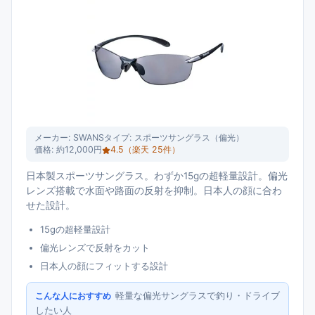
メーカー:
SWANS
タイプ:
スポーツサングラス（偏光）
価格:
約12,000円
4.5
（楽天
25
件）
日本製スポーツサングラス。わずか15gの超軽量設計。偏光
レンズ搭載で水面や路面の反射を抑制。日本人の顔に合わ
せた設計。
15gの超軽量設計
偏光レンズで反射をカット
日本人の顔にフィットする設計
軽量な偏光サングラスで釣り・ドライブ
こんな人におすすめ
したい人