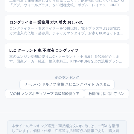
二重構造で保温保冷しながら結露しにくく、飲み物が宙に浮いて見える
「ダブルウォールグラス」を10機種比較。ボダム・レイエス・KINTO・
ブルーボトルコーヒー・DEAN&DELUCA・ポケトル・名入れW動物・冷
却ジェル入りまで網羅した2026年版。
ロングライター 業務用 ガス 着火 おしゃれ
ロングライター・着火ライターを10機比較。電子プラズマUSB充電式、
ガス注入式仏壇・墓参用、チャッカマンタイプ、お参りBOXセットまで
タイプ別に紹介。
LLC クーラント 車 不凍液 ロングライフ
車のエンジン冷却に使うLLC・クーラント（不凍液）を10種紹介しま
す。国産メーカー純正、輸入車純正、KYKやKUREなどの汎用ブラン
ド、高性能タイプなど、色や規格、用途で選ぶポイントもまとめまし
た。
他のランキング
リールハンドルノブ 交換 スピニング ベイト カスタム
父の日 メンズボディソープ 高級加齢臭ケア
教師向け採点用赤ペン
本サイトのランキング選定・商品紹介文の作成には、一部AIを活用
しています。価格・仕様・在庫等は掲載時点の情報であり、購入前