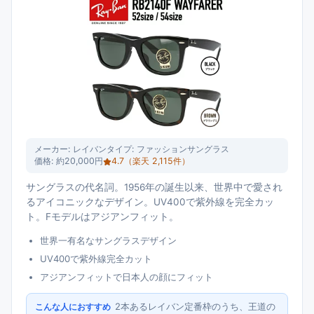
メーカー:
レイバン
タイプ:
ファッションサングラス
価格:
約20,000円
4.7
（楽天
2,115
件）
サングラスの代名詞。1956年の誕生以来、世界中で愛され
るアイコニックなデザイン。UV400で紫外線を完全カッ
ト。Fモデルはアジアンフィット。
世界一有名なサングラスデザイン
UV400で紫外線完全カット
アジアンフィットで日本人の顔にフィット
2本あるレイバン定番枠のうち、王道の
こんな人におすすめ