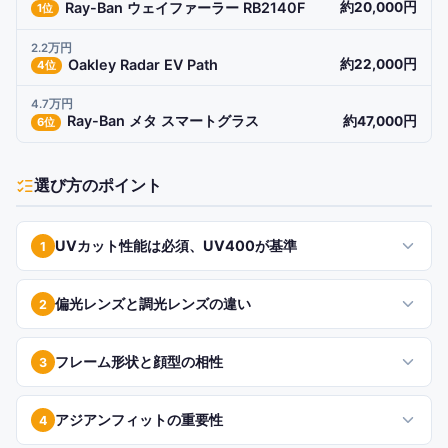
Ray-Ban ウェイファーラー RB2140F
約20,000円
1
位
2.2万円
Oakley Radar EV Path
約22,000円
4
位
4.7万円
Ray-Ban メタ スマートグラス
約47,000円
6
位
選び方のポイント
UVカット性能は必須、UV400が基準
1
偏光レンズと調光レンズの違い
2
フレーム形状と顔型の相性
3
アジアンフィットの重要性
4