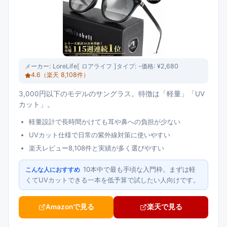
メーカー:
LoreLife[ ロアライフ ]
タイプ:
-
価格:
¥2,680
4.6
（楽天
8,108
件）
3,000円以下のモデルのサングラス。特徴は「軽量」「UV
カット」。
軽量設計で長時間かけても耳や鼻への負担が少ない
UVカット仕様で日常の紫外線対策に使いやすい
楽天レビュー8,108件と実績が多く選びやすい
10本中で最も手頃な入門枠。まずは軽
こんな人におすすめ
くてUVカットできる一本を低予算で試したい人向けです。
Amazonで見る
楽天で見る