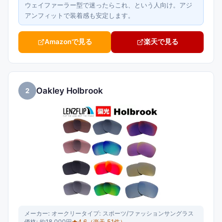
ウェイファーラー型で迷ったらこれ、という人向け。アジ
アンフィットで装着感も安定します。
Amazonで見る
楽天で見る
Oakley Holbrook
2
メーカー:
オークリー
タイプ:
スポーツ/ファッションサングラス
価格:
約18,000円
4.6
（楽天
51
件）