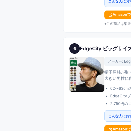
こんな人にお
Amazon
※この商品は楽天
EdgeCity ビッグサ
6
メーカー:
Edg
帽子屋峠が取り
大きい男性に
62〜63
EdgeCi
2,750
こんな人にお
Amazon