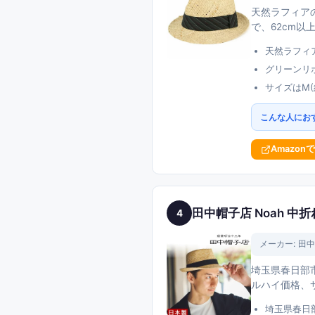
天然ラフィアの
で、62cm
天然ラフィ
グリーンリ
サイズはM(約
こんな人にお
Amazon
田中帽子店 Noah 中
4
メーカー:
田中
埼玉県春日部
ルハイ価格、
埼玉県春日