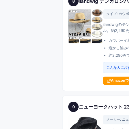
ilandwig テンガロ
8
タイプ:
カウボ
ilandwi
ル。約2,2
カウボーイ
透かし編み
約2,29
こんな人にお
Amazon
ニューヨークハット 23
9
メーカー:
ニュ