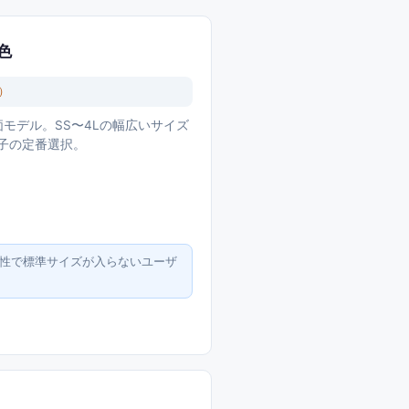
0色
）
価モデル。SS〜4Lの幅広いサイズ
子の定番選択。
男性で標準サイズが入らないユーザ