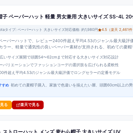
ら帽子 ペーパーハット 軽量 男女兼用 大きいサイズ SS-4L 2
ota
タイプ:
ペーパーハット 大きいサイズ対応
価格:
約1,980円
4.5
（楽天
2,461
件
代表ペーパーハットで、レビュー2400件超え平均4.53のジャンル最大級評
のカラー、軽量で通気性の良いペーパー素材が支持される、初めての夏帽
幅広いサイズ展開で頭囲54〜62cmまで対応する大きいサイズ対応設計
ラーバリエーションでファッションコーデの選択肢を広げられる柔軟性
400件超え平均4.53のジャンル最大級評価でロングセラーの定番モデル
初めての夏帽子購入、家族で色違いを揃えたい層、頭囲60cm以上の
すすめ
で見る
楽天で見る
ハット ストローハット メンズ 麦わら帽子 大きいサイズ UV