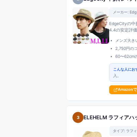
メーカー:
Edg
EdgeCit
4.4の安定評
メンズ大きい
2,750
60〜62
こんな人にお
入。
Amazon
ELEHELM ラフィア
3
タイプ:
ラフィ