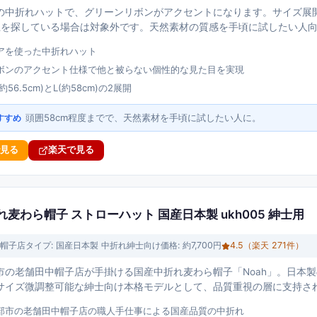
中折れハットで、グリーンリボンがアクセントになります。サイズ展開はM(約
以上を探している場合は対象外です。天然素材の質感を手頃に試したい人
アを使った中折れハット
ボンのアクセント仕様で他と被らない個性的な見た目を実現
56.5cm)とL(約58cm)の2展開
頭囲58cm程度までで、天然素材を手頃に試したい人に。
すすめ
で見る
楽天で見る
折れ麦わら帽子 ストローハット 国産日本製 ukh005 紳士用
帽子店
タイプ:
国産日本製 中折れ紳士向け
価格:
約7,700円
4.5
（楽天
271
件）
市の老舗田中帽子店が手掛ける国産中折れ麦わら帽子「Noah」。日本製の
サイズ微調整可能な紳士向け本格モデルとして、品質重視の層に支持さ
部市の老舗田中帽子店の職人手仕事による国産品質の中折れ