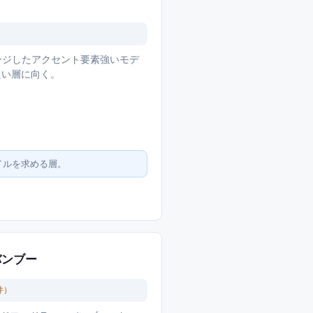
レンジしたアクセント要素強いモデ
たい層に向く。
イルを求める層。
バンブー
件）