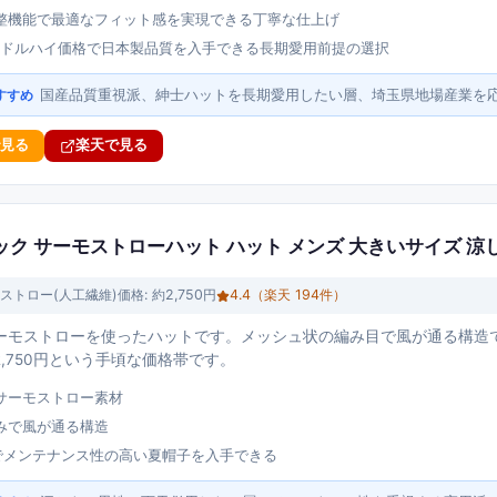
整機能で最適なフィット感を実現できる丁寧な仕上げ
円のミドルハイ価格で日本製品質を入手できる長期愛用前提の選択
国産品質重視派、紳士ハットを長期愛用したい層、埼玉県地場産業を
すすめ
で見る
楽天で見る
ーシック サーモストローハット ハット メンズ 大きいサイズ 涼
ストロー(人工繊維)
価格:
約2,750円
4.4
（楽天
194
件）
ーモストローを使ったハットです。メッシュ状の編み目で風が通る構造
,750円という手頃な価格帯です。
サーモストロー素材
みで風が通る構造
0円でメンテナンス性の高い夏帽子を入手できる