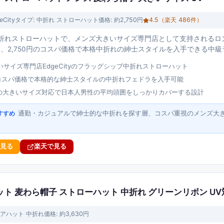
eCity
タイプ:
中折れ ストローハット
価格:
約2,750円
4.5
（楽天
486
件）
yの中折れストローハットで、メンズ大きいサイズ専門店として支持されるロ
価、2,750円のコスパ価格で本格中折れの紳士スタイルを入手できる中
サイズ専門店EdgeCityのフラッグシップ中折れストローハット
円のコスパ価格で本格的な紳士スタイルの中折れフェドラを入手可能
cmの大きいサイズ対応で日本人男性の平均頭囲をしっかりカバーする設計
通勤・カジュアルで紳士的な中折れを探す層、コスパ重視のメンズ大
すすめ
で見る
楽天で見る
ハット 麦わら帽子 ストローハット 中折れ グリーンリボン U
アハット 中折れ
価格:
約3,630円