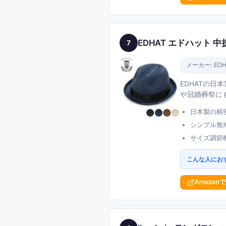
EDHAT エドハット
7
メーカー:
EDH
EDHATの日
や冠婚葬祭に
日本製の精
シンプル無
サイズ調節
こんな人にお
Amazon