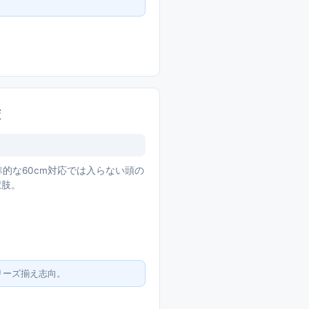
。
策
標準的な60cm対応では入らない頭の
択肢。
シリーズ揃え志向。