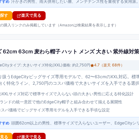
汗かきの男性、雨天併用したい層、メンテナンス性を重視する実用派
すすめ
で探す
楽天で見る
の購入リンクのみ掲載しています（Amazonは検索結果を表示します）
イズ 62cm 63cm 麦わら帽子 ハット メンズ 大きい 紫外線対
eCity
タイプ:
大きいサイズ特化(XXL)
価格:
約2,750円
4.7
（楽天
68
件）
扱うEdgeCityビッグサイズ専用モデルで、62〜63cmのXXL対応。
向く特化ライン、2,750円のコスパ価格で大きいサイズを入手できる選
cmのXXLサイズ対応で標準サイズで入らない頭の大きい男性に応える特化設計
tyブランドの統一意匠で他のEdgeCity帽子と組み合わせて揃える展開性
円のコスパ価格でビッグサイズ専用モデルを入手できる手頃な設定
頭囲62cm以上の男性、標準サイズで入らないユーザー、EdgeCity
すすめ
で見る
楽天で見る