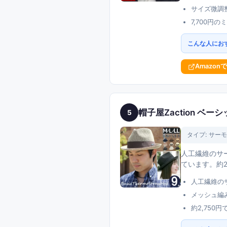
サイズ微調
7,700
こんな人にお
Amazon
帽子屋Zaction ベ
5
タイプ:
サーモ
人工繊維のサ
ています。約2
人工繊維の
メッシュ編
約2,75