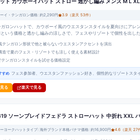
ンハット カウボーイハット ストロー 透かし編み メンズ M L XL
ーイ・テンガロン
価格:
約2,290円
3.9
（楽天
53
件）
gのテンガロンハットで、カウボーイ風のウエスタンスタイルを夏向けにア
90円という価格と透かし編みの涼しさで、フェスやリゾートで個性を出し
風テンガロン形状で他と被らないウエスタンアクセントを演出
構造で夏のフェス・リゾートでも涼しく使える素材設計
0円でテンガロンスタイルを試せる価格設定
フェス参加者、ウエスタンファッション好き、個性的なリゾートスタ
すすめ
で見る
楽天で見る
19 ソーンブレイドフェドラ ストローハット 中折れ XXL 
ーヨークハット
タイプ:
海外ブランド本格パナマ
価格:
約16,900円
4.6
（楽天
27