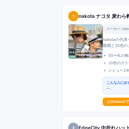
nakota ナコタ 麦わ
1
メーカー:
nak
nakotaの
展開と20色
SS〜4Lの
20色のカ
レビュー2
こんな人にお
ー。
Amazon
EdgeCity 中折れ
2