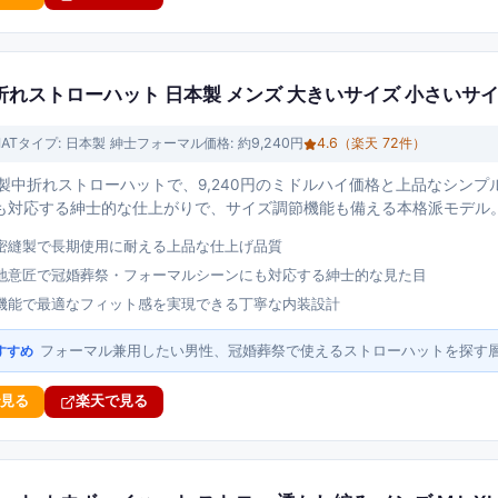
 中折れストローハット 日本製 メンズ 大きいサイズ 小さいサ
AT
タイプ:
日本製 紳士フォーマル
価格:
約9,240円
4.6
（楽天
72
件）
本製中折れストローハットで、9,240円のミドルハイ価格と上品なシン
も対応する紳士的な仕上がりで、サイズ調節機能も備える本格派モデル
密縫製で長期使用に耐える上品な仕上げ品質
地意匠で冠婚葬祭・フォーマルシーンにも対応する紳士的な見た目
機能で最適なフィット感を実現できる丁寧な内装設計
フォーマル兼用したい男性、冠婚葬祭で使えるストローハットを探す
すすめ
で見る
楽天で見る