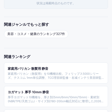
状況は掲載時点のものです。
関連ジャンルでもっと探す
美容・コスメ・健康
のランキング
327
件
関連ランキング
家庭用バリカン 散髪用 静音
家庭用バリカン（散髪用）を10機種比較。フィリップス5000シリー
ズ、テスコム 1mm単位調整、TCC理容師監修・名城インテリ美容師監
修、GMY楽天1位連覇モデル、HRK問屋日本製刃、WAYetTO 0.5mm極
小もみあげ用など、セルフカット・子供散髪・低騒音の観点で整理して
います。
ヨガマット 厚手 10mm 静音
厚手ヨガマット10機種を、厚さ別(5mm/6mm/10mm/15mm)・素材別
(NBR/TPE/天然ゴム)・サイズ別(180-200cm幅広対応)に整理した2026年
版ランキング。DABADA・YUREN・LINO MIRAI・Soomloom・マンドゥ
カなど主要ブランドから、宅トレ・ピラティス対応の構成。