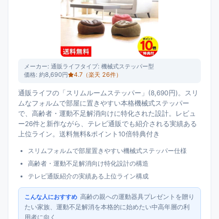
メーカー:
通販ライフ
タイプ:
機械式ステッパー型
価格:
約8,690円
4.7
（楽天
26
件）
通販ライフの「スリムルームステッパー」(8,690円)。スリ
ムなフォルムで部屋に置きやすい本格機械式ステッパー
で、高齢者・運動不足解消向けに特化された設計。レビュ
ー26件と新作ながら、テレビ通販でも紹介される実績ある
上位ライン。送料無料&ポイント10倍特典付き
スリムフォルムで部屋置きやすい機械式ステッパー仕様
高齢者・運動不足解消向け特化設計の構造
テレビ通販紹介の実績ある上位ライン構成
高齢の親への運動器具プレゼントを贈り
こんな人におすすめ
たい家族、運動不足解消を本格的に始めたい中高年層の利
用者に向く