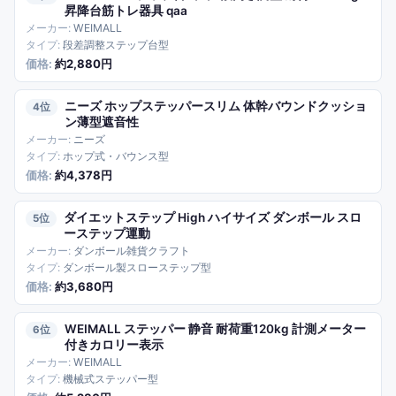
昇降台筋トレ器具 qaa
WEIMALL
段差調整ステップ台型
約2,880円
ニーズ ホップステッパースリム 体幹バウンドクッショ
4
ン薄型遮音性
ニーズ
ホップ式・バウンス型
約4,378円
ダイエットステップ High ハイサイズ ダンボール スロ
5
ーステップ運動
ダンボール雑貨クラフト
ダンボール製スローステップ型
約3,680円
WEIMALL ステッパー 静音 耐荷重120kg 計測メーター
6
付きカロリー表示
WEIMALL
機械式ステッパー型