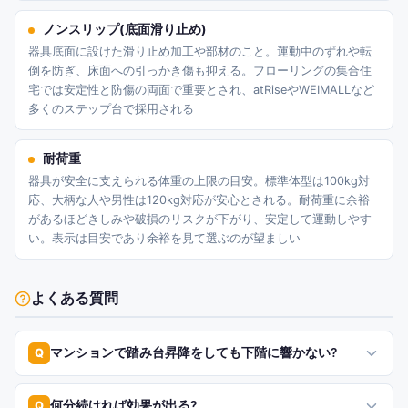
ノンスリップ(底面滑り止め)
器具底面に設けた滑り止め加工や部材のこと。運動中のずれや転
倒を防ぎ、床面への引っかき傷も抑える。フローリングの集合住
宅では安定性と防傷の両面で重要とされ、atRiseやWEIMALLなど
多くのステップ台で採用される
耐荷重
器具が安全に支えられる体重の上限の目安。標準体型は100kg対
応、大柄な人や男性は120kg対応が安心とされる。耐荷重に余裕
があるほどきしみや破損のリスクが下がり、安定して運動しやす
い。表示は目安であり余裕を見て選ぶのが望ましい
よくある質問
マンションで踏み台昇降をしても下階に響かない?
Q
何分続ければ効果が出る?
Q