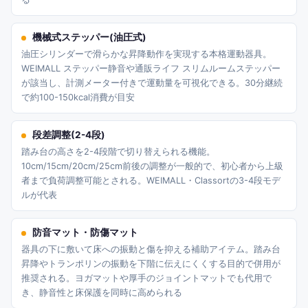
機械式ステッパー(油圧式)
油圧シリンダーで滑らかな昇降動作を実現する本格運動器具。
WEIMALL ステッパー静音や通販ライフ スリムルームステッパー
が該当し、計測メーター付きで運動量を可視化できる。30分継続
で約100-150kcal消費が目安
段差調整(2-4段)
踏み台の高さを2-4段階で切り替えられる機能。
10cm/15cm/20cm/25cm前後の調整が一般的で、初心者から上級
者まで負荷調整可能とされる。WEIMALL・Classortの3-4段モデ
ルが代表
防音マット・防傷マット
器具の下に敷いて床への振動と傷を抑える補助アイテム。踏み台
昇降やトランポリンの振動を下階に伝えにくくする目的で併用が
推奨される。ヨガマットや厚手のジョイントマットでも代用で
き、静音性と床保護を同時に高められる