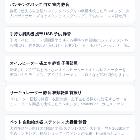
パンチングバッグ 自立 室内 静音
自宅で使える自立型パンチングバッグを10機種比較したランキング。大
人のボクササイズ向けスタンディングバッグ、子供のストレス発散用空
気式、RDXやCRITICALなどの上位機まで網羅し、設置・防音・組み立て
の選び方とFAQも併せて解説します。
手持ち扇風機 携帯 USB 子供 静音
子供・ベビーカー・通園通学で使える手持ち扇風機(ハンディファン)を
10機比較。静音20dB・首掛け・冷却プレート・モバイルバッテリー兼
用までタイプ別に紹介。
オイルヒーター 省エネ 静音 子供部屋
乾燥しにくく空気を汚さないオイルヒーター・オイルレスヒーターを、
デロンギやテクノス、アイリスオーヤマ、コロナなど10種紹介します。
対応畳数やフィン枚数、タイマー、オイルレスの立ち上がりの違いな
ど、選ぶポイントをまとめました。
サーキュレーター 静音 衣類乾燥 首振り
DCモーター搭載で静音・衣類乾燥・上下左右首振りに対応するサーキ
ュレーターを商品で比較したランキング。SwitchBot・カモメファン・
プラスマイナスゼロ・QUADSなど主要ブランドを横並びで紹介しま
す。
ペット 自動給水器 ステンレス 大容量 静音
犬猫多頭飼い向けの自動給水器(ステンレス製・大容量・静音20dB)おす
すめランキング。良品ショップ・ウィンノの宝箱・Hibi暮らし店・Life
Corner・アウトドアKom&Kom獣医監修・mino スマート給餌給水・ハ