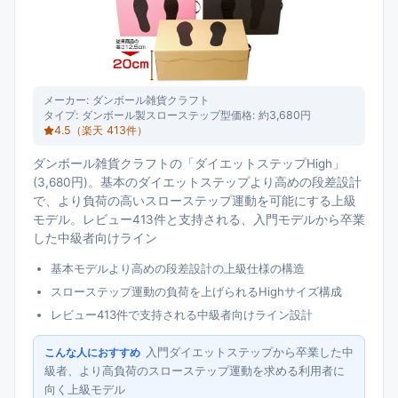
メーカー:
ダンボール雑貨クラフト
タイプ:
ダンボール製スローステップ型
価格:
約3,680円
4.5
（楽天
413
件）
ダンボール雑貨クラフトの「ダイエットステップHigh」
(3,680円)。基本のダイエットステップより高めの段差設計
で、より負荷の高いスローステップ運動を可能にする上級
モデル。レビュー413件と支持される、入門モデルから卒業
した中級者向けライン
基本モデルより高めの段差設計の上級仕様の構造
スローステップ運動の負荷を上げられるHighサイズ構成
レビュー413件で支持される中級者向けライン設計
入門ダイエットステップから卒業した中
こんな人におすすめ
級者、より高負荷のスローステップ運動を求める利用者に
向く上級モデル