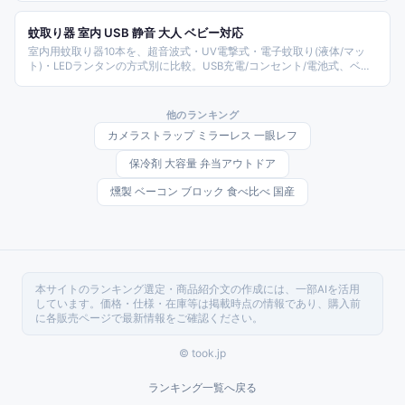
ートシステム SUS304など10ブランド商品を、容量(2L/3L/5L)・電源
(AC/コードレス)・素材で比較します。
蚊取り器 室内 USB 静音 大人 ベビー対応
室内用蚊取り器10本を、超音波式・UV電撃式・電子蚊取り(液体/マッ
ト)・LEDランタンの方式別に比較。USB充電/コンセント/電池式、ベビ
ー対応(薬剤不使用)を軸にmitas/フレックステイル/KINCHO/アース等を
網羅。
他のランキング
カメラストラップ ミラーレス 一眼レフ
保冷剤 大容量 弁当アウトドア
燻製 ベーコン ブロック 食べ比べ 国産
本サイトのランキング選定・商品紹介文の作成には、一部AIを活用
しています。価格・仕様・在庫等は掲載時点の情報であり、購入前
に各販売ページで最新情報をご確認ください。
© took.jp
ランキング一覧へ戻る