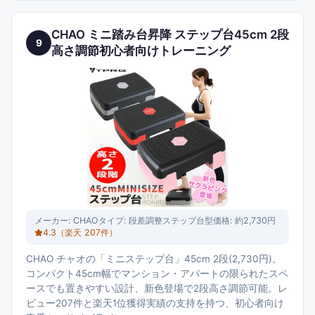
CHAO ミニ踏み台昇降 ステップ台45cm 2段
9
高さ調節初心者向けトレーニング
メーカー:
CHAO
タイプ:
段差調整ステップ台型
価格:
約2,730円
4.3
（楽天
207
件）
CHAO チャオの「ミニステップ台」45cm 2段(2,730円)。
コンパクト45cm幅でマンション・アパートの限られたスペ
ースでも置きやすい設計、新色登場で2段高さ調節可能。レ
ビュー207件と楽天1位獲得実績の支持を持つ、初心者向け