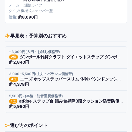
通販ライフ
機械式ステッパー型
約8,690円
早見表：予算別のおすすめ
~3,000円(入門・お試し価格帯)
ダンボール雑貨クラフト ダイエットステップ ダンボール製 1518レビュー
2
位
約2,840円
3,000~5,500円(主力・バランス価格帯)
ニーズ ホップステッパースリム 体幹バウンドクッション薄型遮音性
4
位
約4,378円
5,500円~(本格・防音重視価格帯)
atRise ステップ台 踏み台昇降3段クッション防音防傷高さ調整 c065
1
位
約5,980円
選び方のポイント