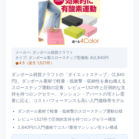
メーカー:
ダンボール雑貨クラフト
タイプ:
ダンボール製スローステップ型
価格:
約2,840円
4.5
（楽天
1,521
件）
ダンボール雑貨クラフトの「ダイエットステップ」(2,840
円)。ダンボール素材で軽量・低衝撃・収納性を兼ね備える
スローステップ運動の定番、レビュー1,521件と圧倒的な支
持を持つロングセラー。マンション・アパートの宅トレ需
要に応え、コストパフォーマンスも高い入門価格帯モデル
ダンボール素材で軽量・低衝撃のスローステップ運動仕様
レビュー1,521件で圧倒的支持を持つロングセラー構造
2,840円の入門価格でコスパ重視マンション宅トレ構成