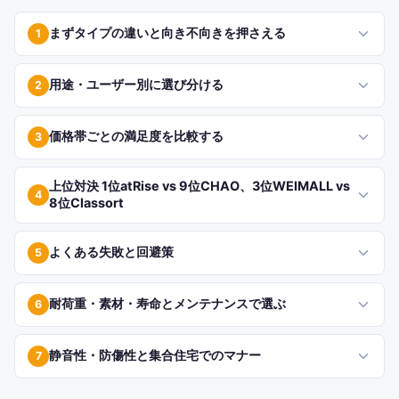
まずタイプの違いと向き不向きを押さえる
1
用途・ユーザー別に選び分ける
2
価格帯ごとの満足度を比較する
3
上位対決 1位atRise vs 9位CHAO、3位WEIMALL vs
4
8位Classort
よくある失敗と回避策
5
耐荷重・素材・寿命とメンテナンスで選ぶ
6
静音性・防傷性と集合住宅でのマナー
7