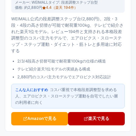
メーカー:
WEIMALL
タイプ:
段差調整ステップ台型
価格:
約2,880円
4.4
（楽天
194
件）
WEIMALL公式の段差調整ステップ台(2,880円)。2段・3
段・4段の高さ切替が可能で耐荷重100kg、テレビで紹介さ
れた楽天1位モデル。レビュー194件と支持される本格段差
調整型のコスパ主力モデルで、エアロビクス・スローステ
ップ・ステップ運動・ダイエット・筋トレと多用途に対応
する
2/3/4段高さ切替可能で耐荷重100kgの仕様の構造
テレビ紹介楽天1位モデルの実績ある構成
2,880円のコスパ主力モデルでエアロビクス対応設計
コスパ重視で本格段差調整型を求める
こんな人におすすめ
人、エアロビクス・スローステップ運動を自宅でしたい層
の利用者に向く
Amazonで見る
楽天で見る