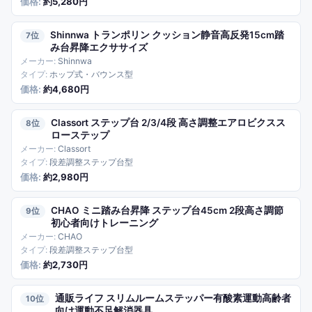
約5,280円
Shinnwa トランポリン クッション静音高反発15cm踏
7
み台昇降エクササイズ
Shinnwa
ホップ式・バウンス型
約4,680円
Classort ステップ台 2/3/4段 高さ調整エアロビクスス
8
ローステップ
Classort
段差調整ステップ台型
約2,980円
CHAO ミニ踏み台昇降 ステップ台45cm 2段高さ調節
9
初心者向けトレーニング
CHAO
段差調整ステップ台型
約2,730円
通販ライフ スリムルームステッパー有酸素運動高齢者
10
向け運動不足解消器具