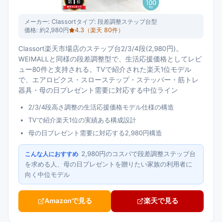
メーカー:
Classort
タイプ:
段差調整ステップ台型
価格:
約2,980円
4.3
（楽天
80
件）
Classort楽天市場店のステップ台2/3/4段(2,980円)。
WEIMALLと同様の段差調整型で、生活応援価格としてレビ
ュー80件と支持される。TVで紹介された楽天1位モデル
で、エアロビクス・スローステップ・ステッパー・筋トレ
器具・母の日プレゼント需要に対応する中位ライン
2/3/4段高さ調整の生活応援価格モデル仕様の構造
TVで紹介楽天1位の実績ある構成設計
母の日プレゼント需要に対応する2,980円構造
2,980円のコスパで段差調整ステップ台
こんな人におすすめ
を求める人、母の日プレゼントを贈りたい家族の利用者に
向く中位モデル
Amazonで見る
楽天で見る