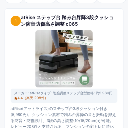
atRise ステップ台 踏み台昇降3段クッショ
1
ン防音防傷高さ調整 c065
メーカー:
atRise
タイプ:
段差調整ステップ台型
価格:
約5,980円
4.4
（楽天
208
件）
atRise(アットライズ)のステップ台3段クッション付き
(5,980円)。クッション素材で踏み台昇降の音と振動を抑え
る防音・防傷設計、3段の高さ調整(10/15/20cm)が可能。
レビュー208件と支持される、マンションの宅トレに特化