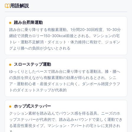
用語解説
踏み台昇降運動
踏み台に乗り降りする有酸素運動。1分間20-30回程度、10-30分
継続で消費カロリー150-300kcal前後とされる。マンションの宅
トレ・運動不足解消・ダイエット・体力維持に有効で、ジョギン
グより膝への負担が少ないとされる
スローステップ運動
ゆっくりとしたペースで踏み台に乗り降りする運動法。膝・腰へ
の負担を抑えながら有酸素運動の効果が得られるとされ、シニ
ア・運動初心者・産後ダイエットに向く。ダンボール雑貨クラフ
トのダイエットステップが代表的
ホップ式ステッパー
クッション素材を踏み込んでバウンス感を得る器具。ニーズのホ
ップステッパーが代表的で、踏み込み+バウンドで楽しく運動でき
る遮音性重視タイプ。マンション・アパートの宅トレに支持され
る