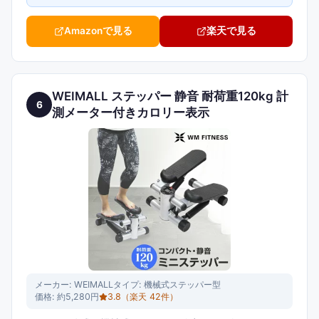
Amazonで見る
楽天で見る
WEIMALL ステッパー 静音 耐荷重120kg 計
6
測メーター付きカロリー表示
メーカー:
WEIMALL
タイプ:
機械式ステッパー型
価格:
約5,280円
3.8
（楽天
42
件）