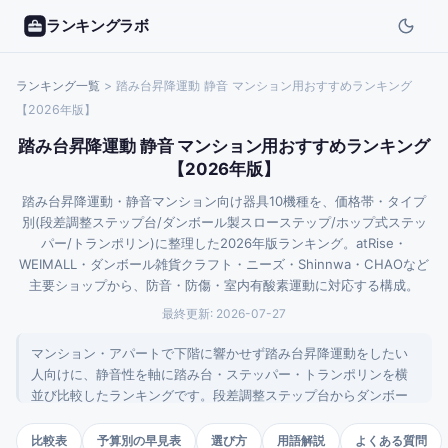
ランキングラボ
ランキング一覧
>
踏み台昇降運動 静音 マンション用おすすめランキング
【2026年版】
踏み台昇降運動 静音 マンション用おすすめランキング
【2026年版】
踏み台昇降運動・静音マンション向け器具10機種を、価格帯・タイプ
別(段差調整ステップ台/ダンボール製スローステップ/ホップ式ステッ
パー/トランポリン)に整理した2026年版ランキング。atRise・
WEIMALL・ダンボール雑貨クラフト・ニーズ・Shinnwa・CHAOなど
主要ショップから、防音・防傷・室内有酸素運動に対応する構成。
最終更新:
2026-07-27
マンション・アパートで下階に響かせず踏み台昇降運動をしたい
人向けに、静音性を軸に踏み台・ステッパー・トランポリンを横
並び比較したランキングです。段差調整ステップ台からダンボー
ル製スローステップ、ホップ式、機械式まで4タイプ10機種を、防
音性・価格帯・用途別に整理しました。
比較表
予算別の早見表
選び方
用語解説
よくある質問