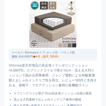
メーカー:
Shinnwa
タイプ:
ホップ式・バウンス型
価格:
約4,680円
4.6
（楽天
195
件）
Shinnwa楽天市場店の高反発トランポリンクッション
(4,680円)。スプリングコイルで厚さ15cm・洗える大判ク
ッションで踏み台昇降兼用、ジャンプ運動による有酸素運
動とおしゃれインテリア性を両立。レビュー195件と支持さ
れる、座椅子・フロアクッション兼用の多機能ライン
スプリングコイル厚さ15cm高反発クッション仕様の構造
洗える大判素材でおしゃれインテリア兼用の構成
踏み台昇降+座椅子+フロアクッション多機能設計