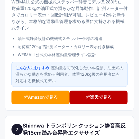
WEIMALL公式の機械式ステッパー静音モデル(5,280円)。
耐荷重120kgの油圧式で滑らかな昇降動作、計測メーター付
きでカロリー表示・回数計測が可能。レビュー42件と新作
ながら、本格的な運動量管理を求める層に支持される機械
式ライン
油圧式静音設計の機械式ステッパー仕様の構造
耐荷重120kgで計測メーター・カロリー表示付き構成
WEIMALL公式の本格運動量管理ライン設計
運動量を可視化したい本格派、油圧式の
こんな人におすすめ
滑らかな動きを求める利用者、体重120kg級の利用者にも
対応する機械式モデル
Amazonで見る
楽天で見る
Shinnwa トランポリン クッション静音高反
7
発15cm踏み台昇降エクササイズ