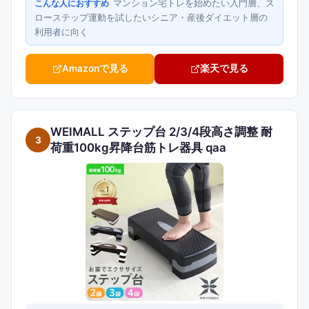
マンション宅トレを始めたい入門層、ス
こんな人におすすめ
ローステップ運動を試したいシニア・産後ダイエット層の
利用者に向く
Amazonで見る
楽天で見る
WEIMALL ステップ台 2/3/4段高さ調整 耐
3
荷重100kg昇降台筋トレ器具 qaa