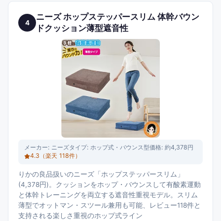
ニーズ ホップステッパースリム 体幹バウン
4
ドクッション薄型遮音性
メーカー:
ニーズ
タイプ:
ホップ式・バウンス型
価格:
約4,378円
4.3
（楽天
118
件）
りかの良品扱いのニーズ「ホップステッパースリム」
(4,378円)。クッションをホップ・バウンスして有酸素運動
と体幹トレーニングを両立する遮音性重視モデル。スリム
薄型でオットマン・スツール兼用も可能、レビュー118件と
支持される楽しさ重視のホップ式ライン