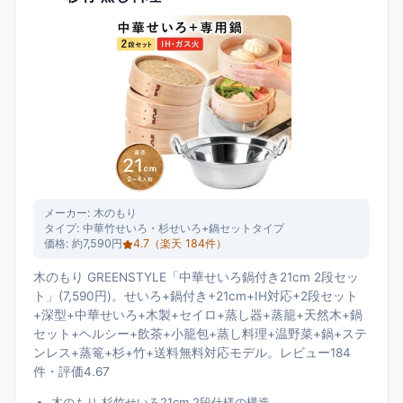
メーカー:
木のもり
タイプ:
中華竹せいろ・杉せいろ+鍋セットタイプ
価格:
約7,590円
4.7
（楽天
184
件）
木のもり GREENSTYLE「中華せいろ鍋付き21cm 2段セッ
ト」(7,590円)。せいろ+鍋付き+21cm+IH対応+2段セット
+深型+中華せいろ+木製+セイロ+蒸し器+蒸籠+天然木+鍋
セット+ヘルシー+飲茶+小籠包+蒸し料理+温野菜+鍋+ステ
ンレス+蒸篭+杉+竹+送料無料対応モデル。レビュー184
件・評価4.67
木のもり 杉竹せいろ21cm 2段仕様の構造