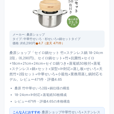
メーカー:
桑原ショップ
タイプ:
中華竹せいろ・杉せいろ+鍋セットタイプ
価格:
約6,290円
4.7
（楽天
471
件）
桑原ショップ「セイロ鍋セット 竹+ステンレス鍋 18-24cm
2段」(6,290円)。セイロ鍋セット+竹+抗菌性+セイロ
+18cm+21cm+24cm+セイロ鍋つき+蒸篭紙50枚付+蒸篭
+ステンレス+鍋+セット+深型+IH対応+蒸し板+せいろ+天
然竹+2段セット+中華せいろ+小籠包+業務用蒸し鍋対応モ
デル。レビュー471件・評価4.65
桑原 竹中華せいろ2段+鍋仕様の構造
18-24cm+IH対応+蒸篭紙50枚構成
レビュー471件・評価4.65の本格構造
桑原ショップ中華竹せいろ+ステンレス
こんな人におすすめ