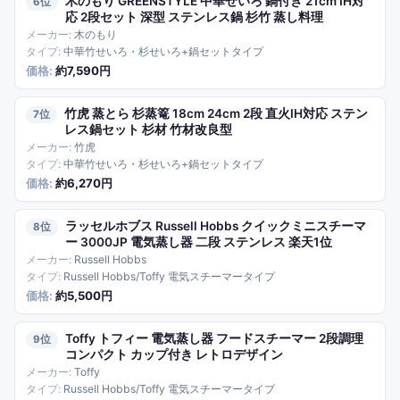
木のもり GREENSTYLE 中華せいろ 鍋付き 21cm IH対
6
応 2段セット 深型 ステンレス鍋 杉竹 蒸し料理
木のもり
中華竹せいろ・杉せいろ+鍋セットタイプ
約7,590円
竹虎 蒸とら 杉蒸篭 18cm 24cm 2段 直火IH対応 ステン
7
レス鍋セット 杉材 竹材改良型
竹虎
中華竹せいろ・杉せいろ+鍋セットタイプ
約6,270円
ラッセルホブス Russell Hobbs クイックミニスチーマ
8
ー 3000JP 電気蒸し器 二段 ステンレス 楽天1位
Russell Hobbs
Russell Hobbs/Toffy 電気スチーマータイプ
約5,500円
Toffy トフィー 電気蒸し器 フードスチーマー 2段調理
9
コンパクト カップ付き レトロデザイン
Toffy
Russell Hobbs/Toffy 電気スチーマータイプ