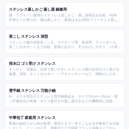
ステンレス蒸しかご 蒸し器 鍋兼用
鍋・フライパン兼用のステンレス蒸しかご・蒸し器商品を比較。NSW
中華セイロ受け台・霜山蒸しかご・栗原はるみ/貝印フリーサイズ蒸し
器の入門帯から、ヨシカワ蒸しプレート・ラッセルホブス電気スチーマ
ー・桑原セイロ鍋セット・アーネスト燕三条せいろの本格モデルまでタ
イプ別に整理した。
茶こし ステンレス 深型
ステンレス製の深型茶こしを、マグカップ用、急須用、ティーボール、
茶こし付きポットまで比較。茶葉の広がり、手入れのしやすさ、1人用
から来客用までの使い分けで商品を整理します。
排水口 ゴミ受け ステンレス
キッチン、洗面台、浴室で使いやすいステンレス製の排水口ゴミ受けを
厳選。浅型、ネットホルダー、ヘアキャッチャーなど、掃除のしやすさ
と口径の合いやすさで比較します。
雪平鍋 ステンレス 万能小鍋
IH・ガス火対応のステンレス雪平鍋商品を、サイズ(15cm〜26cm)・取
っ手着脱式の有無・ガラス蓋付きや蒸し器付きなどの機能別に比較。ア
ーネスト燕三条製、ハリオ、栗原はるみ、村の鍛冶屋などの売れ筋か
ら、味噌汁・煮物・ミルクパン用途の万能小鍋を探す家庭の一台が見つ
かる構成。
中華包丁 家庭用 ステンレス
野菜の細切りから肉の処理、骨切りまで一本でこなせる中華包丁を比較
しました。ミソノや正広、堺孝行などの国産ブランド本格タイプから、