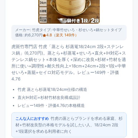
メーカー:
竹虎
タイプ:
中華竹せいろ・杉せいろ+鍋セットタイプ
価格:
約6,270円
4.8
（楽天
149
件）
虎斑竹専門店 竹虎「蒸とら 杉蒸篭18/24cm 2段+ステンレ
ス鍋」(6,270円)。蒸とら+杉蒸篭+せいろ+直火+IH対応+ス
テンレス鍋セット+本体を厚く+深めに改良+杉材+竹材を適
所に使い+調理性+耐久性向上+18cm+24cm+2段+1段+中華
せいろ+蒸籠+セイロ対応モデル。レビュー149件・評価
4.76
竹虎 蒸とら杉蒸篭18/24cm仕様の構造
直火IH対応+杉材竹材改良構成設計
レビュー149件・評価4.76の本格構造
竹虎の蒸とらブランドを求める家庭、杉
こんな人におすすめ
材+竹材改良型の本格モデルを試したい人、18/24cm 2段
+1段選択を求める利用者に向く