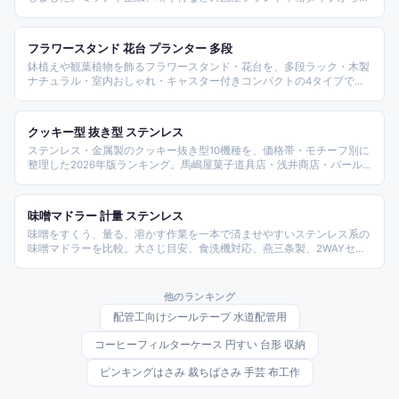
陳枝記などの海外ブランド、オールステンレス一体型、骨切り対応の業
務用タイプまで、用途と素材別に整理しています。
フラワースタンド 花台 プランター 多段
鉢植えや観葉植物を飾るフラワースタンド・花台を、多段ラック・木製
ナチュラル・室内おしゃれ・キャスター付きコンパクトの4タイプで比
較。素材や段数、屋内外対応、サイズの違いを整理し、植物のディスプ
レイに合う一台選びを助けます。
クッキー型 抜き型 ステンレス
ステンレス・金属製のクッキー抜き型10機種を、価格帯・モチーフ別に
整理した2026年版ランキング。馬嶋屋菓子道具店・浅井商店・パール
金属・タイガークラウン・スタッダー・下村企販などお菓子作り専門ブ
ランドを中心に、ハート、星、雪の結晶、アルファベット、ハロウィン
セットまで多彩な型を比較する。
味噌マドラー 計量 ステンレス
味噌をすくう、量る、溶かす作業を一本で済ませやすいステンレス系の
味噌マドラーを比較。大さじ目安、食洗機対応、燕三条製、2WAYセッ
トなど、毎日の味噌汁作りで扱いやすい商品を紹介します。
他のランキング
配管工向けシールテープ 水道配管用
コーヒーフィルターケース 円すい 台形 収納
ピンキングはさみ 裁ちばさみ 手芸 布工作