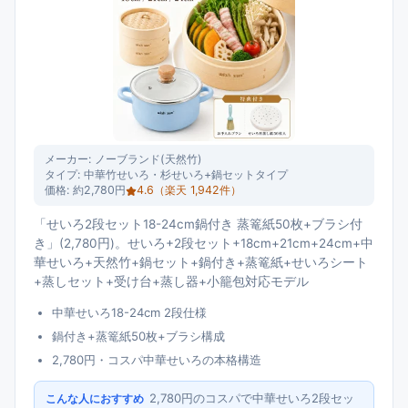
メーカー:
ノーブランド(天然竹)
タイプ:
中華竹せいろ・杉せいろ+鍋セットタイプ
価格:
約2,780円
4.6
（楽天
1,942
件）
「せいろ2段セット18-24cm鍋付き 蒸篭紙50枚+ブラシ付
き」(2,780円)。せいろ+2段セット+18cm+21cm+24cm+中
華せいろ+天然竹+鍋セット+鍋付き+蒸篭紙+せいろシート
+蒸しセット+受け台+蒸し器+小籠包対応モデル
中華せいろ18-24cm 2段仕様
鍋付き+蒸篭紙50枚+ブラシ構成
2,780円・コスパ中華せいろの本格構造
2,780円のコスパで中華せいろ2段セッ
こんな人におすすめ