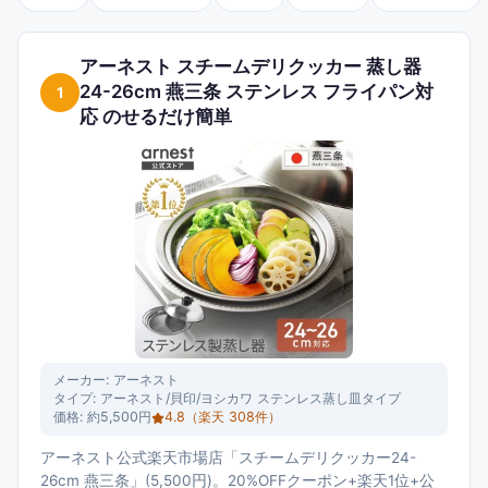
篭、Russell Hobbs クイックミニスチーマー、Toffy電気蒸し器、
中華せいろ2段セット(鍋付き)など多彩なタイプから選べる。本ラ
ンキングでは、楽天で購入できる蒸し器を中心に、1,100円の霜山
アーネスト スチームデリクッカー 蒸し器
22.5cm蒸しかごから7,590円の木のもりせいろ鍋セットまで、価
24-26cm 燕三条 ステンレス フライパン対
1
格・タイプのバランスから商品を選定した。
応 のせるだけ簡単
メーカー:
アーネスト
タイプ:
アーネスト/貝印/ヨシカワ ステンレス蒸し皿タイプ
価格:
約5,500円
4.8
（楽天
308
件）
アーネスト公式楽天市場店「スチームデリクッカー24-
26cm 燕三条」(5,500円)。20%OFFクーポン+楽天1位+公