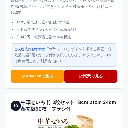
野菜+サラダチキン+ゆで卵+コンパクト+小さい+簡単+操
作+2段調理+カップ付き+トフィー対応モデル。レビュー
162件
Toffy 電気蒸し器2段仕様の構造
レトロデザイン+カップ付き構成設計
5,940円・電気蒸し器の本格構造
Toffyレトロデザインを求める家庭、電
こんな人におすすめ
気蒸し器2段+カップ付きを試したい人、サラダチキン+ゆ
で卵兼用したい利用者に向く
Amazonで見る
楽天で見る
中華せいろ 竹 2段セット 18cm 21cm 24cm
10
蒸篭紙50枚・ブラシ付