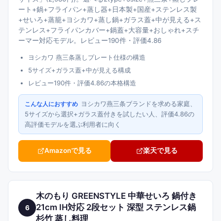
ート+鍋+フライパン+蒸し器+日本製+国産+ステンレス製
+せいろ+蒸籠+ヨシカワ+蒸し鍋+ガラス蓋+中が見える+ス
テンレス+フライパンカバー+鍋蓋+大容量+おしゃれ+スチ
ーマー対応モデル。レビュー190件・評価4.86
ヨシカワ 燕三条蒸しプレート仕様の構造
5サイズ+ガラス蓋+中が見える構成
レビュー190件・評価4.86の本格構造
ヨシカワ燕三条ブランドを求める家庭、
こんな人におすすめ
5サイズから選択+ガラス蓋付きを試したい人、評価4.86の
高評価モデルを選ぶ利用者に向く
Amazonで見る
楽天で見る
木のもり GREENSTYLE 中華せいろ 鍋付き
21cm IH対応 2段セット 深型 ステンレス鍋
6
杉竹 蒸し料理