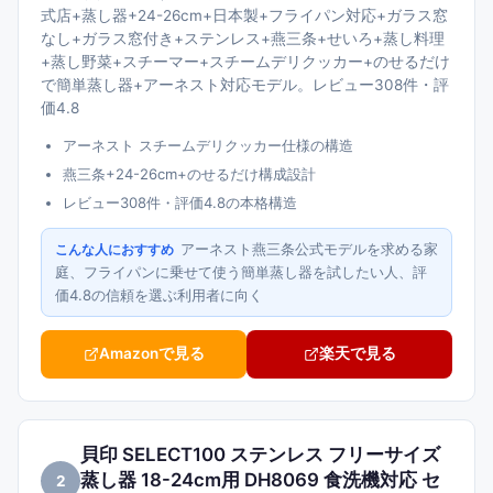
式店+蒸し器+24-26cm+日本製+フライパン対応+ガラス窓
なし+ガラス窓付き+ステンレス+燕三条+せいろ+蒸し料理
+蒸し野菜+スチーマー+スチームデリクッカー+のせるだけ
で簡単蒸し器+アーネスト対応モデル。レビュー308件・評
価4.8
アーネスト スチームデリクッカー仕様の構造
燕三条+24-26cm+のせるだけ構成設計
レビュー308件・評価4.8の本格構造
アーネスト燕三条公式モデルを求める家
こんな人におすすめ
庭、フライパンに乗せて使う簡単蒸し器を試したい人、評
価4.8の信頼を選ぶ利用者に向く
Amazonで見る
楽天で見る
貝印 SELECT100 ステンレス フリーサイズ
蒸し器 18-24cm用 DH8069 食洗機対応 セ
2