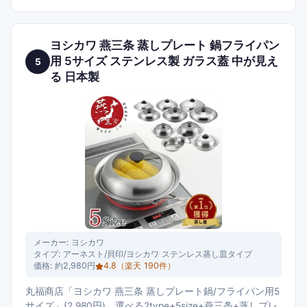
ヨシカワ 燕三条 蒸しプレート 鍋フライパン
用 5サイズ ステンレス製 ガラス蓋 中が見え
5
る 日本製
メーカー:
ヨシカワ
タイプ:
アーネスト/貝印/ヨシカワ ステンレス蒸し皿タイプ
価格:
約2,980円
4.8
（楽天
190
件）
丸福商店「ヨシカワ 燕三条 蒸しプレート鍋/フライパン用5
サイズ」(2,980円)。選べる2type+5size+燕三条+蒸しプレ