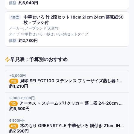
約5,940円
中華せいろ 竹 2段セット 18cm 21cm 24cm 蒸篭紙50
10
枚・ブラシ付
ノーブランド(天然竹)
中華竹せいろ・杉せいろ+鍋セットタイプ
約2,780円
早見表：予算別のおすすめ
~3,000円
貝印 SELECT100 ステンレス フリーサイズ蒸し器 18-24cm用 DH8069 食洗機対応 セイロ 日本製
2
位
約1,210円
3,000-6,500円
アーネスト スチームデリクッカー 蒸し器 24-26cm 燕三条 ステンレス フライパン対応 のせるだけ簡単
1
位
約5,500円
6,500円~
木のもり GREENSTYLE 中華せいろ 鍋付き 21cm IH対応 2段セット 深型 ステンレス鍋 杉竹 蒸し料理
6
位
約7,590円