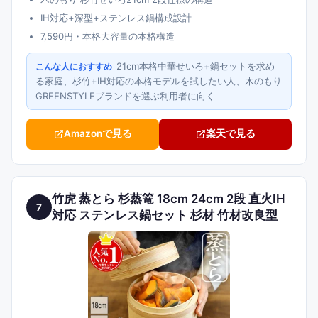
IH対応+深型+ステンレス鍋構成設計
7,590円・本格大容量の本格構造
21cm本格中華せいろ+鍋セットを求め
こんな人におすすめ
る家庭、杉竹+IH対応の本格モデルを試したい人、木のもり
GREENSTYLEブランドを選ぶ利用者に向く
Amazonで見る
楽天で見る
竹虎 蒸とら 杉蒸篭 18cm 24cm 2段 直火IH
7
対応 ステンレス鍋セット 杉材 竹材改良型