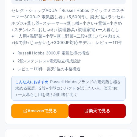
セレクトショップAQUA「Russell Hobbs クイックミニスチ
ーマー3000JP 電気蒸し器」(5,500円)。楽天1位+ラッセル
ホブス+蒸し器+スチーマー+蒸し機+小さい+電気+小さめ
+ステンレス+おしゃれ+調理器具+調理家電+一人暮らし
+一人用+温野菜+小型+蒸し野菜+二段+蒸しパン+肉まん
+ゆで卵+じゃがいも+3000JP対応モデル。レビュー111件
Russell Hobbs 3000JP 電気仕様の構造
2段+ステンレス+電気独立構成設計
レビュー111件・楽天1位の本格構造
Russell Hobbsブランドの電気蒸し器を
こんな人におすすめ
求める家庭、2段+小型コンパクトを試したい人、楽天1位
+一人暮らし用を選ぶ利用者に向く
Amazonで見る
楽天で見る