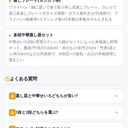
蒸しプレート(ヨシカワ等)
フライパン・鍋に置いて使う取り外し式蒸しプレート。ヨシカワ
燕三条蒸しプレート(5サイズ展開・ガラス蓋付き)が代表的で、フ
ライパン+鍋兼用+ステンレス製+日本製の本格モデルとされる
多段中華蒸し器セット
中華せいろ2段+専用ステンレス鍋がセットになった本格蒸し料理
キット。桑原(竹18/21/24cm)・木のもり(杉竹21cm)・竹虎(蒸と
ら18/24cm)などが代表的で、IH対応+小籠包・点心の本格調理に
望ましい
よくある質問
蒸し皿と中華せいろどちらが良い?
Q
1段と2段どちらを選ぶ?
Q