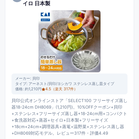
イロ 日本製
メーカー:
貝印
タイプ:
アーネスト/貝印/ヨシカワ ステンレス蒸し皿タイプ
価格:
約1,210円
4.5
（楽天
317
件）
貝印公式オンラインストア「SELECT100 フリーサイズ蒸し
器18-24cm DH8069」(1,210円)。10%OFFクーポン+貝印
+ステンレス+フリーサイズ蒸し器+18-24cm用+コンパクト
+食洗器対応+蒸器+セイロ+日本製+フリーサイズ
+18cm+24cm+調理器具+蒸篭+温野菜+ステンレス蒸し器
+DH8069対応モデル。レビュー317件・評価4.49