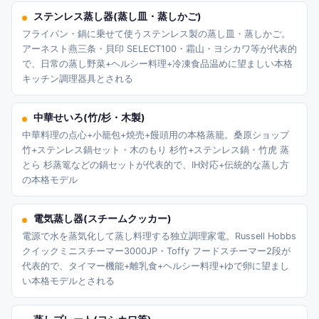
ステンレス蒸し器(蒸し皿・蒸しかご)
フライパン・鍋に乗せて使うステンレス製の蒸し皿・蒸しかご。
アーネスト燕三条・貝印 SELECT100・霜山・ヨシカワ等が代表的
で、日常の蒸し野菜+ヘルシー料理+冷凍食品温めに望ましい本格
キッチン調理器具とされる
中華せいろ(竹/杉・木製)
中華料理の点心+小籠包+焼売+饅頭用の本格蒸籠。桑原ショップ
竹+ステンレス鍋セット・木のもり 杉竹+ステンレス鍋・竹虎 蒸
とら 杉蒸篭などの鍋セットが代表的で、IH対応+伝統的な蒸し方
の本格モデル
電気蒸し器(スチームクッカー)
電源で水を蒸気化して蒸し料理する独立調理家電。Russell Hobbs
クイックミニスチーマー3000JP・Toffy フードスチーマー2段が
代表的で、タイマー機能+離乳食+ヘルシー料理+ゆで卵に望まし
い本格モデルとされる