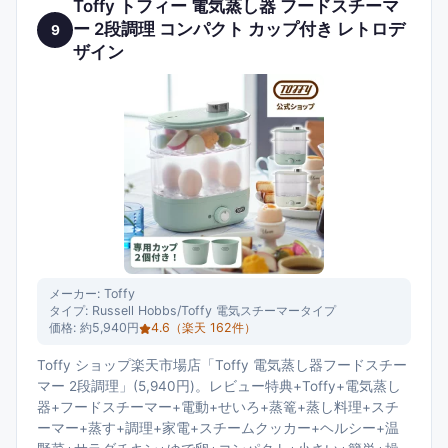
Toffy トフィー 電気蒸し器 フードスチーマ
ー 2段調理 コンパクト カップ付き レトロデ
9
ザイン
メーカー:
Toffy
タイプ:
Russell Hobbs/Toffy 電気スチーマータイプ
価格:
約5,940円
4.6
（楽天
162
件）
Toffy ショップ楽天市場店「Toffy 電気蒸し器フードスチー
マー 2段調理」(5,940円)。レビュー特典+Toffy+電気蒸し
器+フードスチーマー+電動+せいろ+蒸篭+蒸し料理+スチ
ーマー+蒸す+調理+家電+スチームクッカー+ヘルシー+温