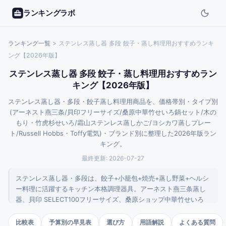
ランキングラボ
ランキング一覧
>
ステンレス蒸し器 多段 餃子・蒸し料理用おすすめランキ
ング【2026年版】
ステンレス蒸し器 多段 餃子・蒸し料理用おすすめラン
キング【2026年版】
ステンレス蒸し器・多段・餃子蒸し料理用商品を、価格帯別・タイプ別
(アーネスト燕三条/貝印フリーサイズ/桑原中華竹せいろ鍋セット/木の
もり・竹虎杉せいろ/霜山ステンレス蒸しかご/ヨシカワ蒸しプレー
ト/Russell Hobbs・Toffy電気)・ブランド別に整理した2026年版ラン
キング。
最終更新:
2026-07-27
ステンレス蒸し器・多段は、餃子+小籠包+焼売+蒸し野菜+ヘルシ
ー料理に活躍するキッチン本格調理器具。アーネスト燕三条蒸し
器、貝印 SELECT100フリーサイズ、桑原ショップ中華竹せいろ
+ステンレス鍋セット、霜山22.5cm浅型蒸しかご、ヨシカワ燕三
条蒸しプレート、木のもり杉竹せいろ鍋セット、竹虎 蒸とら杉蒸
比較表
予算別の早見表
選び方
用語解説
よくある質問