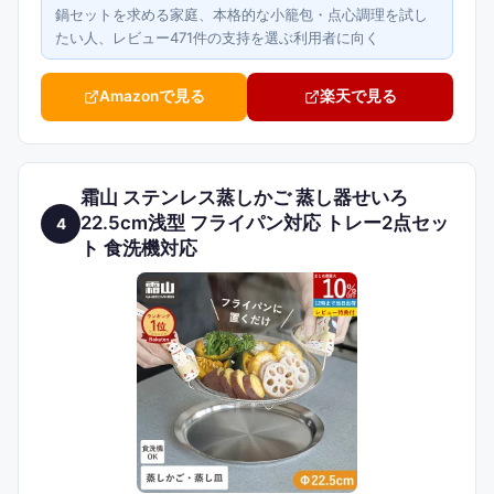
鍋セットを求める家庭、本格的な小籠包・点心調理を試し
たい人、レビュー471件の支持を選ぶ利用者に向く
Amazonで見る
楽天で見る
霜山 ステンレス蒸しかご 蒸し器せいろ
22.5cm浅型 フライパン対応 トレー2点セッ
4
ト 食洗機対応