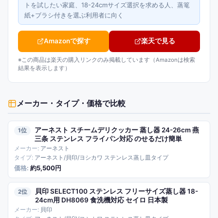
トを試したい家庭、18-24cmサイズ選択を求める人、蒸篭
紙+ブラシ付きを選ぶ利用者に向く
Amazonで探す
楽天で見る
※この商品は楽天の購入リンクのみ掲載しています（Amazonは検索
結果を表示します）
メーカー・タイプ・価格で比較
アーネスト スチームデリクッカー 蒸し器 24-26cm 燕
1
三条 ステンレス フライパン対応 のせるだけ簡単
アーネスト
アーネスト/貝印/ヨシカワ ステンレス蒸し皿タイプ
約5,500円
貝印 SELECT100 ステンレス フリーサイズ蒸し器 18-
2
24cm用 DH8069 食洗機対応 セイロ 日本製
貝印