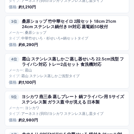
アーネスト/貝印/ヨシカワ ステンレス蒸し皿タイプ
約1,210円
桑原ショップ 竹中華セイロ 2段セット 18cm 21cm
3
24cm ステンレス鍋付き IH対応 蒸篭紙50枚付
桑原ショップ
中華竹せいろ・杉せいろ+鍋セットタイプ
約6,290円
霜山 ステンレス蒸しかご 蒸し器せいろ 22.5cm浅型 フ
4
ライパン対応 トレー2点セット 食洗機対応
霜山
霜山 ステンレス蒸しかご浅型タイプ
約1,100円
ヨシカワ 燕三条 蒸しプレート 鍋フライパン用 5サイズ
5
ステンレス製 ガラス蓋 中が見える 日本製
ヨシカワ
アーネスト/貝印/ヨシカワ ステンレス蒸し皿タイプ
約2,980円