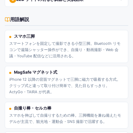
用語解説
スマホ三脚
スマートフォンを固定して撮影できる小型三脚。Bluetooth リモ
コンで遠隔シャッター操作ができ、自撮り・動画撮影・Web 会
議・YouTube 配信などに活用される。
MagSafe マグネット式
iPhone 12 以降の背面マグネットで三脚に磁力で吸着する方式。
クリップ式と違って取り付け簡単で、見た目もすっきり。
ActyGo・TAIRA が代表。
自撮り棒・セルカ棒
スマホを伸ばして自撮りするための棒。三脚機能を兼ね備えたモ
デルが主流で、観光地・運動会・SNS 撮影で活躍する。