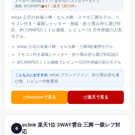
メーカー:
mitas
タイプ:
楽天1位ベストセラータイプ
価格:
約1,999円
4.1
（楽天
1,823
件）
mitas 公式の自撮り棒・セルカ棒・スマホ三脚モデル。リ
モコン付き・遠隔シャッター・無線・折り畳み持ち運び対
応、約 1,999円のミドル価格、レビュー 13 万件突破の人気
モデル。
mitas 公式の自撮り棒・セルカ棒・三脚3役兼用モデル
リモコン付き遠隔シャッター・折り畳み持ち運び対応設計
約1,999円のミドル価格でレビュー13万件突破の安心モデル
mitas ブランドファン、折り畳み持ち運
こんな人におすすめ
び派、レビュー件数重視
Amazonで見る
楽天で見る
eclink 楽天1位 3WAY雲台 三脚 一眼レフ対
8
応