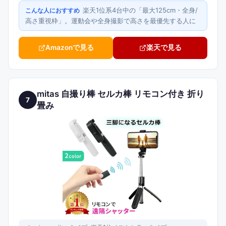
楽天1位系4台中の「最大125cm・全身/
こんな人におすすめ
高さ重視枠」。運動会や全身撮影で高さを最優先する人に
Amazonで見る
楽天で見る
mitas 自撮り棒 セルカ棒 リモコン付き 折り
7
畳み