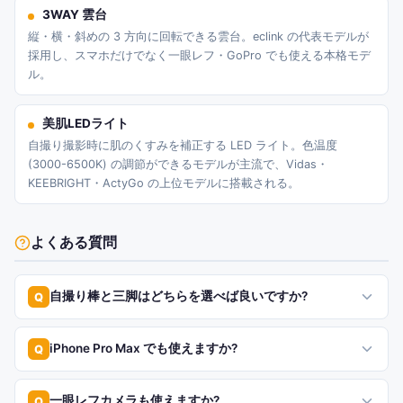
3WAY 雲台
縦・横・斜めの 3 方向に回転できる雲台。eclink の代表モデルが
採用し、スマホだけでなく一眼レフ・GoPro でも使える本格モデ
ル。
美肌LEDライト
自撮り撮影時に肌のくすみを補正する LED ライト。色温度
(3000-6500K) の調節ができるモデルが主流で、Vidas・
KEEBRIGHT・ActyGo の上位モデルに搭載される。
よくある質問
自撮り棒と三脚はどちらを選べば良いですか?
Q
iPhone Pro Max でも使えますか?
Q
一眼レフカメラも使えますか?
Q