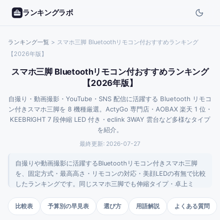
ランキングラボ
ランキング一覧
>
スマホ三脚 Bluetoothリモコン付おすすめランキング
【2026年版】
スマホ三脚 Bluetoothリモコン付おすすめランキング
【2026年版】
自撮り・動画撮影・YouTube・SNS 配信に活躍する Bluetooth リモコ
ン付きスマホ三脚を 8 機種厳選。ActyGo 専門店・AOBAX 楽天 1 位・
KEEBRIGHT 7 段伸縮 LED 付き・eclink 3WAY 雲台など多様なタイプ
を紹介。
最終更新:
2026-07-27
自撮りや動画撮影に活躍するBluetoothリモコン付きスマホ三脚
を、固定方式・最高高さ・リモコンの対応・美顔LEDの有無で比較
したランキングです。同じスマホ三脚でも伸縮タイプ・卓上ミ
ニ・フルサイズ・MagSafe式で最適解が変わるため、撮影シーン
を先に決めてから選ぶのが要点です。
比較表
予算別の早見表
選び方
用語解説
よくある質問