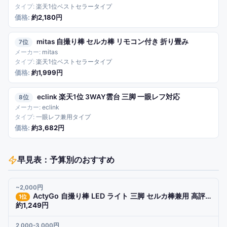
楽天1位ベストセラータイプ
約2,180円
mitas 自撮り棒 セルカ棒 リモコン付き 折り畳み
7
mitas
楽天1位ベストセラータイプ
約1,999円
eclink 楽天1位 3WAY雲台 三脚 一眼レフ対応
8
eclink
一眼レフ兼用タイプ
約3,682円
早見表：予算別のおすすめ
~2,000円
ActyGo 自撮り棒 LED ライト 三脚 セルカ棒兼用 高評価4.55
1
位
約1,249円
2,000-3,000円