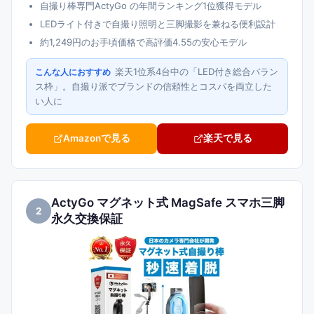
自撮り棒専門ActyGo の年間ランキング1位獲得モデル
LEDライト付きで自撮り照明と三脚撮影を兼ねる便利設計
約1,249円のお手頃価格で高評価4.55の安心モデル
楽天1位系4台中の「LED付き総合バラン
こんな人におすすめ
ス枠」。自撮り派でブランドの信頼性とコスパを両立した
い人に
Amazonで見る
楽天で見る
ActyGo マグネット式 MagSafe スマホ三脚
2
永久交換保証