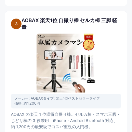
AOBAX 楽天1位 自撮り棒 セルカ棒 三脚 軽
3
量
メーカー:
AOBAX
タイプ:
楽天1位ベストセラータイプ
価格:
約1,200円
AOBAX の楽天 1 位獲得自撮り棒。セルカ棒・スマホ三脚・
じどり棒の 3 役兼用、iPhone・Android Bluetooth 対応、
約 1,200円の最安級でコスパ重視の入門機。