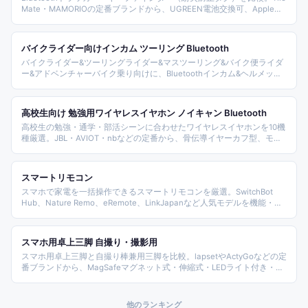
Mate・MAMORIOの定番ブランドから、UGREEN電池交換可、Apple
Find My互換、子供GPS兼用モデルまで、対応OSと用途で選びやすく整
理しました。
バイクライダー向けインカム ツーリング Bluetooth
バイクライダー&ツーリングライダー&マスツーリング&バイク便ライダ
ー&アドベンチャーバイク乗り向けに、Bluetoothインカム&ヘルメット
通話10本を厳選。UNESHOP&JESIMAIK×2&TNICER
T4X&yuzurand&SYGN HOUSE B+COM×2(SX1&PLAY)&生活アイディア
館&OMMQ&Yomeまで価格&人数&機能別カバー。
高校生向け 勉強用ワイヤレスイヤホン ノイキャン Bluetooth
高校生の勉強・通学・部活シーンに合わせたワイヤレスイヤホンを10機
種厳選。JBL・AVIOT・nbなどの定番から、骨伝導イヤーカフ型、モバ
イルバッテリー機能搭載モデル、1,000円台のエントリーまで価格帯と
装着方式をバランス良く紹介する。ノイキャンの集中力アップと、片耳
開放の安全性を両立した選び方を意識した。
スマートリモコン
スマホで家電を一括操作できるスマートリモコンを厳選。SwitchBot
Hub、Nature Remo、eRemote、LinkJapanなど人気モデルを機能・価
格・スマートスピーカー連携で比較したベスト10。
スマホ用卓上三脚 自撮り・撮影用
スマホ用卓上三脚と自撮り棒兼用三脚を比較。lapsetやActyGoなどの定
番ブランドから、MagSafeマグネット式・伸縮式・LEDライト付き・俯
瞰撮影対応まで、撮影用途に応じて選びやすく整理しました。
他のランキング