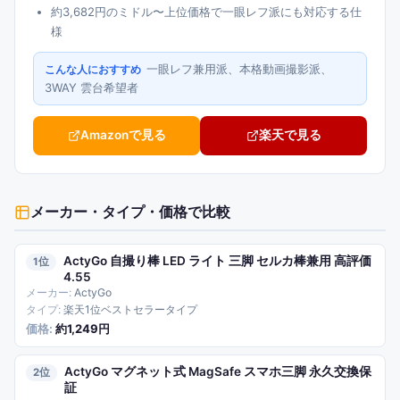
約3,682円のミドル〜上位価格で一眼レフ派にも対応する仕
様
一眼レフ兼用派、本格動画撮影派、
こんな人におすすめ
3WAY 雲台希望者
Amazonで見る
楽天で見る
メーカー・タイプ・価格で比較
ActyGo 自撮り棒 LED ライト 三脚 セルカ棒兼用 高評価
1
4.55
ActyGo
楽天1位ベストセラータイプ
約1,249円
ActyGo マグネット式 MagSafe スマホ三脚 永久交換保
2
証