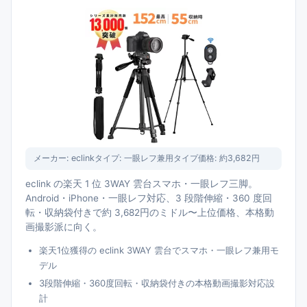
メーカー:
eclink
タイプ:
一眼レフ兼用タイプ
価格:
約3,682円
eclink の楽天 1 位 3WAY 雲台スマホ・一眼レフ三脚。
Android・iPhone・一眼レフ対応、3 段階伸縮・360 度回
転・収納袋付きで約 3,682円のミドル〜上位価格、本格動
画撮影派に向く。
楽天1位獲得の eclink 3WAY 雲台でスマホ・一眼レフ兼用モ
デル
3段階伸縮・360度回転・収納袋付きの本格動画撮影対応設
計