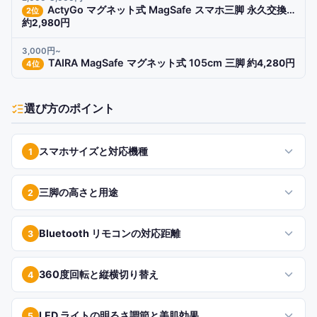
ActyGo マグネット式 MagSafe スマホ三脚 永久交換保証
2
位
約2,980円
3,000円~
TAIRA MagSafe マグネット式 105cm 三脚
約4,280円
4
位
選び方のポイント
スマホサイズと対応機種
1
三脚の高さと用途
2
Bluetooth リモコンの対応距離
3
360度回転と縦横切り替え
4
LED ライトの明るさ調節と美肌効果
5