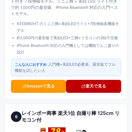
ト付き 7 段伸縮モデル。ミニ三脚 + 美顔 LED ライト付き
で約 1,000円の最安級、iPhone Bluetooth 対応の入門ベス
トモデル。
KEEBRIGHT のミニ三脚+美顔LEDライト+7段伸縮多機能モ
デル
約1,000円の最安級で美顔LED+三脚+リモコンの3拍子完備
iPhone Bluetooth 対応の入門機としては機能てんこ盛りの
設計
入門機+美顔LED必要派、最安級でフル
こんな人におすすめ
機能を試したい人
Amazonで見る
楽天で見る
レインボー商事 楽天1位 自撮り棒 125cm リ
6
モコン付