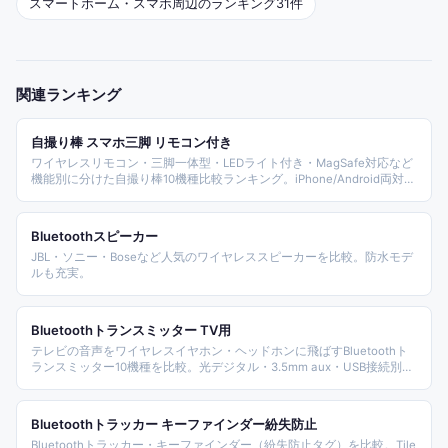
スマートホーム・スマホ周辺
のランキング
31
件
関連ランキング
自撮り棒 スマホ三脚 リモコン付き
ワイヤレスリモコン・三脚一体型・LEDライト付き・MagSafe対応など
機能別に分けた自撮り棒10機種比較ランキング。iPhone/Android両対応
の定番から長尺タイプ、デジカメ兼用モデルまでカバーし、選び方と
FAQも併せて解説します。
Bluetoothスピーカー
JBL・ソニー・Boseなど人気のワイヤレススピーカーを比較。防水モデ
ルも充実。
Bluetoothトランスミッター TV用
テレビの音声をワイヤレスイヤホン・ヘッドホンに飛ばすBluetoothト
ランスミッター10機種を比較。光デジタル・3.5mm aux・USB接続別、
低遅延apt-X LL対応モデルまで整理しました。
Bluetoothトラッカー キーファインダー紛失防止
Bluetoothトラッカー・キーファインダー（紛失防止タグ）を比較。Tile