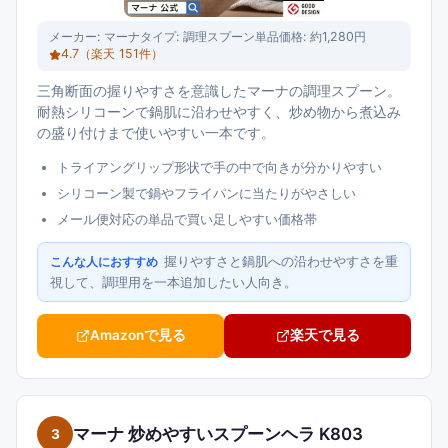
メーカー:
マーナ
タイプ:
調理スプーン単品
価格:
約1,280円
4.7
（楽天
151
件）
三角断面の握りやすさを意識したマーナの調理スプーン。
耐熱シリコーンで鍋肌に沿わせやすく、炒め物から煮込み
の盛り付けまで使いやすい一本です。
トライアングリップ形状で手の中で向きが分かりやすい
シリコーン製で鍋やフライパンに当たりがやさしい
メール便対応の単品で買い足しやすい価格帯
握りやすさと鍋肌への沿わせやすさを重
こんな人におすすめ
視して、調理用を一本追加したい人向き。
Amazonで見る
楽天で見る
マーナ 炒めやすいスプーンヘラ K803
3