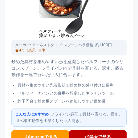
メーカー:
アーネスト
タイプ:
スプーンヘラ
価格:
約1,100円
4.5
（楽天
19
件）
炒めた具材を集めやすい形を意識したベルフィーナのシリ
コンスプーン。フライパン内で具材を寄せる、返す、盛る
動作を一連で行いたい人に合います。
具材を集めやすい先端形状で炒め物の盛り付けに便利
ベルフィーナパンとの併用を想定したキッチンツール
約千円台で炒め用スプーンを追加しやすい価格帯
フライパン調理で具材を寄せる、返す、
こんな人におすすめ
皿へ移す動作を手早くしたい人向き。
Amazonで見る
楽天で見る