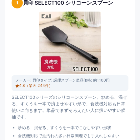
貝印 SELECT100 シリコーンスプーン
1
メーカー:
貝印
タイプ:
調理スプーン単品
価格:
約1,100円
4.8
（楽天
244
件）
SELECT100シリーズのシリコーンスプーン。炒める、混ぜ
る、すくうを一本で済ませやすい形で、食洗機対応も日常
使いに向きます。単品でまずそろえたい人に扱いやすい候
補です。
炒める、混ぜる、すくうを一本でこなしやすい形状
食洗機対応で油汚れの多い日常調理でも手入れしやすい