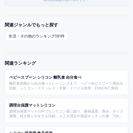
関連ジャンルでもっと探す
生活・その他
のランキング
191
件
関連ランキング
ベビースプーン シリコン 離乳食 自分食べ
離乳食初期から自分食べトレーニングまで、ベビー向けスプーン商品を
比較。シリコン・ステンレス・木製・ドードル知育・EDISON三角持
ち・ベビービョルンディナーセットまで素材と用途別に整理します。
調理台保護マットシリコン
調理台保護マットの中でもシリコン製に絞り、耐熱温度、厚み、サイズ
展開、拭き取りやすさを比較。人工大理石や賃貸キッチンの傷・汚れ対
策に使いやすい商品を紹介します。