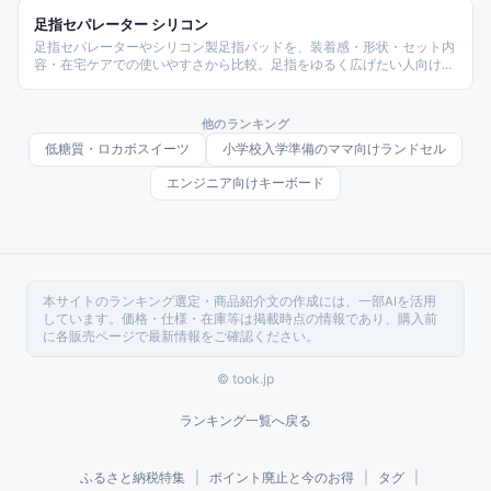
足指セパレーター シリコン
足指セパレーターやシリコン製足指パッドを、装着感・形状・セット内
容・在宅ケアでの使いやすさから比較。足指をゆるく広げたい人向けに
選びやすく整理します。
他のランキング
低糖質・ロカボスイーツ
小学校入学準備のママ向けランドセル
エンジニア向けキーボード
本サイトのランキング選定・商品紹介文の作成には、一部AIを活用
しています。価格・仕様・在庫等は掲載時点の情報であり、購入前
に各販売ページで最新情報をご確認ください。
© took.jp
ランキング一覧へ戻る
ふるさと納税特集
|
ポイント廃止と今のお得
|
タグ
|