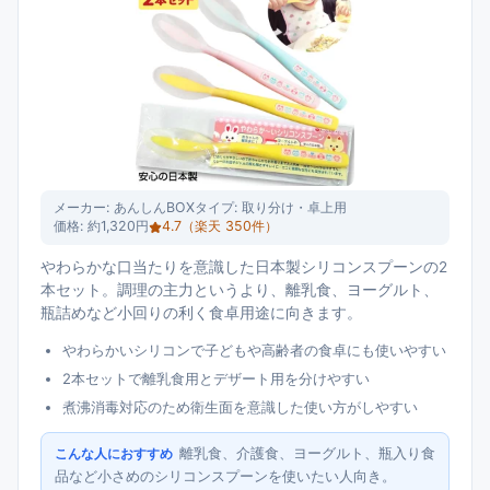
メーカー:
あんしんBOX
タイプ:
取り分け・卓上用
価格:
約1,320円
4.7
（楽天
350
件）
やわらかな口当たりを意識した日本製シリコンスプーンの2
本セット。調理の主力というより、離乳食、ヨーグルト、
瓶詰めなど小回りの利く食卓用途に向きます。
やわらかいシリコンで子どもや高齢者の食卓にも使いやすい
2本セットで離乳食用とデザート用を分けやすい
煮沸消毒対応のため衛生面を意識した使い方がしやすい
離乳食、介護食、ヨーグルト、瓶入り食
こんな人におすすめ
品など小さめのシリコンスプーンを使いたい人向き。