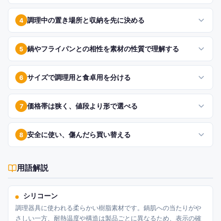
調理中の置き場所と収納を先に決める
4
鍋やフライパンとの相性を素材の性質で理解する
5
サイズで調理用と食卓用を分ける
6
価格帯は狭く、値段より形で選べる
7
安全に使い、傷んだら買い替える
8
用語解説
シリコーン
調理器具に使われる柔らかい樹脂素材です。鍋肌への当たりがや
さしい一方、耐熱温度や構造は製品ごとに異なるため、表示の確