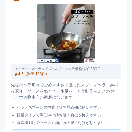
メーカー:
マーナ
タイプ:
スプーンヘラ
価格:
約1,280円
4.6
（楽天
133
件）
先端のヘラ形状で炒めやすさを狙ったスプーンヘラ。具材
を返す、ソースをぬぐう、少量をすくう動作をまとめやす
く、炒め物中心の家庭に合います。
ヘラとスプーンの中間形状で炒め物に使いやすい
軽量タイプで調理中の持ち替え負担を抑えやすい
食洗機対応でソースや油汚れの後片付けがしやすい