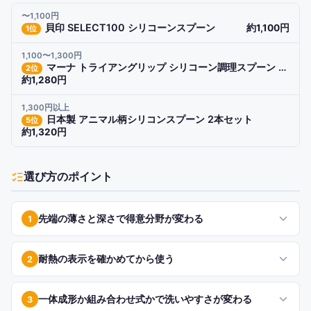
〜1,100円
貝印 SELECT100 シリコーンスプーン
約1,100円
1
位
1,100〜1,300円
マーナ トライアングリップ シリコーン調理スプーン K536
2
位
約1,280円
1,300円以上
日本製 アニマル柄シリコンスプーン 2本セット
5
位
約1,320円
選び方のポイント
先端の薄さと深さで得意分野が変わる
1
耐熱の表示を確かめてから使う
2
一体成形か組み合わせ式かで洗いやすさが変わる
3