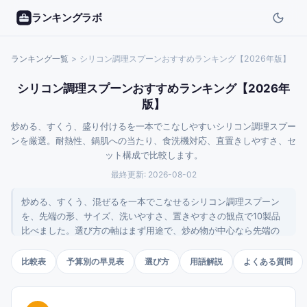
ランキングラボ
ランキング一覧
>
シリコン調理スプーンおすすめランキング【2026年版】
シリコン調理スプーンおすすめランキング【2026年
版】
炒める、すくう、盛り付けるを一本でこなしやすいシリコン調理スプー
ンを厳選。耐熱性、鍋肌への当たり、食洗機対応、直置きしやすさ、セ
ット構成で比較します。
最終更新:
2026-08-02
炒める、すくう、混ぜるを一本でこなせるシリコン調理スプーン
を、先端の形、サイズ、洗いやすさ、置きやすさの観点で10製品
比べました。選び方の軸はまず用途で、炒め物が中心なら先端の
薄いヘラ寄り、汁気のある料理や盛り付けが多いなら深さのある
スプーン形が向きます。火にかける道具ですから、耐熱の表示を
比較表
予算別の早見表
選び方
用語解説
よくある質問
確かめてから使ってください。