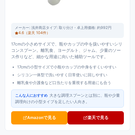
メーカー:
浅井商店
タイプ:
取り分け・卓上用
価格:
約992円
4.6
（楽天
104
件）
17cmの小さめサイズで、瓶やカップの中を扱いやすいシリ
コンスプーン。離乳食、ヨーグルト、ジャム、少量のソー
ス作りなど、細かな用途に向いた補助ツールです。
17cmの小型サイズで小瓶やカップの中身をすくいやすい
シリコン一体型で洗いやすく日常使いに回しやすい
離乳食や介護食など口当たりを重視する用途にも合う
大きな調理スプーンとは別に、瓶や少量
こんな人におすすめ
調理向けの小型タイプを足したい人向き。
Amazonで見る
楽天で見る