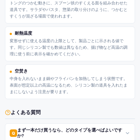
トングのつかむ動きに、スプーン状のすくえる面を組み合わせた
道具です。サラダやパスタ、惣菜の取り分けのように、つかむと
すくうが混ざる場面で使われます。
耐熱温度
変形せずに使える温度の上限として、製品ごとに示される値で
す。同じシリコン製でも数値は異なるため、揚げ物など高温の調
理に使う前に表示を確かめてください。
空焚き
中身を入れないまま鍋やフライパンを加熱してしまう状態です。
表面が想定以上の高温になるため、シリコン製の道具を入れたま
まにしないよう注意が要ります。
よくある質問
まず一本だけ買うなら、どのタイプを選べばよいです
Q
か?