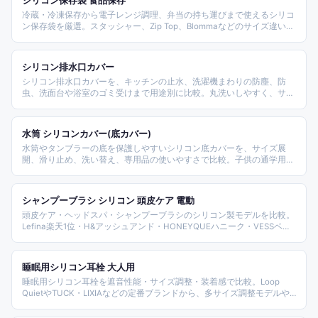
シリコン保存袋 食品保存
冷蔵・冷凍保存から電子レンジ調理、弁当の持ち運びまで使えるシリコ
ン保存袋を厳選。スタッシャー、Zip Top、Blommaなどのサイズ違いを
比較します。
シリコン排水口カバー
シリコン排水口カバーを、キッチンの止水、洗濯機まわりの防塵、防
虫、洗面台や浴室のゴミ受けまで用途別に比較。丸洗いしやすく、サイ
ズ調整しやすい商品を紹介します。
水筒 シリコンカバー(底カバー)
水筒やタンブラーの底を保護しやすいシリコン底カバーを、サイズ展
開、滑り止め、洗い替え、専用品の使いやすさで比較。子供の通学用か
ら大人の携帯マグまで選びやすい商品をまとめます。
シャンプーブラシ シリコン 頭皮ケア 電動
頭皮ケア・ヘッドスパ・シャンプーブラシのシリコン製モデルを比較。
Lefina楽天1位・H&アッシュアンド・HONEYQUEハニーク・VESSベ
ス・イルチ・フラワー・BEMOVITAなど10機種を2026年版おすすめラン
キングで紹介。サロン級ヘッドスパ・頭皮マッサージ・薄毛/抜け毛ケ
ア対応モデルを横断選定。
睡眠用シリコン耳栓 大人用
睡眠用シリコン耳栓を遮音性能・サイズ調整・装着感で比較。Loop
QuietやTUCK・LIXIAなどの定番ブランドから、多サイズ調整モデルや
洗える素材まで、騒音対策と快眠の用途に合わせて選びやすく整理しま
した。