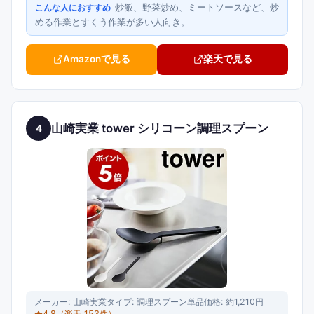
炒飯、野菜炒め、ミートソースなど、炒
こんな人におすすめ
める作業とすくう作業が多い人向き。
Amazonで見る
楽天で見る
山崎実業 tower シリコーン調理スプーン
4
メーカー:
山崎実業
タイプ:
調理スプーン単品
価格:
約1,210円
4.8
（楽天
153
件）