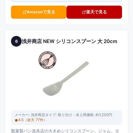
Amazonで見る
楽天で見る
浅井商店 NEW シリコンスプーン 大 20cm
6
メーカー:
浅井商店
タイプ:
取り分け・卓上用
価格:
約1,200円
4.5
（楽天
77
件）
製菓製パン道具店の大きめシリコンスプーン。ジャム、ヨ