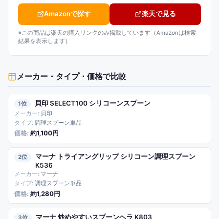
Amazonで探す
楽天で見る
※この商品は楽天の購入リンクのみ掲載しています（Amazonは検索
結果を表示します）
メーカー・タイプ・価格
で比較
貝印 SELECT100 シリコーンスプーン
1
貝印
調理スプーン単品
約1,100円
マーナ トライアングリップ シリコーン調理スプーン
2
K536
マーナ
調理スプーン単品
約1,280円
マーナ 炒めやすいスプーンヘラ K803
3