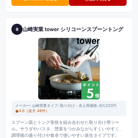
山崎実業 tower シリコーンスプーントング
8
メーカー:
山崎実業
タイプ:
取り分け・卓上用
価格:
約1,320円
4.6
（楽天
48
件）
スプーン面とトング形状を組み合わせた取り分け用ツー
ル。サラダやパスタ、惣菜をつかみながらすくいやすく、
調理後の盛り付けや食卓で使いやすい派生タイプです。