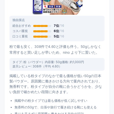
独自採点
総合おすすめ
7
位
/
16
コスパ重視
6
位
/
16
口コミ重視
5
位
/
16
粉で最も安く、308件で4.60と評価も伴う。50gしかなく
常用すると買い足しが早いため、nino より下に置いた。
タイプ:
粉（パウダー）
内容量:
50g
価格:
約1,000円
楽天レビュー:
308
件（平均
4.60
）
掲載している粉タイプのなかで最も価格が低い50gの日本
製パウダー。原因菌に働きかける方向で案内されており、
無香料です。粉タイプが自分の靴に合うかどうかを、少な
い負担で確かめたい段階に向きます。
掲載中の粉タイプでは最も価格が低く試しやすい
無香料の50gで、出張や旅行で履き続ける靴にも使える
香りを足さずに原因菌へ働きかける方向の設計