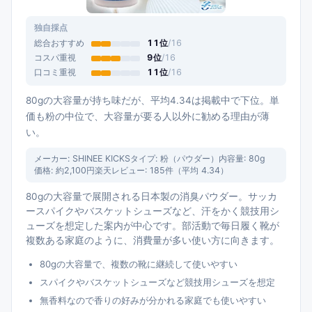
独自採点
総合おすすめ
11
位
/
16
コスパ重視
9
位
/
16
口コミ重視
11
位
/
16
80gの大容量が持ち味だが、平均4.34は掲載中で下位。単
価も粉の中位で、大容量が要る人以外に勧める理由が薄
い。
メーカー:
SHINEE KICKS
タイプ:
粉（パウダー）
内容量:
80g
価格:
約2,100円
楽天レビュー:
185
件（平均
4.34
）
80gの大容量で展開される日本製の消臭パウダー。サッカ
ースパイクやバスケットシューズなど、汗をかく競技用シ
ューズを想定した案内が中心です。部活動で毎日履く靴が
複数ある家庭のように、消費量が多い使い方に向きます。
80gの大容量で、複数の靴に継続して使いやすい
スパイクやバスケットシューズなど競技用シューズを想定
無香料なので香りの好みが分かれる家庭でも使いやすい