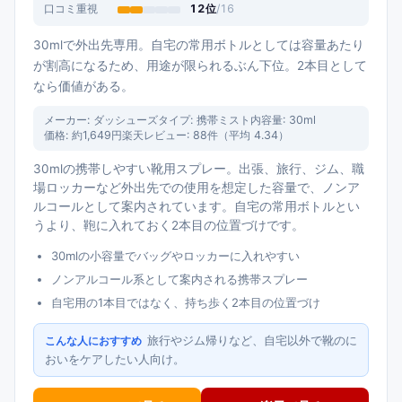
口コミ重視
12
位
/
16
30mlで外出先専用。自宅の常用ボトルとしては容量あたり
が割高になるため、用途が限られるぶん下位。2本目として
なら価値がある。
メーカー:
ダッシューズ
タイプ:
携帯ミスト
内容量:
30ml
価格:
約1,649円
楽天レビュー:
88
件（平均
4.34
）
30mlの携帯しやすい靴用スプレー。出張、旅行、ジム、職
場ロッカーなど外出先での使用を想定した容量で、ノンア
ルコールとして案内されています。自宅の常用ボトルとい
うより、鞄に入れておく2本目の位置づけです。
30mlの小容量でバッグやロッカーに入れやすい
ノンアルコール系として案内される携帯スプレー
自宅用の1本目ではなく、持ち歩く2本目の位置づけ
旅行やジム帰りなど、自宅以外で靴のに
こんな人におすすめ
おいをケアしたい人向け。