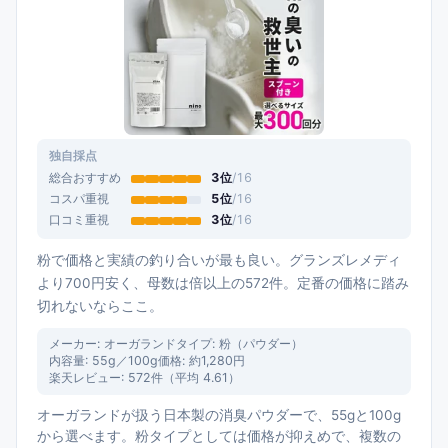
独自採点
総合おすすめ
3
位
/
16
コスパ重視
5
位
/
16
口コミ重視
3
位
/
16
粉で価格と実績の釣り合いが最も良い。グランズレメディ
より700円安く、母数は倍以上の572件。定番の価格に踏み
切れないならここ。
メーカー:
オーガランド
タイプ:
粉（パウダー）
内容量:
55g／100g
価格:
約1,280円
楽天レビュー:
572
件（平均
4.61
）
オーガランドが扱う日本製の消臭パウダーで、55gと100g
から選べます。粉タイプとしては価格が抑えめで、複数の