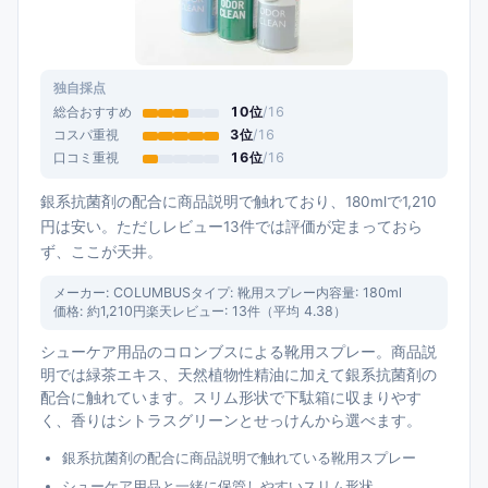
独自採点
総合おすすめ
10
位
/
16
コスパ重視
3
位
/
16
口コミ重視
16
位
/
16
銀系抗菌剤の配合に商品説明で触れており、180mlで1,210
円は安い。ただしレビュー13件では評価が定まっておら
ず、ここが天井。
メーカー:
COLUMBUS
タイプ:
靴用スプレー
内容量:
180ml
価格:
約1,210円
楽天レビュー:
13
件（平均
4.38
）
シューケア用品のコロンブスによる靴用スプレー。商品説
明では緑茶エキス、天然植物性精油に加えて銀系抗菌剤の
配合に触れています。スリム形状で下駄箱に収まりやす
く、香りはシトラスグリーンとせっけんから選べます。
銀系抗菌剤の配合に商品説明で触れている靴用スプレー
シューケア用品と一緒に保管しやすいスリム形状