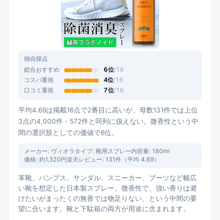
独自採点
総合おすすめ
6
位
/
16
コスパ重視
4
位
/
16
口コミ重視
7
位
/
16
平均4.69は掲載16点で2番目に高いが、母数131件では上位
3点の4,000件・572件と同列に扱えない。微香性という中
間の選択肢としての価値で6位。
メーカー:
ヴィオラ
タイプ:
靴用スプレー
内容量:
180ml
価格:
約1,320円
楽天レビュー:
131
件（平均
4.69
）
革靴、パンプス、サンダル、スニーカー、ブーツなど幅広
い靴を想定した日本製スプレー。微香性で、強い香りは避
けたいがまったくの無香では物足りない、という中間の要
望に合います。靴と下駄箱の両方が用途に含まれます。