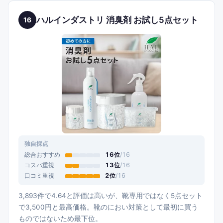
ハルインダストリ 消臭剤 お試し5点セット
16
独自採点
総合おすすめ
16
位
/
16
コスパ重視
13
位
/
16
口コミ重視
2
位
/
16
3,893件で4.64と評価は高いが、靴専用ではなく5点セット
で3,500円と最高価格。靴のにおい対策として最初に買う
ものではないため最下位。