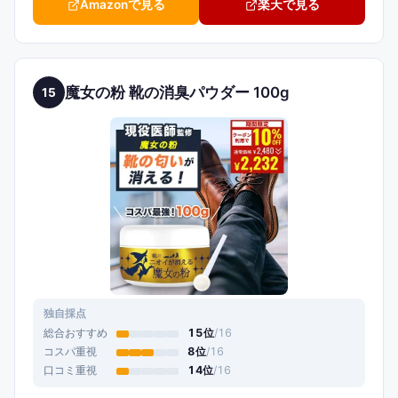
Amazonで見る
楽天で見る
魔女の粉 靴の消臭パウダー 100g
15
独自採点
総合おすすめ
15
位
/
16
コスパ重視
8
位
/
16
口コミ重視
14
位
/
16