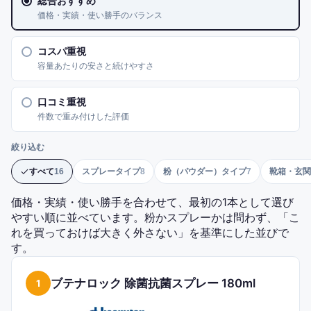
総合おすすめ
価格・実績・使い勝手のバランス
コスパ重視
容量あたりの安さと続けやすさ
口コミ重視
件数で重み付けした評価
絞り込む
すべて
スプレータイプ
粉（パウダー）タイプ
靴箱・玄関
16
8
7
総合おすすめ
のランキング
全16点
を表示
価格・実績・使い勝手を合わせて、最初の1本として選び
やすい順に並べています。粉かスプレーかは問わず、「こ
れを買っておけば大きく外さない」を基準にした並びで
す。
ブテナロック 除菌抗菌スプレー 180ml
1