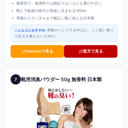
微香性で、無香料では物足りない人にも選びやすい
靴と下駄箱の両方が用途に含まれる180ml
革靴からサンダルまで幅広い靴に使える日本製
革靴やパンプスを中心に、ごく軽い香り
こんな人におすすめ
で足元を整えたい人向け。
Amazonで見る
楽天で見る
靴用消臭パウダー 50g 無香料 日本製
7