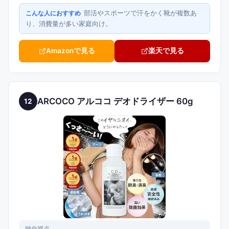
部活やスポーツで汗をかく靴が複数あ
こんな人におすすめ
り、消費量が多い家庭向け。
Amazonで見る
楽天で見る
ARCOCO アルココ デオドライザー 60g
12