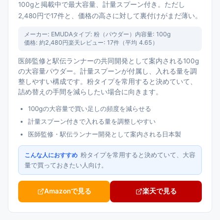
100gと掲載中で最大容量、計量スプーン付き。ただし
2,480円で17件と、価格の高さに対して裏付けがまだ薄い。
メーカー:
EMUDA
タイプ:
粉（パウダー）
内容量:
100g
価格:
約2,480円
楽天レビュー:
17
件（平均
4.65
）
医師監修と駅伝ランナーの共同開発として案内される100g
の大容量パウダー。計量スプーンが付属し、入れる量を調
整しやすい構成です。粉タイプを常用すると決めていて、
詰め替えの手間を減らしたい場合に向きます。
100gの大容量で買い足しの頻度を減らせる
計量スプーン付きで入れる量を調整しやすい
医師監修・駅伝ランナー開発として案内される日本製
粉タイプを常用すると決めていて、大容
こんな人におすすめ
量で買っておきたい人向け。
Amazonで見る
楽天で見る