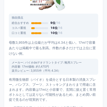
独自採点
総合おすすめ
9
位
/
16
コスパ重視
16
位
/
16
口コミ重視
10
位
/
16
母数3,955件は上位級だが平均は4.34と低い。17mlで容量
あたりは掲載中で最も割高。件数の多さだけでは上位に置
けない例。
メーカー:
バイオdeデオドラント
タイプ:
靴用スプレー
内容量:
17ml
価格:
約1,470円
楽天レビュー:
3,955
件（平均
4.34
）
有用微生物群（バイオ）を成分とする日本製の消臭スプレ
ー。パンプス、ブーツ、ストッキングまわりまで用途に含
まれます。内容量は17mlと小容量で、玄関に据え置く常用
ボトルとしては足りない可能性があるため、まとめ買い前
提で見るのが現実的です。