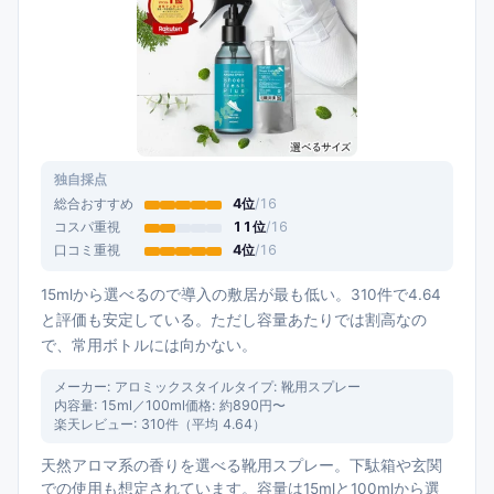
独自採点
総合おすすめ
4
位
/
16
コスパ重視
11
位
/
16
口コミ重視
4
位
/
16
15mlから選べるので導入の敷居が最も低い。310件で4.64
と評価も安定している。ただし容量あたりでは割高なの
で、常用ボトルには向かない。
メーカー:
アロミックスタイル
タイプ:
靴用スプレー
内容量:
15ml／100ml
価格:
約890円〜
楽天レビュー:
310
件（平均
4.64
）
天然アロマ系の香りを選べる靴用スプレー。下駄箱や玄関
での使用も想定されています。容量は15mlと100mlから選