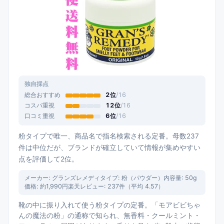
独自採点
総合おすすめ
2
位
/
16
コスパ重視
12
位
/
16
口コミ重視
6
位
/
16
粉タイプで唯一、商品名で指名検索される定番。母数237
件は中位だが、ブランドが確立していて情報が集めやすい
点を評価して2位。
メーカー:
グランズレメディ
タイプ:
粉（パウダー）
内容量:
50g
価格:
約1,990円
楽天レビュー:
237
件（平均
4.57
）
靴の中に振り入れて使う粉タイプの定番。「モアビビちゃ
んの魔法の粉」の通称で知られ、無香料・クールミント・