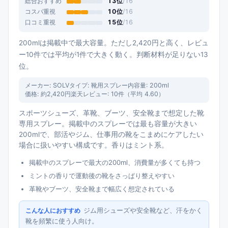
総合おすすめ
13
位
/
16
コスパ重視
10
位
/
16
口コミ重視
15
位
/
16
200mlは掲載中で最大容量。ただし2,420円と高く、レビュ
ー10件では平均が1件で大きく動く。判断材料が足りない13
位。
メーカー:
SOLV
タイプ:
靴用スプレー
内容量:
200ml
価格:
約2,420円
楽天レビュー:
10
件（平均
4.60
）
スポーツシューズ、革靴、ブーツ、安全靴まで想定した靴
専用スプレー。掲載中のスプレーでは最も容量が大きい
200mlで、部活やジム、仕事用の靴をこまめにケアしたい
場合に扱いやすい構成です。香りはミント系。
掲載中のスプレーで最大の200ml、消費量が多くても持つ
ミントの香りで運動後の靴をさっぱり整えやすい
革靴やブーツ、安全靴まで幅広く想定されている
ジム用シューズや安全靴など、汗をかく
こんな人におすすめ
靴を頻繁に使う人向け。