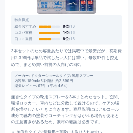
独自採点
総合おすすめ
8
位
/
16
コスパ重視
1
位
/
16
口コミ重視
8
位
/
16
3本セットのため容量あたりでは掲載中で最安だが、初期費
用2,399円は単品で試したい人には重い。母数97件も控え
めで、まとめ買い前提の人向けの8位。
メーカー:
ドクターショール
タイプ:
靴用スプレー
内容量:
150ml×3本
価格:
約2,399円
楽天レビュー:
97
件（平均
4.64
）
無香性タイプの靴用スプレーを3本まとめたセット。玄関、
職場ロッカー、車内などに分散して置けるので、ケアの場
所を増やしたいときに向きます。商品説明にはアルコール
成分で靴内の塗装やコーティングがはがれる場合があると
の注意書きがあるため、素材の確認は必要です。
無香性タイプで職場用の革靴にも取り入れやすい