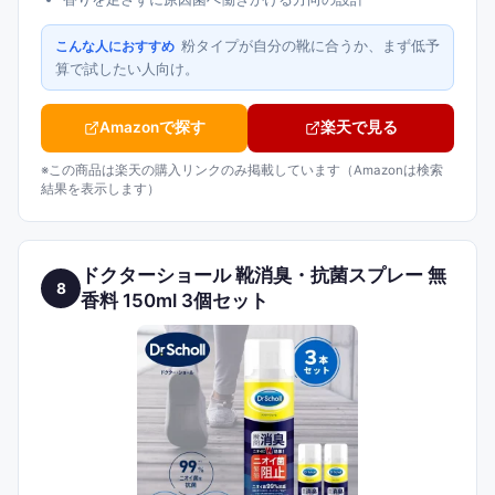
粉タイプが自分の靴に合うか、まず低予
こんな人におすすめ
算で試したい人向け。
Amazonで探す
楽天で見る
※この商品は楽天の購入リンクのみ掲載しています（Amazonは検索
結果を表示します）
ドクターショール 靴消臭・抗菌スプレー 無
8
香料 150ml 3個セット