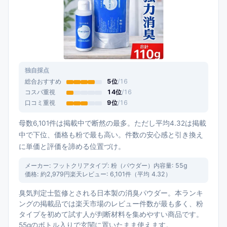
独自採点
総合おすすめ
5
位
/
16
コスパ重視
14
位
/
16
口コミ重視
9
位
/
16
母数6,101件は掲載中で断然の最多。ただし平均4.32は掲載
中で下位、価格も粉で最も高い。件数の安心感と引き換え
に単価と評価を諦める位置づけ。
メーカー:
フットクリア
タイプ:
粉（パウダー）
内容量:
55g
価格:
約2,979円
楽天レビュー:
6,101
件（平均
4.32
）
臭気判定士監修とされる日本製の消臭パウダー。本ランキ
ングの掲載品では楽天市場のレビュー件数が最も多く、粉
タイプを初めて試す人が判断材料を集めやすい商品です。
55gのボトル入りで玄関に置いたまま使えます。