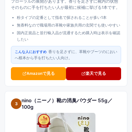
フローラルの展開があります。香りを足さずに靴内の状態
そのものに手を打ちたい人が最初に候補に挙げる1本です。
粉タイプの定番として指名で探されることが多い1本
無香料なので職場用の革靴や家族共用の玄関でも使いやすい
国内正規品と並行輸入品が流通するため購入時は表示を確認
したい
香りを足さずに、革靴やブーツのにおい
こんな人におすすめ
へ根本から手を打ちたい人向け。
Amazonで見る
楽天で見る
nino（ニーノ）靴の消臭パウダー 55g／
3
100g