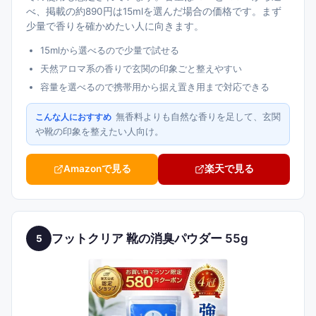
べ、掲載の約890円は15mlを選んだ場合の価格です。まず
少量で香りを確かめたい人に向きます。
15mlから選べるので少量で試せる
天然アロマ系の香りで玄関の印象ごと整えやすい
容量を選べるので携帯用から据え置き用まで対応できる
無香料よりも自然な香りを足して、玄関
こんな人におすすめ
や靴の印象を整えたい人向け。
Amazonで見る
楽天で見る
フットクリア 靴の消臭パウダー 55g
5