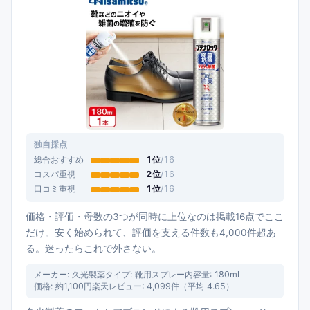
独自採点
総合おすすめ
1
位
/
16
コスパ重視
2
位
/
16
口コミ重視
1
位
/
16
価格・評価・母数の3つが同時に上位なのは掲載16点でここ
だけ。安く始められて、評価を支える件数も4,000件超あ
る。迷ったらこれで外さない。
メーカー:
久光製薬
タイプ:
靴用スプレー
内容量:
180ml
価格:
約1,100円
楽天レビュー:
4,099
件（平均
4.65
）