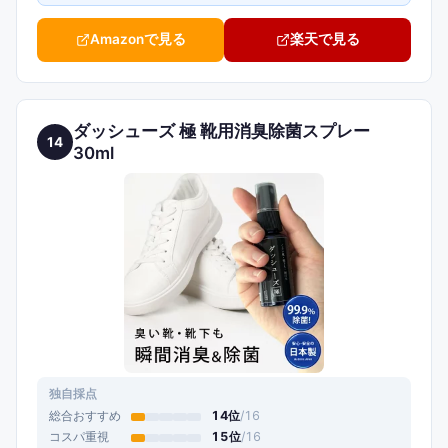
Amazonで見る
楽天で見る
ダッシューズ 極 靴用消臭除菌スプレー
14
30ml
独自採点
総合おすすめ
14
位
/
16
コスパ重視
15
位
/
16