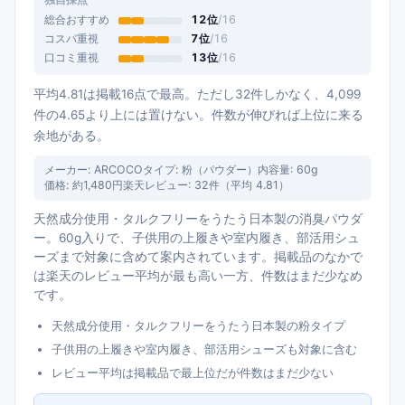
独自採点
総合おすすめ
12
位
/
16
コスパ重視
7
位
/
16
口コミ重視
13
位
/
16
平均4.81は掲載16点で最高。ただし32件しかなく、4,099
件の4.65より上には置けない。件数が伸びれば上位に来る
余地がある。
メーカー:
ARCOCO
タイプ:
粉（パウダー）
内容量:
60g
価格:
約1,480円
楽天レビュー:
32
件（平均
4.81
）
天然成分使用・タルクフリーをうたう日本製の消臭パウダ
ー。60g入りで、子供用の上履きや室内履き、部活用シュ
ーズまで対象に含めて案内されています。掲載品のなかで
は楽天のレビュー平均が最も高い一方、件数はまだ少なめ
です。
天然成分使用・タルクフリーをうたう日本製の粉タイプ
子供用の上履きや室内履き、部活用シューズも対象に含む
レビュー平均は掲載品で最上位だが件数はまだ少ない