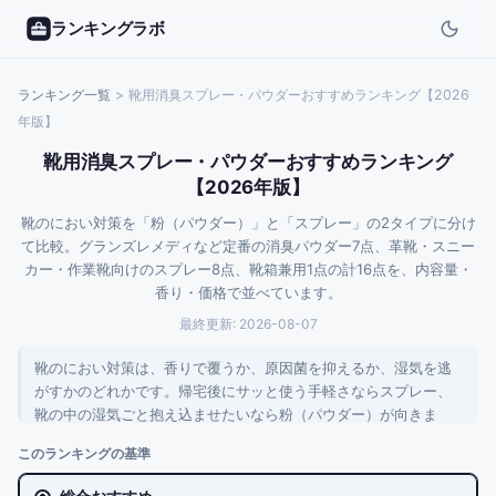
ランキングラボ
ランキング一覧
>
靴用消臭スプレー・パウダーおすすめランキング【2026
年版】
靴用消臭スプレー・パウダーおすすめランキング
【2026年版】
靴のにおい対策を「粉（パウダー）」と「スプレー」の2タイプに分け
て比較。グランズレメディなど定番の消臭パウダー7点、革靴・スニー
カー・作業靴向けのスプレー8点、靴箱兼用1点の計16点を、内容量・
香り・価格で並べています。
最終更新:
2026-08-07
靴のにおい対策は、香りで覆うか、原因菌を抑えるか、湿気を逃
がすかのどれかです。帰宅後にサッと使う手軽さならスプレー、
靴の中の湿気ごと抱え込ませたいなら粉（パウダー）が向きま
す。ここでは粉7点・スプレー8点・靴箱兼用1点の計16点を、内容
このランキングの基準
量と香りを揃えた比較表付きで整理しました。