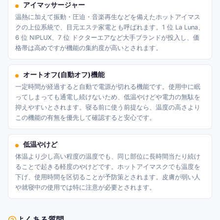
アイマッサージャー
温熱に加えて振動・圧迫・音楽再生などを備えたホットアイマス
クの上位系統で、目元エステ家電とも呼ばれます。1 位 La Luna、
6 位 NIPLUX、7 位 ドクターエアなど大手ブランドが投入し、価
格帯は高めですが機能の集約度が高いとされます。
オートオフ(自動オフ)機能
一定時間が経過すると自動で電源が切れる機能です。使用中に眠
ってしまっても通電し続けないため、低温やけどや電力の無駄を
抑えやすいとされます。寝る前に使う前提なら、温度の高さより
この機能の有無を優先して確認すると安心です。
低温やけど
体温より少し高い程度の温度でも、同じ部位に長時間当たり続け
ることで起きる軽度のやけどです。ホットアイマスクでも温度を
下げ、使用時間を区切ることが予防策とされます。皮膚が弱い人
や就寝中の使用では特に注意が必要とされます。
よくある質問