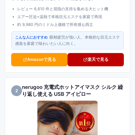
レビュー 6,610 件と屈指の支持を集める大ヒット機
エアー圧迫+温熱で本格目元エステを家庭で再現
約 9,980 円のミドル上価格で所有感も両立
眼精疲労が強い人、本格的な目元エステ
こんな人におすすめ
感覚を家庭で味わいたい人に向く。
Amazonで見る
楽天で見る
nerugoo 充電式ホットアイマスク シルク 繰
2
り返し使える USB アイピロー