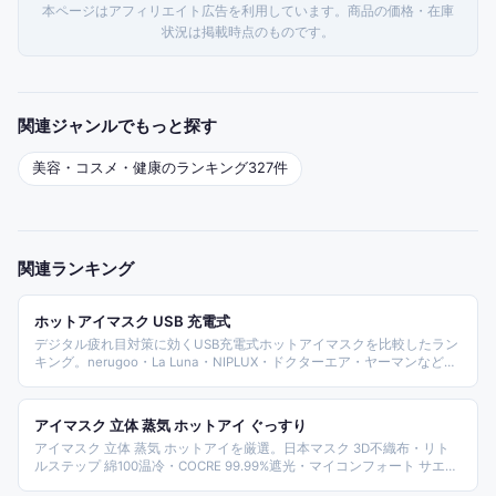
本ページはアフィリエイト広告を利用しています。商品の価格・在庫
状況は掲載時点のものです。
関連ジャンルでもっと探す
美容・コスメ・健康
のランキング
327
件
関連ランキング
ホットアイマスク USB 充電式
デジタル疲れ目対策に効くUSB充電式ホットアイマスクを比較したラン
キング。nerugoo・La Luna・NIPLUX・ドクターエア・ヤーマンなど主
要ブランドを温熱・振動・エアプレッシャー機能別に紹介します。
アイマスク 立体 蒸気 ホットアイ ぐっすり
アイマスク 立体 蒸気 ホットアイを厳選。日本マスク 3D不織布・リト
ルステップ 綿100温冷・COCRE 99.99%遮光・マイコンフォート サエギ
リ6層・cocobeau シルク100%・Relieved Life ceramin蒸気・MYTREX