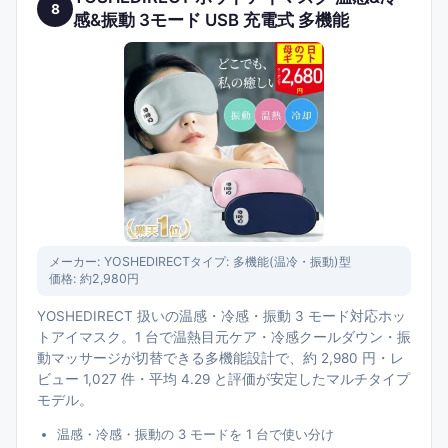
8
感&振動 3モード USB 充電式 多機能
メーカー:
YOSHEDIRECT
タイプ:
多機能(温冷・振動)型
価格:
約2,980円
YOSHEDIRECT 扱いの温感・冷感・振動 3 モード対応ホッ
トアイマスク。1 台で温熱目元ケア・冷感クールダウン・振
動マッサージが切替できる多機能設計で、約 2,980 円・レ
ビュー 1,027 件・平均 4.29 と評価が安定したマルチタイプ
モデル。
温感・冷感・振動の 3 モードを 1 台で使い分け