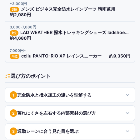
~3,000円
メンズ ビジネス完全防水レインブーツ 晴雨兼用
3
位
約2,980円
3,000-7,000円
LAD WEATHER 撥水トレッキングシューズ ladshoes004
1
位
約4,680円
7,000円~
ccilu PANTO-RIO XP レインスニーカー
約9,350円
4
位
選び方のポイント
完全防水と撥水加工の違いを理解する
1
蒸れにくさを左右する内部素材の選び方
2
通勤シーンに合う見た目を選ぶ
3