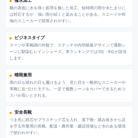
撥水加工
靴の表面に水を弾く処理を施した加工。短時間の雨や水たまりに
は対応するが、強い雨が続くと染みることがある。スエードや布
地のスニーカーで採用されやすい。
ビジネスタイプ
スーツや革靴調の外観で、ステッチや内羽根風デザインで通勤シ
ーンに馴染むレインシューズ。本ランキングでは3位・8位が該当
します。
晴雨兼用
雨の日も晴れの日も履けるよう、見た目を一般的なスニーカーや
革靴に近づけたモデル。一足で複数シーンをカバーできるためコ
スパが高いとされる。
安全長靴
つま先に鉄芯やプラスチック芯を入れ、落下物・踏み抜きから足
を守る作業用の長靴。配送・農作業・建設現場など水のある環境
で使われやすい。