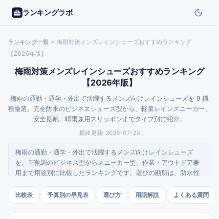
ランキングラボ
ランキング一覧
>
梅雨対策メンズレインシューズおすすめランキング
【2026年版】
梅雨対策メンズレインシューズおすすめランキング
【2026年版】
梅雨の通勤・通学・外出で活躍するメンズ向けレインシューズを 9 機
種厳選。完全防水のビジネスシューズ型から、軽量レインスニーカー、
安全長靴、晴雨兼用スリッポンまでタイプ別に紹介。
最終更新:
2026-07-29
梅雨の通勤・通学・外出で活躍するメンズ向けレインシューズ
を、革靴調のビジネス型からスニーカー型、作業・アウトドア兼
用まで用途別に比較したランキングです。選びの勘所は、防水性
と蒸れにくさのバランスで、長く歩く人や台風時の外出が多い人
は完全防水を選ぶと安心です。
比較表
予算別の早見表
選び方
用語解説
よくある質問