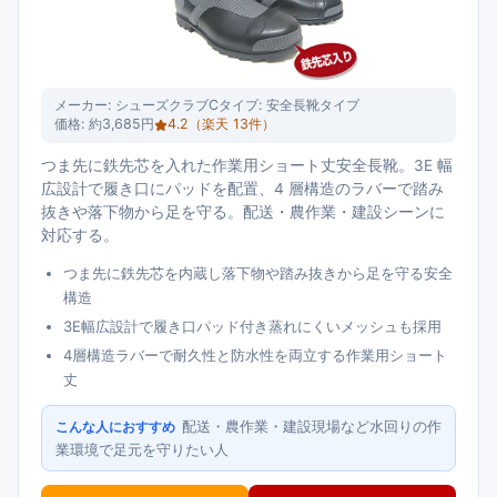
メーカー:
シューズクラブC
タイプ:
安全長靴タイプ
価格:
約3,685円
4.2
（楽天
13
件）
つま先に鉄先芯を入れた作業用ショート丈安全長靴。3E 幅
広設計で履き口にパッドを配置、4 層構造のラバーで踏み
抜きや落下物から足を守る。配送・農作業・建設シーンに
対応する。
つま先に鉄先芯を内蔵し落下物や踏み抜きから足を守る安全
構造
3E幅広設計で履き口パッド付き蒸れにくいメッシュも採用
4層構造ラバーで耐久性と防水性を両立する作業用ショート
丈
配送・農作業・建設現場など水回りの作
こんな人におすすめ
業環境で足元を守りたい人