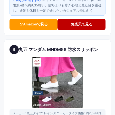
こんな人におすすめ
雨兼用枠(約9,350円)。価格よりも歩き心地と見た目を重視
し、通勤も休日も一足で通したいカジュアル派に向く
Amazonで見る
楽天で見る
丸五 マンダム MNDM56 防水スリッポン
5
メーカー:
丸五
タイプ:
レインスニーカータイプ
価格:
約2,599円