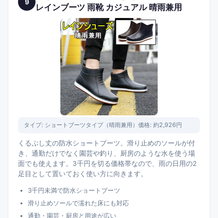
9
レインブーツ 雨靴 カジュアル 晴雨兼用
タイプ:
ショートブーツタイプ（晴雨兼用）
価格:
約2,926円
くるぶし丈の防水ショートブーツ。滑り止めのソールが付
き、通勤だけでなく園芸や釣り、厨房のような水を使う場
面でも使えます。3千円を切る価格帯なので、雨の日用の2
足目として置いておく使い方に向きます。
3千円未満で防水ショートブーツ
滑り止めソールで濡れた床にも対応
通勤・園芸・厨房と用途が広い