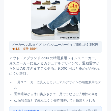
メーカー:
ccilu
タイプ:
レインスニーカータイプ
価格:
約9,350円
4.5
（楽天
155
件）
アウトドアブランド ccilu の晴雨兼用レインスニーカー。一
見スニーカーに見えるカジュアルデザインで、通勤通学か
ら休日の街歩きまでこなせる。9,000 円台と高めだが疲れ
にくい設計。
一見スニーカーに見えるカジュアルデザインの晴雨兼用モデ
ル
通勤通学から休日街歩きまで一足でこなせる汎用性の高さ
ccilu独自設計で疲れにくく長時間歩いても快適とされる
レインスニーカー3モデル中の上位・晴