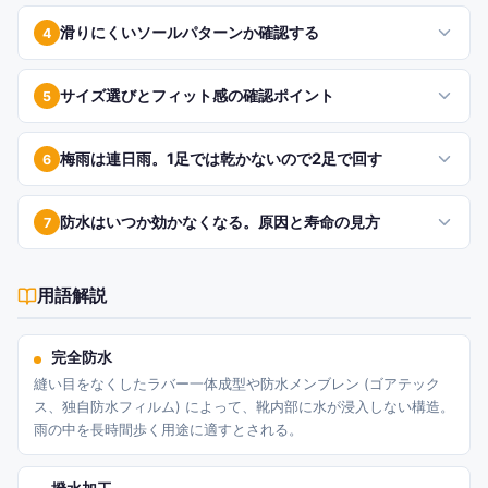
滑りにくいソールパターンか確認する
4
サイズ選びとフィット感の確認ポイント
5
梅雨は連日雨。1足では乾かないので2足で回す
6
防水はいつか効かなくなる。原因と寿命の見方
7
用語解説
完全防水
縫い目をなくしたラバー一体成型や防水メンブレン (ゴアテック
ス、独自防水フィルム) によって、靴内部に水が浸入しない構造。
雨の中を長時間歩く用途に適すとされる。