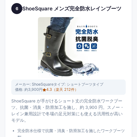
ShoeSquare メンズ完全防水レインブーツ
6
メーカー:
ShoeSquare
タイプ:
ショートブーツタイプ
価格:
約3,900円
4.3
（楽天
212
件）
ShoeSquare が手がけるショート丈の完全防水ワークブー
ツ。抗菌・消臭・防滑加工を施し、約 3,900 円。スノー・
レイン兼用設計で冬場の足元対策にも使える汎用性が高い
モデル。
完全防水仕様で抗菌・消臭・防滑加工を施したワークブーツ