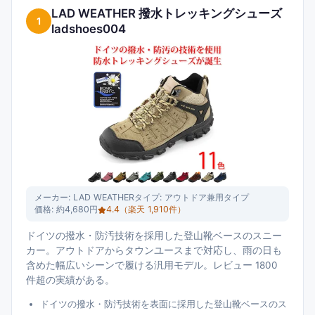
LAD WEATHER 撥水トレッキングシューズ
1
ladshoes004
メーカー:
LAD WEATHER
タイプ:
アウトドア兼用タイプ
価格:
約4,680円
4.4
（楽天
1,910
件）
ドイツの撥水・防汚技術を採用した登山靴ベースのスニー
カー。アウトドアからタウンユースまで対応し、雨の日も
含めた幅広いシーンで履ける汎用モデル。レビュー 1800
件超の実績がある。
ドイツの撥水・防汚技術を表面に採用した登山靴ベースのス