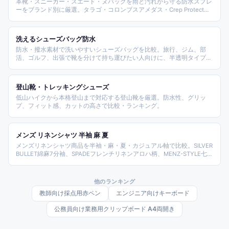
革靴・スニーカー・スエード・ヌバックを雨と汚れから守る防水スプレ
ーをブランド別に厳選。タラゴ・コロンブスアメダス・Crep Protect・
M.MOWBRAY・ジェイソンマーク・マーキープレイヤーなどシューケア
定番ブランドの撥水加工スプレーランキング。
洗えるシューズバッグ防水
防水・撥水素材で洗いやすいシューズバッグを比較。旅行、ジム、部
活、ゴルフ、出張で靴を分けて持ち運びたい人向けに、半透明タイプ、
折りたたみ型、持ち手付き、スナップボタン式まで整理します。
登山靴・トレッキングシューズ
低山ハイクから本格登山まで対応する登山靴を厳選。防水性、グリッ
プ、フィット感、カットの高さで比較・ランキング。
メンズ リネンシャツ 半袖 麻 夏
メンズリネンシャツ商品を半袖・麻・夏・カジュアル軸で比較。SILVER
BULLET綿麻7分袖、SPADEフレンチリネンアロハ柄、MENZ-STYLE七分
袖、Sputnicksリネンシャツ、FLAG ON CREW開襟、SOYOUS涼しい、
GENELESS全6色、select shop HKシアサッカー、コロニーバンドカラ
ー、TK-S半袖スリムまで価格帯と方式で整理。
他のランキング
教師向け採点用赤ペン
エンジニア向けキーボード
公務員向け業務用クリップボード A4両開き