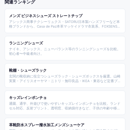
関連ランキング
メンズ ビジネスシューズ ストレートチップ
アシックス商事テクシーリュクス・SATORU日本製ハンズフリーなど本
格ブランドから、Casa de Paz本革マッケイドラマ衣装系、FOXSENSE
楽天478冠ベストセラー、靴のニシムラ軽量3E、SHOESMARKET大きい
サイズ23-30cmまで10種を比較。通勤・冠婚葬祭・就活・営業職向けメ
ンズビジネスシューズの選び方ガイドです。
ランニングシューズ
ナイキ、アシックス、ニューバランス等のランニングシューズを比較。
初心者〜中級者向け。
靴棚・シューズラック
玄関の靴収納に役立つシューズラック・シューズボックスを厳選。山崎
実業・アイリスオーヤマ・ニトリ・無印良品・IKEA・東谷など定番ブラ
ンドから、薄型・スリム・回転式・突っ張り式まで用途別に比較・ラン
キング。
キッズレインポンチョ
通園、通学、外遊びで使いやすいキッズレインポンチョを比較。ランド
セル対応、反射プリント、透明窓、収納袋付きなど、子供の年齢や移動
シーンに合わせて選べる商品をまとめます。
革靴防水スプレー撥水加工メンズシューケア