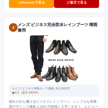
Amazonで見る
楽天で見る
メンズ ビジネス完全防水レインブーツ 晴雨
3
兼用
タイプ:
ビジネス革靴タイプ
価格:
約2,980円
4.2
（楽天
895
件）
晴れの日も履けるビジネスレインブーツ。シンプルな革靴
調デザインで価格 3,000 円前後と入手しやすく、レビュー