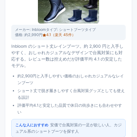
メーカー:
Inbloom
タイプ:
ショートブーツタイプ
価格:
約2,990円
4.1
（楽天
45
件）
Inbloom のショート丈レインブーツ。約 2,900 円と入手し
やすく、おしゃれカジュアルなデザインで台風対策にも対
応する。レビュー数は控えめだが評価平均 4.1 の安定した
モデル。
約2,900円と入手しやすい価格のおしゃれカジュアルなレイ
ンブーツ
ショート丈で脱ぎ履きしやすく台風対策グッズとしても使え
る設計
評価平均4.1と安定した品質で休日の街歩きにも合わせやす
い
安価で台風対策の一足が欲しい人、カジ
こんな人におすすめ
ュアル系のショートブーツを探す人