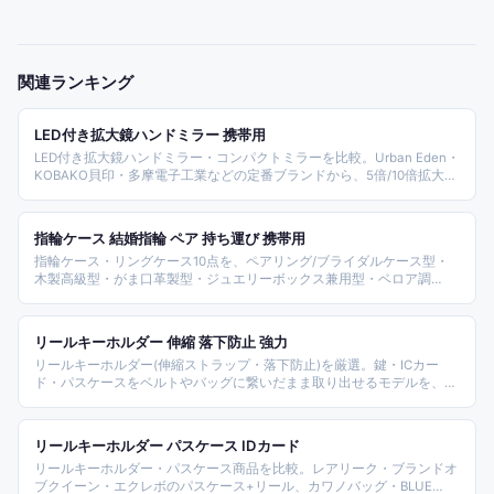
関連ランキング
LED付き拡大鏡ハンドミラー 携帯用
LED付き拡大鏡ハンドミラー・コンパクトミラーを比較。Urban Eden・
KOBAKO貝印・多摩電子工業などの定番ブランドから、5倍/10倍拡大
鏡、3色調光、USB充電式まで、倍率と機能性で選びやすく整理しまし
た。
指輪ケース 結婚指輪 ペア 持ち運び 携帯用
指輪ケース・リングケース10点を、ペアリング/ブライダルケース型・
木製高級型・がま口革製型・ジュエリーボックス兼用型・ベロア調
MILASIC型に分けて比較しました。結婚指輪・婚約指輪・プロポーズリ
ング・ペアリングの携帯保管・贈答ギフトに対応する選択肢を整理して
います。
リールキーホルダー 伸縮 落下防止 強力
リールキーホルダー(伸縮ストラップ・落下防止)を厳選。鍵・ICカー
ド・パスケースをベルトやバッグに繋いだまま取り出せるモデルを、素
材(本革/ステンレス/ナイロン)・長さ(65-80cm)・取付(カラビナ/ベルト
クリップ)別に整理した。
リールキーホルダー パスケース IDカード
リールキーホルダー・パスケース商品を比較。レアリーク・ブランドオ
ブクイーン・エクレボのパスケース+リール、カワノバッグ・BLUE