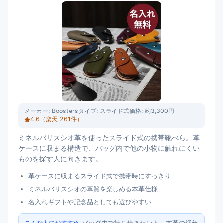
メーカー:
Boosters
タイプ:
スライド式
価格:
約3,300円
4.6
（楽天
261
件）
ミネルバリスシオ革を使ったスライド式の携帯靴べら。革
ケースに収まる構造で、バッグ内で他の小物に触れにくい
ものを探す人に向きます。
革ケースに収まるスライド式で携帯時にすっきり
ミネルバリスシオの革質を楽しめる本革仕様
名入れギフトや記念品としても選びやすい
バッグ内で持ち歩きたい人、本革の経年