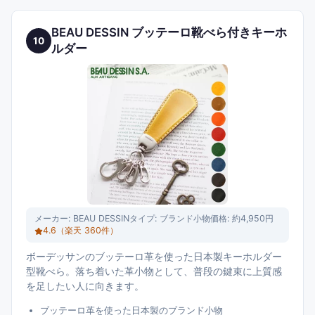
BEAU DESSIN ブッテーロ靴べら付きキーホ
10
ルダー
メーカー:
BEAU DESSIN
タイプ:
ブランド小物
価格:
約4,950円
4.6
（楽天
360
件）
ボーデッサンのブッテーロ革を使った日本製キーホルダー
型靴べら。落ち着いた革小物として、普段の鍵束に上質感
を足したい人に向きます。
ブッテーロ革を使った日本製のブランド小物