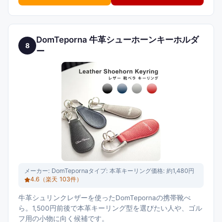
DomTeporna 牛革シューホーンキーホルダ
8
ー
メーカー:
DomTeporna
タイプ:
本革キーリング
価格:
約1,480円
4.6
（楽天
103
件）
牛革シュリンクレザーを使ったDomTepornaの携帯靴べ
ら。1,500円前後で本革キーリング型を選びたい人や、ゴル
フ用の小物に向く候補です。