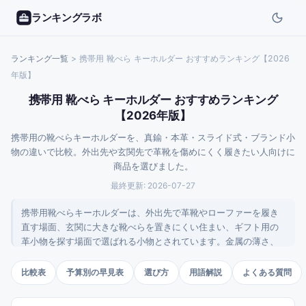
ランキングラボ
ランキング一覧
>
携帯用 靴べら キーホルダー おすすめランキング【2026
年版】
携帯用 靴べら キーホルダー おすすめランキング
【2026年版】
携帯用の靴べらキーホルダーを、真鍮・本革・スライド式・ブランド小
物の違いで比較。外出先や玄関先で革靴を傷めにくく履きたい人向けに
商品を選びました。
最終更新:
2026-07-27
携帯用靴べらキーホルダーは、外出先で革靴やローファーを履き
直す場面、玄関に大きな靴べらを置きにくい住まい、ギフト用の
革小物を探す場面で選ばれる小物とされています。金属の薄さ、
革カバーの質感、キーリングの扱いやすさ、名入れ対応、バッグ
や鍵束に付けた時の収まりで使い勝手が変わります。このランキ
比較表
予算別の早見表
選び方
用語解説
よくある質問
ングでは、1,000円前後の真鍮ミニタイプから本革スライド式、イ
ルビゾンテやボーデッサンのブランド品まで、携帯しやすさと見