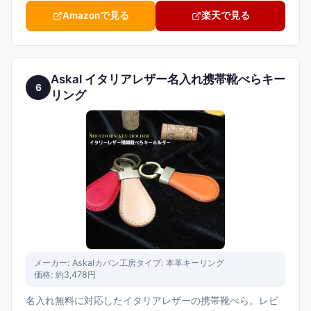
Amazonで見る
楽天で見る
Askal イタリアレザー名入れ携帯靴べらキー
6
リング
メーカー:
Askalカバン工房
タイプ:
本革キーリング
価格:
約3,478円
名入れ無料に対応したイタリアレザーの携帯靴べら。レビ