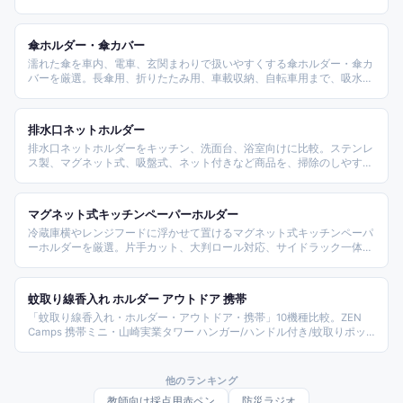
SINCERE本革ストラップ40cm、LIBオンライン/trystramsのIDカードホ
ルダー、Hacoa木製、Diralオーダー、ホークアイヘルプマーク付きまで
タイプ別に整理した。
傘ホルダー・傘カバー
濡れた傘を車内、電車、玄関まわりで扱いやすくする傘ホルダー・傘カ
バーを厳選。長傘用、折りたたみ用、車載収納、自転車用まで、吸水
性・防水性・固定方法で比較します。
排水口ネットホルダー
排水口ネットホルダーをキッチン、洗面台、浴室向けに比較。ステンレ
ス製、マグネット式、吸盤式、ネット付きなど商品を、掃除のしやすさ
と設置場所で整理します。
マグネット式キッチンペーパーホルダー
冷蔵庫横やレンジフードに浮かせて置けるマグネット式キッチンペーパ
ーホルダーを厳選。片手カット、大判ロール対応、サイドラック一体型
などを比較します。
蚊取り線香入れ ホルダー アウトドア 携帯
「蚊取り線香入れ・ホルダー・アウトドア・携帯」10機種比較。ZEN
Camps 携帯ミニ・山崎実業タワー ハンガー/ハンドル付き/蚊取りポッ
ト・シェリマ 吊り下げ動物型・富士錦 パワー森林香+携帯防虫器セッ
ト・アジア工房 ガラス スチール・roomy KATORI POT 陶器・かもしか
道具店 萬古焼 蚊やりブタ日本製・八番屋 スチール製 吊り下げなど
他のランキング
2026年版整理。
教師向け採点用赤ペン
防災ラジオ