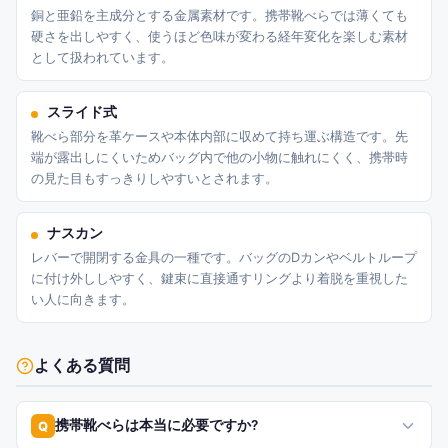
銅と亜鉛を主成分とする金属素材です。携帯靴べらでは薄くても
硬さを出しやすく、使うほど色味が変わる経年変化を楽しむ素材
として扱われています。
スライド式
靴べら部分を革ケースや本体内部に収めて持ち運ぶ構造です。先
端が露出しにくいためバッグ内で他の小物に触れにくく、携帯時
の見た目もすっきりしやすいとされます。
ナスカン
レバーで開閉する金具の一種です。バッグのDカンやベルトループ
に付け外ししやすく、鍵束に直接通すリングより着脱を重視した
い人に向きます。
よくある質問
携帯靴べらは本当に必要ですか?
Q