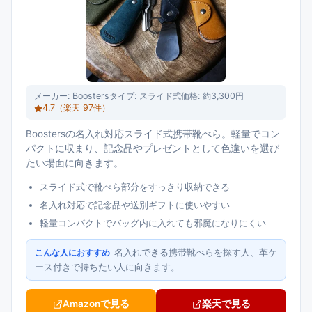
メーカー:
Boosters
タイプ:
スライド式
価格:
約3,300円
4.7
（楽天
97
件）
Boostersの名入れ対応スライド式携帯靴べら。軽量でコン
パクトに収まり、記念品やプレゼントとして色違いを選び
たい場面に向きます。
スライド式で靴べら部分をすっきり収納できる
名入れ対応で記念品や送別ギフトに使いやすい
軽量コンパクトでバッグ内に入れても邪魔になりにくい
名入れできる携帯靴べらを探す人、革ケ
こんな人におすすめ
ース付きで持ちたい人に向きます。
Amazonで見る
楽天で見る