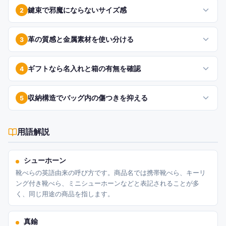
鍵束で邪魔にならないサイズ感
2
革の質感と金属素材を使い分ける
3
ギフトなら名入れと箱の有無を確認
4
収納構造でバッグ内の傷つきを抑える
5
用語解説
シューホーン
靴べらの英語由来の呼び方です。商品名では携帯靴べら、キーリ
ング付き靴べら、ミニシューホーンなどと表記されることが多
く、同じ用途の商品を指します。
真鍮