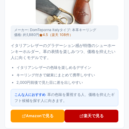
メーカー:
DomTeporna Italy
タイプ:
本革キーリング
価格:
約1,880円
4.5
（楽天
108
件）
イタリアンレザーのグラデーション感が特徴のシューホー
ンキーホルダー。革の表情を楽しみつつ、価格を抑えたい
人に向くモデルです。
イタリアンレザーの色味を楽しめるデザイン
キーリング付きで鍵束にまとめて携帯しやすい
2,000円前後で見た目に差を出しやすい
革の色味を重視する人、価格を抑えたギ
こんな人におすすめ
フト候補を探す人に向きます。
Amazonで見る
楽天で見る