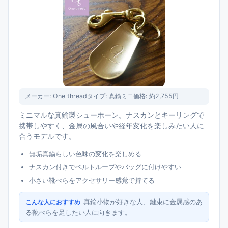
メーカー:
One thread
タイプ:
真鍮ミニ
価格:
約2,755円
ミニマルな真鍮製シューホーン。ナスカンとキーリングで
携帯しやすく、金属の風合いや経年変化を楽しみたい人に
合うモデルです。
無垢真鍮らしい色味の変化を楽しめる
ナスカン付きでベルトループやバッグに付けやすい
小さい靴べらをアクセサリー感覚で持てる
真鍮小物が好きな人、鍵束に金属感のあ
こんな人におすすめ
る靴べらを足したい人に向きます。