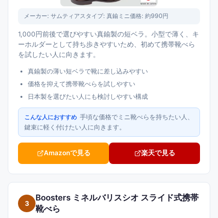
メーカー:
サムティアス
タイプ:
真鍮ミニ
価格:
約990円
1,000円前後で選びやすい真鍮製の短ベラ。小型で薄く、キ
ーホルダーとして持ち歩きやすいため、初めて携帯靴べら
を試したい人に向きます。
真鍮製の薄い短ベラで靴に差し込みやすい
価格を抑えて携帯靴べらを試しやすい
日本製を選びたい人にも検討しやすい構成
手頃な価格でミニ靴べらを持ちたい人、
こんな人におすすめ
鍵束に軽く付けたい人に向きます。
Amazonで見る
楽天で見る
Boosters ミネルバリスシオ スライド式携帯
3
靴べら