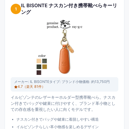
た目のバランスで比較しています。
IL BISONTE ナスカン付き携帯靴べらキーリ
1
ング
メーカー:
IL BISONTE
タイプ:
ブランド小物
価格:
約13,750円
4.7
（楽天
81
件）
イルビゾンテのレザーキーホルダー型携帯靴べら。ナスカ
ン付きでバッグや鍵束に付けやすく、ブランド革小物とし
ての存在感を重視したい人に向くモデルです。
ナスカン付きでバッグや鍵束に着脱しやすい構造
イルビゾンテらしい革小物感を楽しめるデザイン