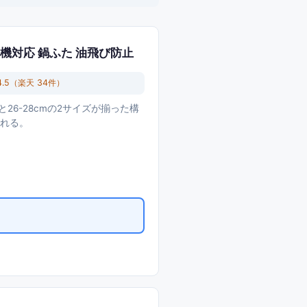
食洗機対応 鍋ふた 油飛び防止
4.5
（楽天
34
件）
と26-28cmの2サイズが揃った構
われる。