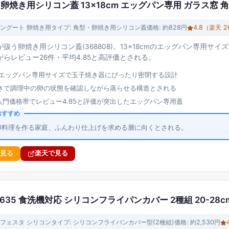
8 卵焼き用シリコン蓋 13×18cm エッグパン専用 ガラス窓 
ングート 卵焼き用
タイプ:
角型・卵焼き用シリコン蓋
価格:
約828円
4.8
（楽天
2
扱う卵焼き用シリコン蓋(368808)。13×18cmのエッグパン専用サイ
らレビュー26件・平均4.85と高評価とされる。
cmのエッグパン専用サイズで玉子焼き器にぴったり密閉する設計
きで調理中の卵の状態を確認しながら蒸らせる構造とされる
の入門価格帯でレビュー4.85と評価が突出したエッグパン専用蓋
おすすめ
卵料理を作る家庭、ふんわり仕上げを求める層に向くとされる。
で見る
楽天で見る
9635 食洗機対応 シリコンフライパンカバー 2種組 20-28
フェスタ シリコン
タイプ:
シリコンフライパンカバー型(2種組)
価格:
約2,530円