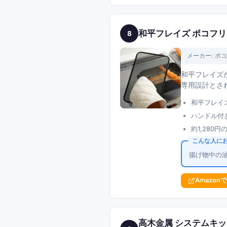
和平フレイズ ポコフリ
8
メーカー:
ポコ
和平フレイズが
専用設計とされ
和平フレイ
ハンドル付
約1,280
こんな人に
揚げ物中の
Amazon
高木金属 システムキッ