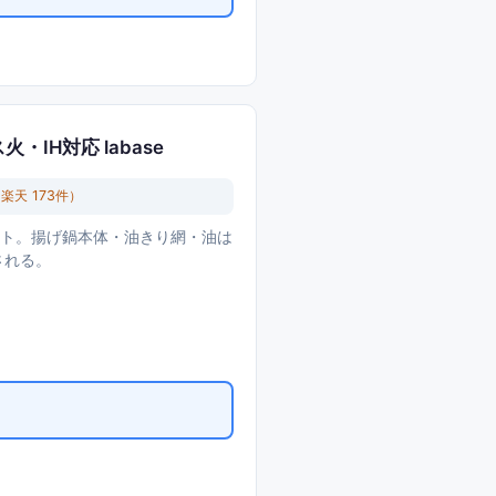
IH対応 labase
（楽天
173
件）
ット。揚げ鍋本体・油きり網・油は
される。