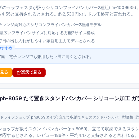
のララフェスタが扱うシリコンフライパンカバー2種組(im-100963
均4.55と支持されるとされる。約2,530円のミドル価格帯と言われる。
子レンジ両対応のシリコンフライパンカバー2種組モデル
mの幅広いフライパンサイズに対応する万能2サイズ構成
毎日の出し入れがしやすい家庭用主力モデルとされる
おすすめ
家庭、電子レンジでも兼用したい層に向くとされる。
で見る
楽天で見る
h-8059 たて置きスタンドパンカバー シリコーン加工 ガラス
ドライフショップ ph8059
タイプ:
立てて収納できるスタンドパンカバー型
価格:
約
ョップが扱うスタンドパンカバー(ph-8059)。立てて収納できるスタン
応するとされる。レビュー186件・平均4.17と支持されると言われる。