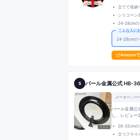
立てて収納
シリコーン
24-28
こんな人に
24-28c
Amazon
パール金属公式 HB-3
5
メーカー:
パー
パール金属公式
し、レビュー2
28-32
立つフライ