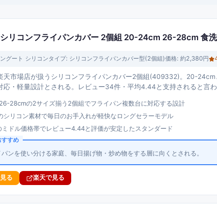
 シリコンフライパンカバー 2個組 20-24cm 26-28cm 
ングート シリコン
タイプ:
シリコンフライパンカバー型(2個組)
価格:
約2,380円
天市場店が扱うシリコンフライパンカバー2個組(409332)。20-24cm
対応・軽量設計とされる。レビュー34件・平均4.44と支持されると言
mと26-28cmの2サイズ揃う2個組でフライパン複数台に対応する設計
のシリコン素材で毎日のお手入れが軽快なロングセラーモデル
円のミドル価格帯でレビュー4.44と評価が安定したスタンダード
おすすめ
イパンを使い分ける家庭、毎日揚げ物・炒め物をする層に向くとされる。
で見る
楽天で見る