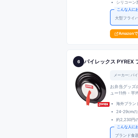
シリコーン
こんな人に
大型フライ
Amazon
パイレックス PYREX
6
メーカー:
パイ
お弁当グッズの
ュー11件・平
海外ブラン
24-29
約2,230
こんな人に
ブランド食