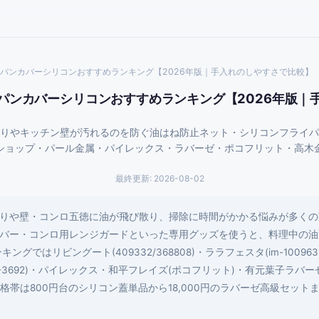
パンカバーシリコンおすすめランキング【2026年版｜手入れのしやすさで比較】
パンカバーシリコンおすすめランキング【2026年版｜
りやキッチン壁が汚れるのを防ぐ油はね防止ネット・シリコンフライパ
ショップ・パール金属・パイレックス・ラバーゼ・ポコフリット・高木
最終更新:
2026-08-02
りや壁・コンロ五徳に油が飛び散り、掃除に時間がかかる悩みが多くの
バー・コンロ用レンジガードといった専用グッズを使うと、料理中の油
グではリビングート(409332/368808)・ララフェスタ(im-10096
金属(HB-3692)・パイレックス・和平フレイズ(ポコフリット)・有元葉子
格帯は800円台のシリコン蓋単品から18,000円のラバーゼ高級セッ