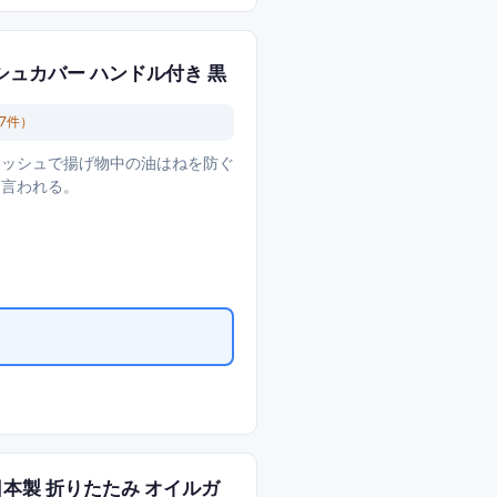
シュカバー ハンドル付き 黒
7
件）
型メッシュで揚げ物中の油はねを防ぐ
と言われる。
日本製 折りたたみ オイルガ