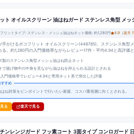
ット オイルスクリーン 油はねガード ステンレス角型 メッ
フリット
タイプ:
ステンレス・メッシュ油はねネット
価格:
約1,280円
4.9
（楽天
1
手がけるポコフリット オイルスクリーン(448785)。ステンレス角
る。約1,280円の入門価格帯ながらレビュー17件・平均4.94と高評価
ズ製のステンレス角型メッシュ油はね防止ネット
きで揚げ物中の中身を見ながら油はねを抑えられる設計とされる
円の入門価格帯でレビュー4.94と専用ネット系で突出した評価
おすすめ
油はね対策をピンポイントで行いたい家庭、コスパ重視層に向くとされる。
で見る
楽天で見る
チンレンジガード フッ素コート 3面タイプ コンロガード 