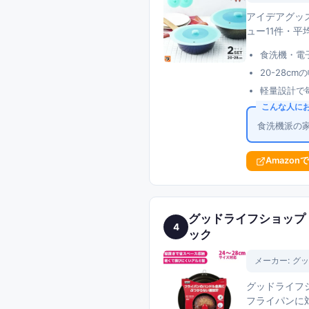
アイデアグッズ
ュー11件・平
食洗機・電
20-28c
軽量設計で
こんな人に
食洗機派の
Amazon
グッドライフショップ p
4
ック
メーカー:
グッ
グッドライフシ
フライパンに対