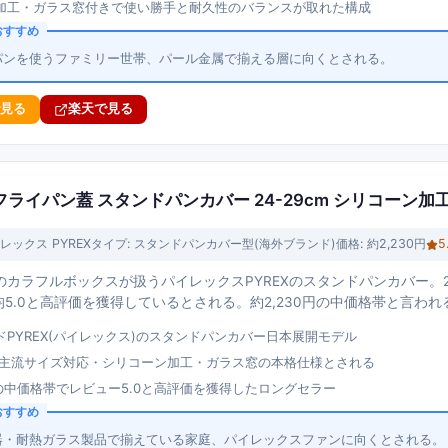
加工・ガラス窓付きで使い勝手と耐久性のバランスが取れた構成
おすすめ
パンを使うファミリー世帯、パール金属で揃える層に向くとされる。
で見る
楽天で見る
 フライパン蓋 スタンドパンカバー 24-29cm シリコーン加
レックス PYREX
タイプ:
スタンドパンカバー型(海外ブランド)
価格:
約2,230円
5
カラフルボックスが扱うパイレックスPYREXのスタンドパンカバー。2
均5.0と高評価を獲得しているとされる。約2,230円の中価格帯と言われ
ドPYREX(パイレックス)のスタンドパンカバー日本展開モデル
cmの主流サイズ対応・シリコーン加工・ガラス窓の本格仕様とされる
円の中価格帯でレビュー5.0と高評価を獲得したロングセラー
おすすめ
器・耐熱ガラス製品で揃えている家庭、パイレックスファンに向くとされる。