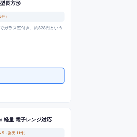
角型長方形
6
件）
ズでガラス窓付き。約828円という
cm 軽量 電子レンジ対応
4.5
（楽天
11
件）