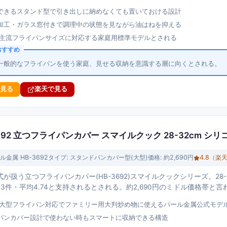
できるスタンド型で引き出しに納めなくても置いておける設計
加工・ガラス窓付きで調理中の状態を見ながら油はねを抑える
cmの主流フライパンサイズに対応する家庭用標準モデルとされる
おすすめ
mの一般的なフライパンを使う家庭、見せる収納を意識する層に向くとされる。
で見る
楽天で見る
692 立つフライパンカバー スマイルクック 28-32cm シ
ル金属 HB-3692
タイプ:
スタンドパンカバー型(大型)
価格:
約2,690円
4.8
（楽
が扱う立つフライパンカバー(HB-3692)スマイルクックシリーズ。28
3件・平均4.74と支持されるとされる。約2,690円のミドル価格帯と言
cmの大型フライパン対応でファミリー用大判炒め物に使えるパール金属公式モデ
パンカバー設計で使わない時もスマートに収納できる構造