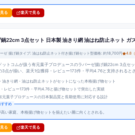
で見る
楽天で見る
鍋22cm 3点セット 日本製 油きり網 油はね防止ネット ガス火・
ーゼ 揚げ鍋
タイプ:
油はね防止ネット付き揚げ鍋セット型
価格:
約18,700円
4.8
ドットコムが扱う有元葉子プロデュースのラバーゼ揚げ鍋22cm 3点セ
3点が揃い、楽天1位獲得・レビュー173件・平均4.76と支持されると
・油きり網・油はね防止ネットがセットになった本格揚げ物セット
・レビュー173件・平均4.76と揚げ物セットで突出した実績
有元葉子プロデュースの日本製品質と長期使用に対応する設計
おすすめ
が高い家庭、本格揚げ物セットを揃えたい層に向くとされる。
で見る
楽天で見る