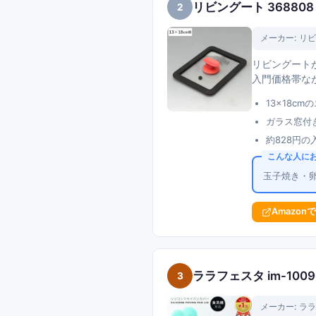
リビングート 36880
2
メーカー:
リビ
リビングートが
入門価格帯なが
13×18
ガラス窓付
約828円
こんな人に
玉子焼き・
Amazon
ララフェスタ im-100
3
メーカー:
ララ