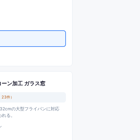
リコーン加工 ガラス窓
天
23
件）
-32cmの大型フライパンに対応
われる。
ル