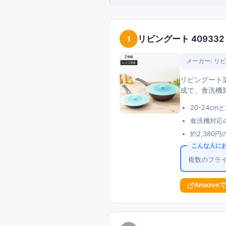
リビングート 409332
1
メーカー:
リビ
リビングート楽
成で、食洗機
20-24c
食洗機対応
約2,380
こんな人に
複数のフラ
Amazon