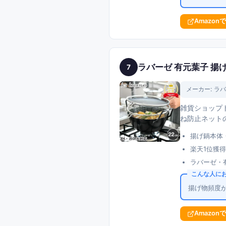
Amazon
ラバーゼ 有元葉子 揚げ
7
メーカー:
ラバ
雑貨ショップ
ね防止ネットの
揚げ鍋本体
楽天1位獲得
ラバーゼ・
こんな人に
揚げ物頻度
Amazon