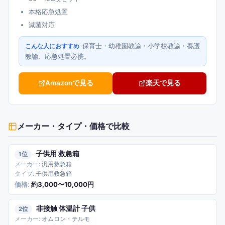
本格応急処置
滅菌対応
保育士・幼稚園教諭・小学校教諭・養護
こんな人におすすめ
教諭、応急処置必携。
Amazonで見る
楽天で見る
メーカー・タイプ・価格
で比較
子供用 救急箱
1
汎用救急箱
子供用救急箱
約3,000〜10,000円
非接触 体温計 子供
2
オムロン・テルモ