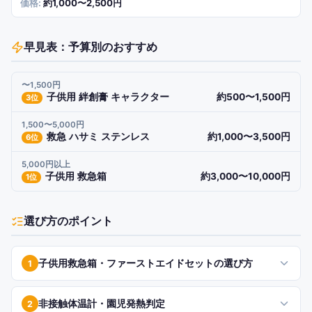
約1,000〜2,500円
早見表：予算別のおすすめ
〜1,500円
子供用 絆創膏 キャラクター
約500〜1,500円
3
位
1,500〜5,000円
救急 ハサミ ステンレス
約1,000〜3,500円
6
位
5,000円以上
子供用 救急箱
約3,000〜10,000円
1
位
選び方のポイント
子供用救急箱・ファーストエイドセットの選び方
1
非接触体温計・園児発熱判定
2