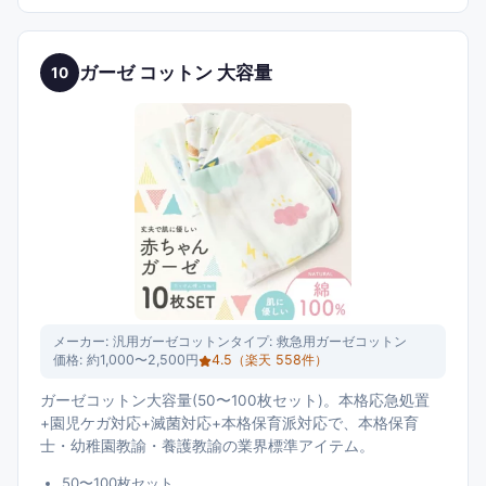
ガーゼ コットン 大容量
10
メーカー:
汎用ガーゼコットン
タイプ:
救急用ガーゼコットン
価格:
約1,000〜2,500円
4.5
（楽天
558
件）
ガーゼコットン大容量(50〜100枚セット)。本格応急処置
+園児ケガ対応+滅菌対応+本格保育派対応で、本格保育
士・幼稚園教諭・養護教諭の業界標準アイテム。
50〜100枚セット