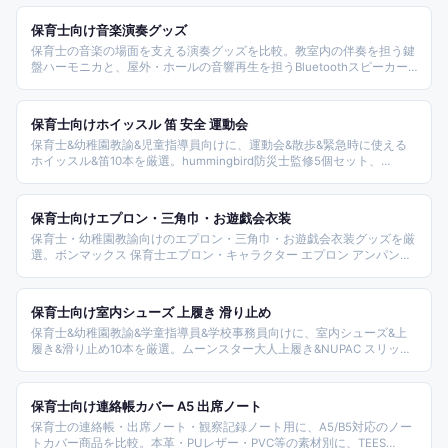
保育士向け音楽演奏グッズ
保育士の音楽の場面を支える演奏グッズを比較。教室内の伴奏を担う鍵
盤ハーモニカと、屋外・ホールの音響再生を担うBluetoothスピーカー
の2系統を、使う場所に合わせて選べます。
保育士向けホイッスル 笛 安全 運動会
保育士&幼稚園教諭&児童指導員向けに、運動会&散歩&緊急時に使える
ホイッスル&笛10本を厳選。hummingbird防災士監修5個セット、
Gadget Store薄型77円、CENTRALITY 2個セット&防犯ブザー、Bruck電
子ホイッスル、ラピタ蓄光、ヘルピー、村の鍛冶屋HS、Dimova警備社
長監修、ゆかい屋PKT3-2Fまで電動/金属/防災別にカバー。
保育士向けエプロン・三角巾・お遊戯会衣装
保育士・幼稚園教諭向けのエプロン・三角巾・お遊戯会衣装グッズを厳
選。ボンマックス 保育士エプロン・キャラクター エプロン アンパンマ
ン・しまむら キッズエプロン・サンエス 保育士パンツ・名札 マグネッ
トタイプなど保育園で必携のアイテムを比較した。
保育士向け室内シューズ 上履き 滑り止め
保育士&幼稚園教諭&学童指導員&学校事務員向けに、室内シューズ&上
履き&滑り止め10本を厳選。ムーンスター大人上履き&NUPAC スリッポ
ン&MINAX軽量&リゲッタ ナースサンダル&PAFHL&ブランアンジェ&パ
ーフェクトナースまで価格&用途別カバー。
保育士向け連絡帳カバー A5 出席ノート
保育士の連絡帳・出席ノート・観察記録ノート用に、A5/B5対応のノー
トカバー商品を比較。本革・PUレザー・PVC等の素材別に、TEES