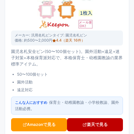
メーカー:
汎用名札ピン
タイプ:
園児名札ピン
価格:
約500〜2,000円
4.4
（楽天
16
件）
園児名札安全ピン(50〜100個セット)。園外活動+遠足+迷
子対策+本格保育派対応で、本格保育士・幼稚園教諭の業界
標準アイテム。
50〜100個セット
園外活動
遠足対応
保育士・幼稚園教諭・小学校教諭、園外
こんな人におすすめ
活動必携。
Amazonで見る
楽天で見る