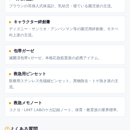
ブラウンの耳挿入式体温計。乳幼児・寝ている園児派の主流。
キャラクター絆創膏
ディズニー・サンリオ・アンパンマン等の園児用絆創膏。モチベ
向上派の主流。
包帯ガーゼ
滅菌済包帯+ガーゼ。本格応急処置派の必携アイテム。
救急用ピンセット
医療用ステンレス先端細ピンセット。異物除去・トゲ抜き派の主
流。
救急メモノート
コクヨ・LIHIT LABのケガ記録ノート。保育・教育派の業界標準。
よくある質問