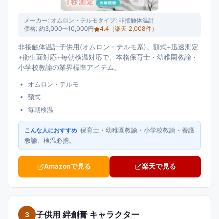
メーカー:
オムロン・テルモ
タイプ:
非接触体温計
価格:
約3,000〜10,000円
4.4
（楽天
2,008
件）
非接触体温計子供用(オムロン・テルモ系)。額式+迅速測定
+衛生面対応+毎朝検温対応で、本格保育士・幼稚園教諭・
小学校教諭の業界標準アイテム。
オムロン・テルモ
額式
毎朝検温
保育士・幼稚園教諭・小学校教諭・養護
こんな人におすすめ
教諭、検温必携。
Amazonで見る
楽天で見る
子供用 絆創膏 キャラクター
3