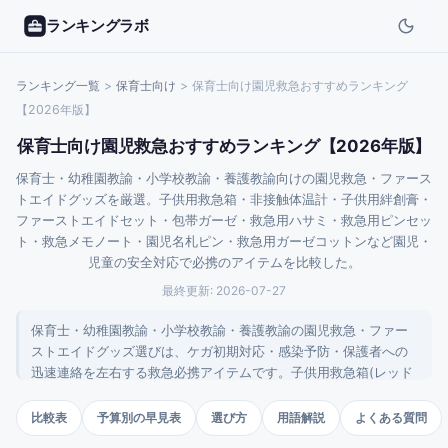
ランキングラボ
ランキング一覧
>
保育士
向け
>
保育士向け園児救急おすすめランキング
【2026年版】
保育士向け園児救急おすすめランキング【2026年版】
保育士・幼稚園教諭・小学校教諭・養護教諭向けの園児救急・ファース
トエイドグッズを厳選。子供用救急箱・非接触体温計・子供用絆創膏・
ファーストエイドセット・包帯ガーゼ・救急用ハサミ・救急用ピンセッ
ト・救急メモノート・園児名札ピン・救急用ガーゼコットンなど園児・
児童の安全対応で必携のアイテムを比較した。
最終更新:
2026-07-27
保育士・幼稚園教諭・小学校教諭・養護教諭の園児救急・ファー
ストエイドグッズ選びは、ケガ初期対応・感染予防・保護者への
迅速連絡を左右する救急必携アイテムです。子供用救急箱(レッド
クロス・3,000〜10,000円)は園児ケアの業界標準で、本格保育・
教育派の必携。非接触体温計・子供用絆創膏・ファーストエイド
比較表
予算別の早見表
選び方
用語解説
よくある質問
セット・包帯ガーゼ・救急用ハサミ・救急用ピンセット・救急メ