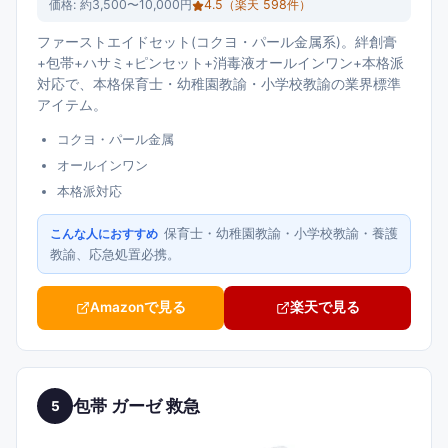
価格:
約3,500〜10,000円
4.5
（楽天
598
件）
ファーストエイドセット(コクヨ・パール金属系)。絆創膏
+包帯+ハサミ+ピンセット+消毒液オールインワン+本格派
対応で、本格保育士・幼稚園教諭・小学校教諭の業界標準
アイテム。
コクヨ・パール金属
オールインワン
本格派対応
保育士・幼稚園教諭・小学校教諭・養護
こんな人におすすめ
教諭、応急処置必携。
Amazonで見る
楽天で見る
包帯 ガーゼ 救急
5