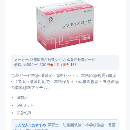
メーカー:
汎用医療用包帯
タイプ:
救急用包帯ガーゼ
価格:
約500〜1,500円
4.5
（楽天
13
件）
包帯ガーゼ救急(滅菌済・5枚セット)。本格応急処置+園児
ケガ対応+滅菌対応で、本格保育士・幼稚園教諭・養護教諭
の業界標準アイテム。
滅菌済
5枚セット
応急処置
保育士・幼稚園教諭・小学校教諭・養護
こんな人におすすめ