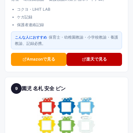
コクヨ・LIHIT LAB
ケガ記録
保護者連絡記録
保育士・幼稚園教諭・小学校教諭・養護
こんな人におすすめ
教諭、記録必携。
Amazonで見る
楽天で見る
園児 名札 安全 ピン
9