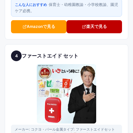
保育士・幼稚園教諭・小学校教諭、園児
こんな人におすすめ
ケア必携。
Amazonで見る
楽天で見る
ファーストエイド セット
4
メーカー:
コクヨ・パール金属
タイプ:
ファーストエイドセット