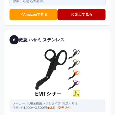
教諭、応急処置必携。
Amazonで見る
楽天で見る
救急 ハサミ ステンレス
6
メーカー:
汎用医療用ハサミ
タイプ:
救急ハサミ
価格:
約1,000〜3,500円
3.5
（楽天
2
件）