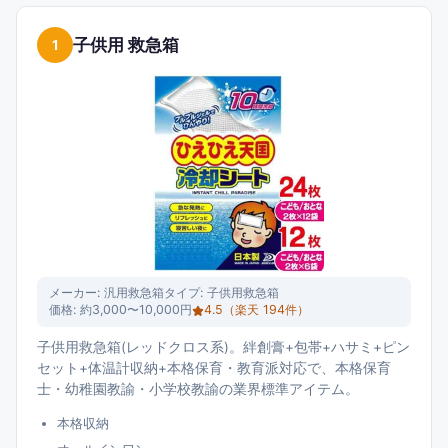
モノート・園児名札ピン・救急用ガーゼコットンは、園児・児童
の擦り傷+発熱+ケガ+応急処置の総合救急ツール。新人保育士から
子供用 救急箱
1
本格教育派までのモデルを300円〜10,000円の価格帯で整理しま
した。
メーカー:
汎用救急箱
タイプ:
子供用救急箱
価格:
約3,000〜10,000円
4.5
（楽天
194
件）
子供用救急箱(レッドクロス系)。絆創膏+包帯+ハサミ+ピン
セット+体温計収納+本格保育・教育派対応で、本格保育
士・幼稚園教諭・小学校教諭の業界標準アイテム。
本格収納