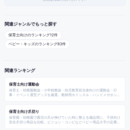
関連ジャンルでもっと探す
保育士
向けのランキング
12
件
ベビー・キッズ
のランキング
83
件
関連ランキング
保育士向け運動会
保育士・幼稚園教諭・小学校教諭・幼児教育担当者向けの運動会・行
事・イベント運営グッズを厳選。教師用ホイッスル・ハンドメガホン拡
声器・万国旗・リレーバトン・運動会ストップウォッチ・表彰状用紙・
子供用メダル・持ち運びホワイトボード・玉入れ用ボール・紅白旗など
運動会・遠足・発表会で必携のアイテムを比較したランキング。
保育士向け爪切り
保育園・幼稚園で園児の爪が伸びていた時に整える備品用に、子供向け
安全爪切り商品を比較。ピジョン・コンビなどベビー用品大手の定番、
電動爪削り・魔法のつめけずりまでタイプ別に整理した。