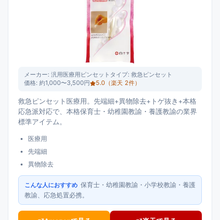
メーカー:
汎用医療用ピンセット
タイプ:
救急ピンセット
価格:
約1,000〜3,500円
5.0
（楽天
2
件）
救急ピンセット医療用。先端細+異物除去+トゲ抜き+本格
応急派対応で、本格保育士・幼稚園教諭・養護教諭の業界
標準アイテム。
医療用
先端細
異物除去
保育士・幼稚園教諭・小学校教諭・養護
こんな人におすすめ
教諭、応急処置必携。