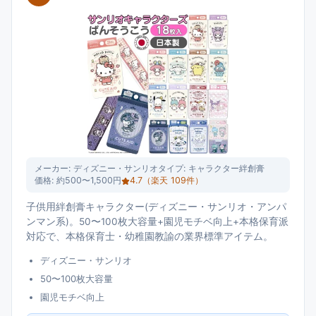
メーカー:
ディズニー・サンリオ
タイプ:
キャラクター絆創膏
価格:
約500〜1,500円
4.7
（楽天
109
件）
子供用絆創膏キャラクター(ディズニー・サンリオ・アンパ
ンマン系)。50〜100枚大容量+園児モチベ向上+本格保育派
対応で、本格保育士・幼稚園教諭の業界標準アイテム。
ディズニー・サンリオ
50〜100枚大容量
園児モチベ向上