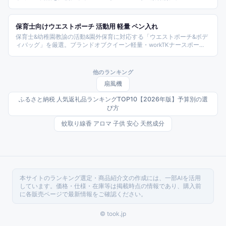
FACTORY・LIB・ブラン・クチュール等から価格帯別に整理した。
保育士向けウエストポーチ 活動用 軽量 ペン入れ
保育士&幼稚園教諭の活動&園外保育に対応する「ウエストポーチ&ボデ
ィバッグ」を厳選。ブランドオブクイーン軽量・workTKナースポー
チ・morichu楽天1位ナース・STREAMボディ・MY WAYスマホ・イロド
リバッグ・reireiペットボトル7ポケット・triple防水大容量・
PeachCraft軽量ペット・hello caseベルトポーチまでサイズ/機能別に整
他のランキング
理。
扇風機
ふるさと納税 人気返礼品ランキングTOP10【2026年版】予算別の選
び方
蚊取り線香 アロマ 子供 安心 天然成分
本サイトのランキング選定・商品紹介文の作成には、一部AIを活用
しています。価格・仕様・在庫等は掲載時点の情報であり、購入前
に各販売ページで最新情報をご確認ください。
© took.jp