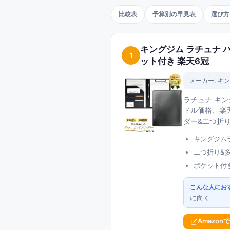
比較表
予算別の早見表
選び方
キングジム ラチュナ バ
1
ット付き 楽天6冠
メーカー:
キン
ラチュナ キン
ドル価格、楽天
ダー&二つ折
キングジム
二つ折り&
ポケット付
こんな人にお
に向く
Amazon