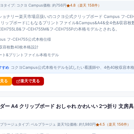
ヨ
タイプ:
コクヨ Campus
価格:
約756円
4.8
（楽天
158
件）
ョナリー楽天市場店扱いのコクヨ公式クリップボード Campus フ-CEH
リップボードにもなるプリントファイル&Campus&A4&全4色&収容枚
EH755LB&フ-CEH755M&フ-CEH755Pの本格モデルとされる。
us フ-CEH755公式本格仕様
&収容枚数40枚本格設計
ート&プリントファイル本格モデル
コクヨCampus公式本格モデルを試したい看護師や、4色40枚収容本
すすめ
で見る
楽天で見る
ー A4 クリップボード おしゃれ かわいい 2つ折り 文房具
プラージュ
タイプ:
ベルプラージュ 楽天1位
価格:
約1,980円
4.5
（楽天
156
件）