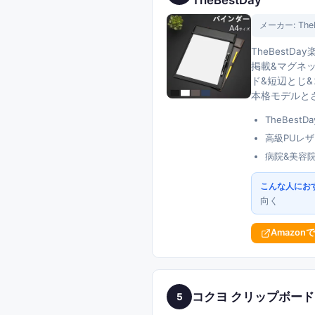
TheBestDay
メーカー:
The
TheBest
掲載&マグネッ
ド&短辺とじ&
本格モデルと
TheBes
高級PUレ
病院&美容
こんな人にお
向く
Amazon
コクヨ クリップボード プ
5