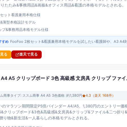
折りたたみ&事務用品&画板&オフィス用品&看護の本格モデルとされる。
 2枚セット看護兼用本格仕様
両面&薄型本格設計モデル
ップ&事務用品本格モデル仕様
FooFoo 2枚セット&看護兼用本格モデルを試したい看護師や、A3 
すすめ
で見る
楽天で見る
A4 A5 クリップボード 3色 高級感 文房具 クリップ ファ
ム商事
タイプ:
ススム商事 A4 A5 3色
価格:
約1,380円
4.3
（楽天
168
件）
のマラソン期間限定P5倍バインダー A4/A5。1,380円のエントリー
A5&クリップボード&3色&高級感&文房具&クリップ&ファイル&二つ折
&贈り物&新生活&一人暮らしの本格モデルとされる。