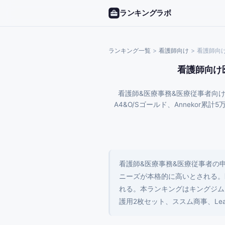
ランキングラボ
ランキング一覧
>
看護師
向け
>
看護師向け
看護師向け
看護師&医療事務&医療従事者向け
A4&O/Sゴールド、Annekor累計
看護師&医療事務&医療従事者の
ニーズが本格的に高いとされる。
れる。本ランキングはキングジム ラチュ
護用2枚セット、ススム商事、Leath