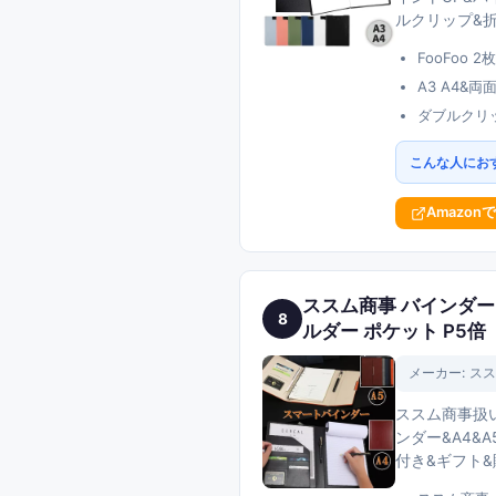
ルクリップ&
FooFoo
A3 A4&
ダブルクリ
こんな人にお
Amazon
ススム商事 バインダー 
8
ルダー ポケット P5倍
メーカー:
スス
ススム商事扱い
ンダー&A4&
付き&ギフト