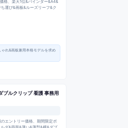
価格、楽天1位&バインダー&A4&
持ち運び&画板&ルーズリーフ&ク
しゃれ&画板兼用本格モデルを求め
横 ダブルクリップ 看護 事務用
0円のエントリー価格、期間限定ポ
ォルダ&両面&薄い&薄型&横&ダブ