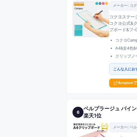
メーカー:
コク
コクヨステーシ
コクヨ公式&ク
プボード&フ-C
コクヨCamp
A4&全4色
クリップノ
こんな人にお
Amazon
ベルプラージュ バインダ
6
楽天1位
メーカー:
ベル