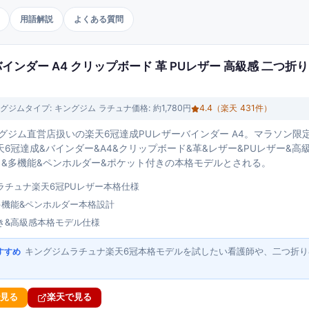
用語解説
よくある質問
インダー A4 クリップボード 革 PUレザー 高級感 二つ折り
グジム
タイプ:
キングジム ラチュナ
価格:
約1,780円
4.4
（楽天
431
件）
グジム直営店扱いの楽天6冠達成PUレザーバインダー A4。マラソン限定
6冠達成&バインダー&A4&クリップボード&革&レザー&PUレザー&高
り&多機能&ペンホルダー&ポケット付きの本格モデルとされる。
ラチュナ楽天6冠PUレザー本格仕様
多機能&ペンホルダー本格設計
き&高級感本格モデル仕様
キングジムラチュナ楽天6冠本格モデルを試したい看護師や、二つ折り
すすめ
で見る
楽天で見る