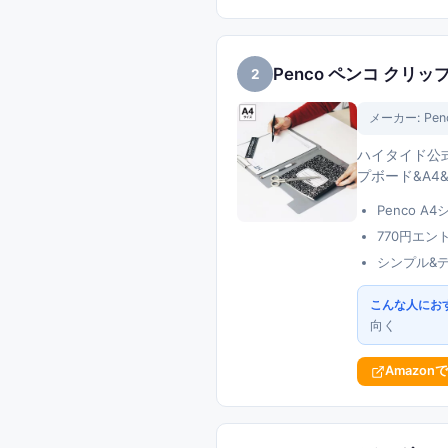
Penco ペンコ クリッ
2
メーカー:
Pen
ハイタイド公式
プボード&A4
Penco A
770円エ
シンプル&
こんな人にお
向く
Amazon