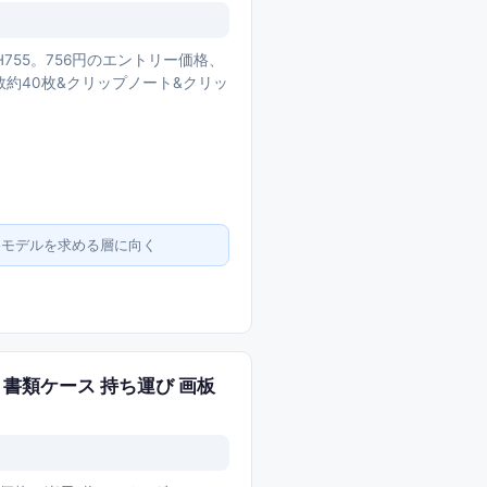
755。756円のエントリー価格、
数約40枚&クリップノート&クリッ
格モデルを求める層に向く
 書類ケース 持ち運び 画板