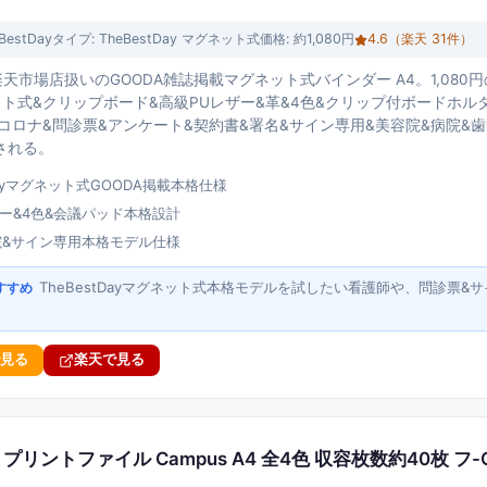
BestDay
タイプ:
TheBestDay マグネット式
価格:
約1,080円
4.6
（楽天
31
件）
Day楽天市場店扱いのGOODA雑誌掲載マグネット式バインダー A4。1,08
ト式&クリップボード&高級PUレザー&革&4色&クリップ付ボードホル
コロナ&問診票&アンケート&契約書&署名&サイン専用&美容院&病院&
される。
tDayマグネット式GOODA掲載本格仕様
ザー&4色&会議パッド本格設計
院&サイン専用本格モデル仕様
TheBestDayマグネット式本格モデルを試したい看護師や、問診票
すすめ
で見る
楽天で見る
リントファイル Campus A4 全4色 収容枚数約40枚 フ-C