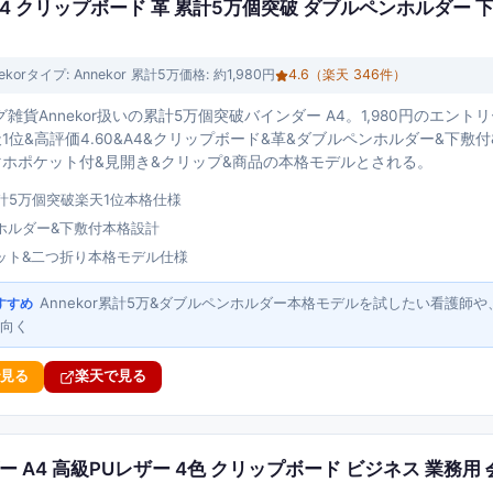
ー A4 クリップボード 革 累計5万個突破 ダブルペンホルダー 
ekor
タイプ:
Annekor 累計5万
価格:
約1,980円
4.6
（楽天
346
件）
雑貨Annekor扱いの累計5万個突破バインダー A4。1,980円のエン
1位&高評価4.60&A4&クリップボード&革&ダブルペンホルダー&下敷
マホポケット付&見開き&クリップ&商品の本格モデルとされる。
r累計5万個突破楽天1位本格仕様
ホルダー&下敷付本格設計
ット&二つ折り本格モデル仕様
Annekor累計5万&ダブルペンホルダー本格モデルを試したい看護師
すすめ
向く
で見る
楽天で見る
 A4 高級PUレザー 4色 クリップボード ビジネス 業務用