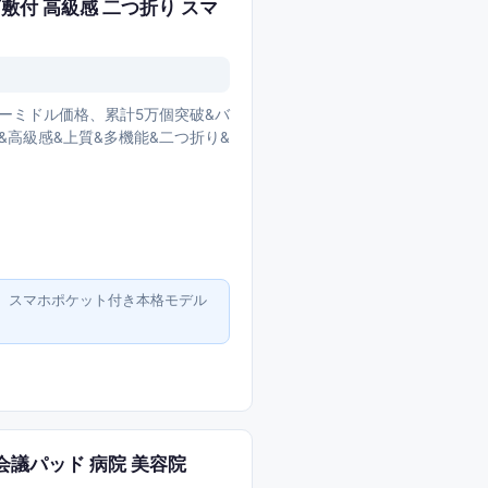
下敷付 高級感 二つ折り スマ
トリーミドル価格、累計5万個突破&バ
付&高級感&上質&多機能&二つ折り&
や、スマホポケット付き本格モデル
 会議パッド 病院 美容院