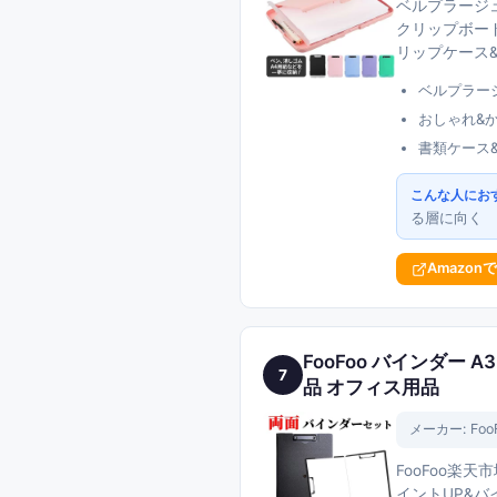
ベルプラージュ
クリップボード
リップケース
ベルプラー
おしゃれ&
書類ケース
こんな人にお
る層に向く
Amazon
FooFoo バインダー 
7
品 オフィス用品
メーカー:
Foo
FooFoo楽
イントUP&バ