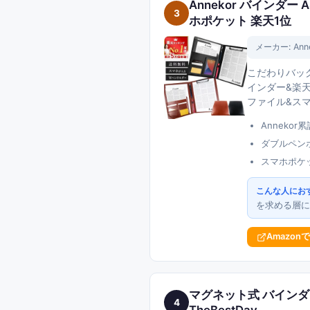
Annekor バインダ
3
ホポケット 楽天1位
メーカー:
Ann
こだわりバッグ
インダー&楽天
ファイル&ス
Anneko
ダブルペン
スマホポケ
こんな人にお
を求める層に
Amazon
マグネット式 バインダー
4