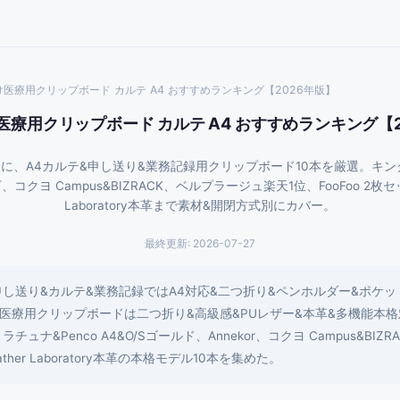
医療用クリップボード カルテ A4 おすすめランキング【2026年版】
医療用クリップボード カルテ A4 おすすめランキング【2
に、A4カルテ&申し送り&業務記録用クリップボード10本を厳選。キングジ
5万、コクヨ Campus&BIZRACK、ベルプラージュ楽天1位、FooFoo 2枚
Laboratory本革まで素材&開閉方式別にカバー。
最終更新:
2026-07-27
申し送り&カルテ&業務記録ではA4対応&二つ折り&ペンホルダー&ポケ
医療用クリップボードは二つ折り&高級感&PUレザー&本革&多機能本
ナ&Penco A4&O/Sゴールド、Annekor、コクヨ Campus&BIZR
er Laboratory本革の本格モデル10本を集めた。