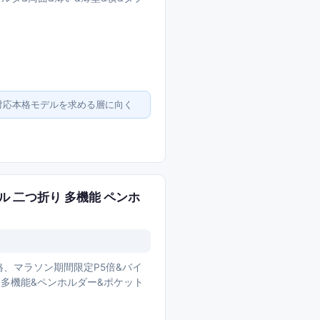
A4対応本格モデルを求める層に向く
イル 二つ折り 多機能 ペンホ
価格、マラソン期間限定P5倍&バイ
り&多機能&ペンホルダー&ポケット