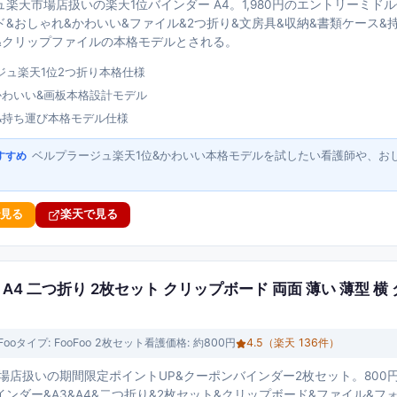
楽天市場店扱いの楽天1位バインダー A4。1,980円のエントリーミドル
&おしゃれ&かわいい&ファイル&2つ折り&文房具&収納&書類ケース&
&クリップファイルの本格モデルとされる。
ジュ楽天1位2つ折り本格仕様
かわいい&画板本格設計モデル
&持ち運び本格モデル仕様
ベルプラージュ楽天1位&かわいい本格モデルを試したい看護師や、お
すすめ
で見る
楽天で見る
A3 A4 二つ折り 2枚セット クリップボード 両面 薄い 薄型 
Foo
タイプ:
FooFoo 2枚セット看護
価格:
約800円
4.5
（楽天
136
件）
天市場店扱いの期間限定ポイントUP&クーポンバインダー2枚セット。80
インダー&A3&A4&二つ折り&2枚セット&クリップボード&ファイル&フ