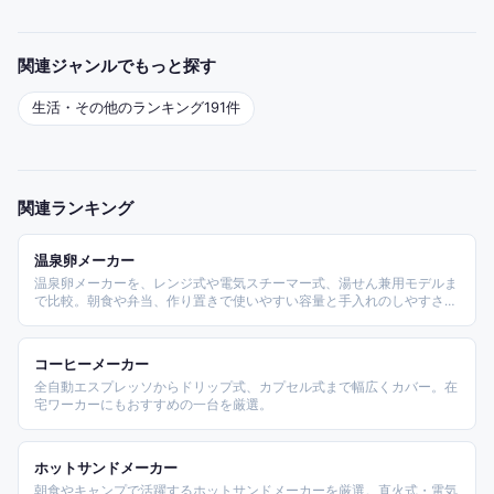
関連ジャンルでもっと探す
生活・その他
のランキング
191
件
関連ランキング
温泉卵メーカー
温泉卵メーカーを、レンジ式や電気スチーマー式、湯せん兼用モデルま
で比較。朝食や弁当、作り置きで使いやすい容量と手入れのしやすさを
軸に選びます。
コーヒーメーカー
全自動エスプレッソからドリップ式、カプセル式まで幅広くカバー。在
宅ワーカーにもおすすめの一台を厳選。
ホットサンドメーカー
朝食やキャンプで活躍するホットサンドメーカーを厳選。直火式・電気