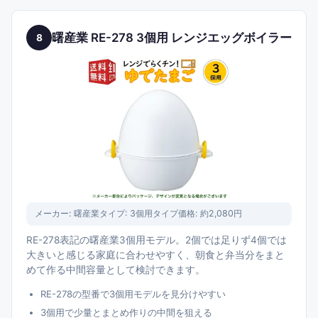
曙産業 RE-278 3個用 レンジエッグボイラー
8
メーカー:
曙産業
タイプ:
3個用タイプ
価格:
約2,080円
RE-278表記の曙産業3個用モデル。2個では足りず4個では
大きいと感じる家庭に合わせやすく、朝食と弁当分をまと
めて作る中間容量として検討できます。
RE-278の型番で3個用モデルを見分けやすい
3個用で少量とまとめ作りの中間を狙える