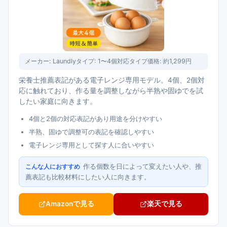
メーカー:
Laundly
タイプ:
1〜4個対応タイプ
価格:
約1,299円
栄養士推薦表記がある電子レンジ専用モデル。4個、2個対
応に触れており、作る量を調整しながら半熟や固ゆでを試
したい家庭に向きます。
4個と2個の対応表記があり用途を分けやすい
半熟、固ゆで調整可の表記を確認しやすい
電子レンジ専用として探す人に合いやすい
作る個数を日によって変えたい人や、推
こんな人におすすめ
薦表記も比較材料にしたい人に向きます。
Amazonで見る
楽天で見る