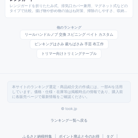
レンジガードを折りたたみ式、排気口カバー兼用、マグネット式などの
タイプで比較。揚げ物や炒め物の油はね対策、掃除のしやすさ、収納性
を重視して商品を整理しました。
他のランキング
リールハンドルノブ 交換 スピニング ベイト カスタム
ピンキングはさみ 裁ちばさみ 手芸 布工作
トリマー向けトリミングテーブル
本サイトのランキング選定・商品紹介文の作成には、一部AIを活用
しています。価格・仕様・在庫等は掲載時点の情報であり、購入前
に各販売ページで最新情報をご確認ください。
© took.jp
ランキング一覧へ戻る
ふるさと納税特集
|
ポイント廃止と今のお得
|
タグ
|