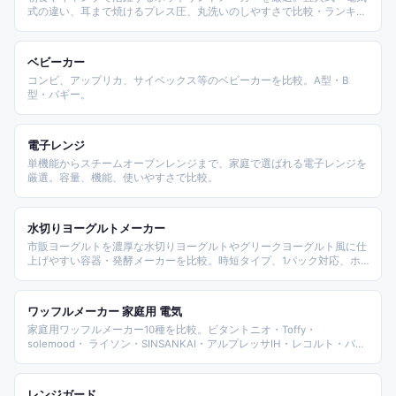
式の違い、耳まで焼けるプレス圧、丸洗いのしやすさで比較・ランキン
グ。
ベビーカー
コンビ、アップリカ、サイベックス等のベビーカーを比較。A型・B
型・バギー。
電子レンジ
単機能からスチームオーブンレンジまで、家庭で選ばれる電子レンジを
厳選。容量、機能、使いやすさで比較。
水切りヨーグルトメーカー
市販ヨーグルトを濃厚な水切りヨーグルトやグリークヨーグルト風に仕
上げやすい容器・発酵メーカーを比較。時短タイプ、1パック対応、ホ
エー分離、発酵調理兼用まで商品を整理します。
ワッフルメーカー 家庭用 電気
家庭用ワッフルメーカー10種を比較。ビタントニオ・Toffy・
solemood・ ライソン・SINSANKAI・アルプレッサIH・レコルト・バー
ゲンプラザ等の 電気式と直火IH対応モデルまで、用途と機能別に整理
した。
レンジガード