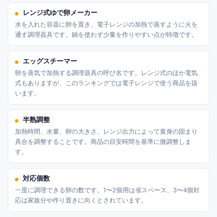
レンジ式ゆで卵メーカー
水を入れた容器に卵を置き、電子レンジの加熱で蒸すように火を
通す調理器具です。鍋を使わず少量を作りやすい点が特徴です。
エッグスチーマー
卵を蒸気で加熱する調理器具の呼び名です。レンジ式のほか電気
式もありますが、このランキングでは電子レンジで使う商品を扱
います。
半熟調整
加熱時間、水量、卵の大きさ、レンジ出力によって黄身の固まり
具合を調整することです。商品の目安時間を基準に微調整しま
す。
対応個数
一度に調理できる卵の数です。1〜2個用は省スペース、3〜4個対
応は家族分や作り置きに向くとされています。