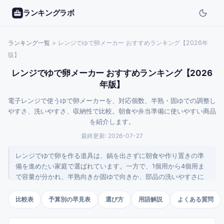
ランキングラボ
ランキング一覧
>
レンジでゆで卵メーカー おすすめランキング【2026年
版】
レンジでゆで卵メーカー おすすめランキング【2026
年版】
電子レンジで使うゆで卵メーカーを、対応個数、半熟・固ゆでの調整し
やすさ、洗いやすさ、収納性で比較。朝食や弁当準備に使いやすい商品
を紹介します。
最終更新:
2026-07-27
レンジでゆで卵を作る道具は、鍋を出さずに朝食や作り置きの準
備を進めたい家庭で選ばれています。一方で、1個用から4個用ま
で容量が分かれ、半熟向きか固ゆで向きか、部品の洗いやすさに
も差があります。このランキングでは、商品名や仕様から読み取
れる対応個数、加熱の使い分け、収納しやすさ、レビュー数の多
比較表
予算別の早見表
選び方
用語解説
よくある質問
さを見て、日常使いしやすいモデルを中心に整理しました。