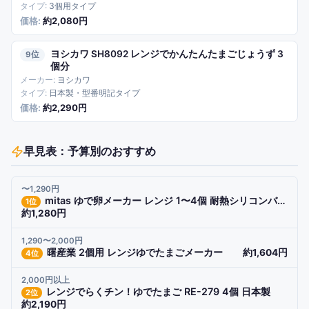
3個用タイプ
約2,080円
ヨシカワ SH8092 レンジでかんたんたまごじょうず 3
9
個分
ヨシカワ
日本製・型番明記タイプ
約2,290円
早見表：予算別のおすすめ
〜1,290円
mitas ゆで卵メーカー レンジ 1〜4個 耐熱シリコンバンド付き
1
位
約1,280円
1,290〜2,000円
曙産業 2個用 レンジゆでたまごメーカー
約1,604円
4
位
2,000円以上
レンジでらくチン！ゆでたまご RE-279 4個 日本製
2
位
約2,190円