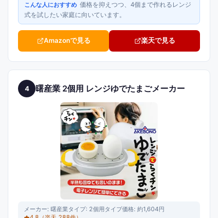
価格を抑えつつ、4個まで作れるレンジ
こんな人におすすめ
式を試したい家庭に向いています。
Amazonで見る
楽天で見る
曙産業 2個用 レンジゆでたまごメーカー
4
メーカー:
曙産業
タイプ:
2個用タイプ
価格:
約1,604円
4.8
（楽天
288
件）