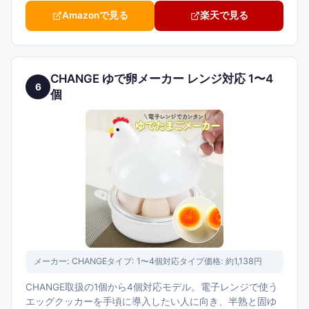
Amazonで見る
楽天で見る
CHANGE ゆで卵メーカー レンジ対応 1〜4
6
個
メーカー:
CHANGE
タイプ:
1〜4個対応タイプ
価格:
約1,138円
CHANGE取扱の1個から4個対応モデル。電子レンジで使う
エッグクッカーを手頃に導入したい人に向き、半熟と固ゆ