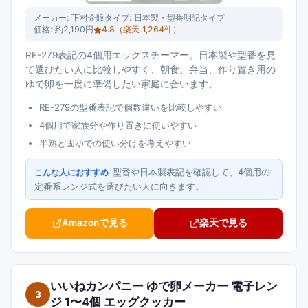
メーカー:
下村企販
タイプ:
日本製・型番明記タイプ
価格:
約2,190円
4.8
（楽天
1,264
件）
RE-279表記の4個用エッグスチーマー。日本製や型番を見
て選びたい人に比較しやすく、朝食、弁当、作り置き用の
ゆで卵を一度に準備したい家庭に合います。
RE-279の型番表記で個数違いを比較しやすい
4個用で家族分や作り置きに使いやすい
半熟と固ゆでの使い分けを考えやすい
型番や日本製表記を確認して、4個用の
こんな人におすすめ
定番系レンジ式を選びたい人に向きます。
Amazonで見る
楽天で見る
いいねカンパニー ゆで卵メーカー 電子レン
3
ジ 1〜4個 エッグクッカー